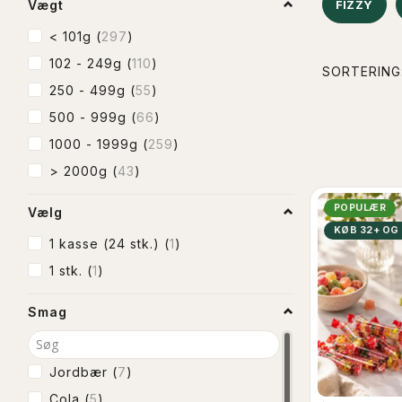
Vægt
FIZZY
< 101g
(
297
)
102 - 249g
(
110
)
SORTERING
250 - 499g
(
55
)
500 - 999g
(
66
)
1000 - 1999g
(
259
)
> 2000g
(
43
)
POPULÆR
Vælg
KØB 32+ OG
1 kasse (24 stk.)
(
1
)
1 stk.
(
1
)
Smag
Jordbær
(
7
)
Cola
(
5
)