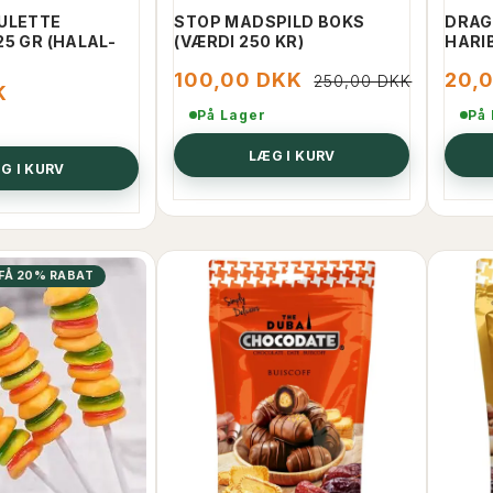
ULETTE
STOP MADSPILD BOKS
DRAGI
25 GR (HALAL-
(VÆRDI 250 KR)
HARI
100,00 DKK
20,
250,00 DKK
K
På Lager
På
LÆG I KURV
G I KURV
 FÅ 20% RABAT