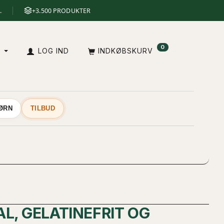
.
+3.500 PRODUKTER
0
A
LOG IND
INDKØBSKURV
BØRN
TILBUD
L, GELATINEFRIT OG