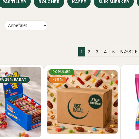
PASTILLER
BOLCHER
KAFFE
SLIK MÆRKER
:
1
2
3
4
5
NÆSTE
POPULÆR
 FÅ 25% RABAT
-60%