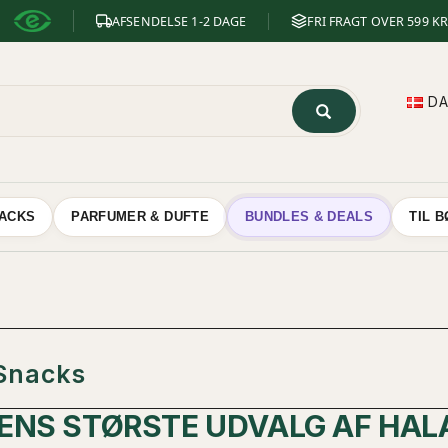
AFSENDELSE 1-2 DAGE
FRI FRAGT OVER 599 KR
D
NACKS
PARFUMER & DUFTE
BUNDLES & DEALS
TIL 
 Snacks
NS STØRSTE UDVALG AF HALA