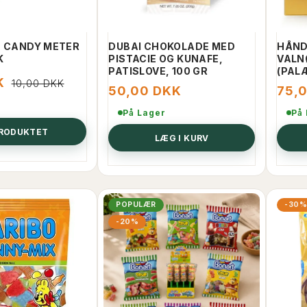
, CANDY METER
DUBAI CHOKOLADE MED
HÅND
K
PISTACIE OG KUNAFE,
VALN
PATISLOVE, 100 GR
(PAL
K
10,00 DKK
50,00 DKK
75,
På Lager
På
PRODUKTET
LÆG I KURV
POPULÆR
-30
-20%