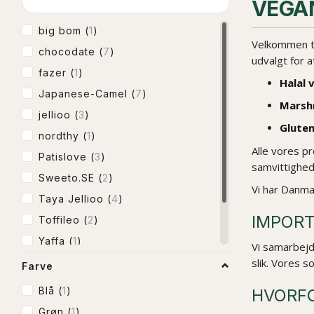
VEGAN
big bom
(
1
)
Velkommen til 
chocodate
(
7
)
udvalgt for a
fazer
(
1
)
Halal 
Japanese-Camel
(
7
)
Marsh
jellioo
(
3
)
Gluten
nordthy
(
1
)
Alle vores pr
Patislove
(
3
)
samvittighed
Sweeto.SE
(
2
)
Vi har Danmar
Taya Jellioo
(
4
)
IMPORT
Toffileo
(
2
)
Yaffa
(
1
)
Vi samarbejd
Yaffa (Premium)
(
2
)
slik. Vores 
Farve
Yummi Gummi
(
2
)
Blå
(
1
)
HVORFO
Grøn
(
1
)