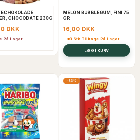
ECHOKOLADE
MELON BUBBLEGUM, FINI 75
ER, CHOCODATE 230G
GR
00 DKK
16,00 DKK
e På Lager
3 Stk Tilbage På Lager
LÆG I KURV
-33%