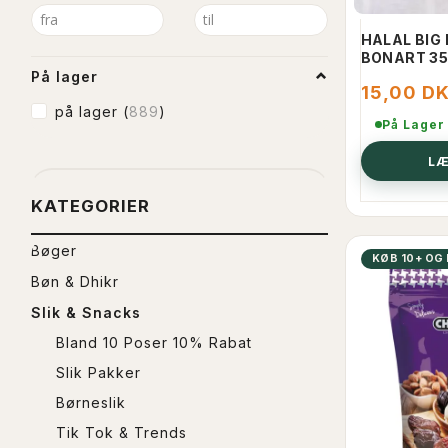
HALAL BIG
BONART 35G
På lager
15,00 D
på lager
(
889
)
På Lager
LÆ
KATEGORIER
Bøger
KØB 10+ OG 
Bøn & Dhikr
Slik & Snacks
Bland 10 Poser 10% Rabat
Slik Pakker
Børneslik
Tik Tok & Trends