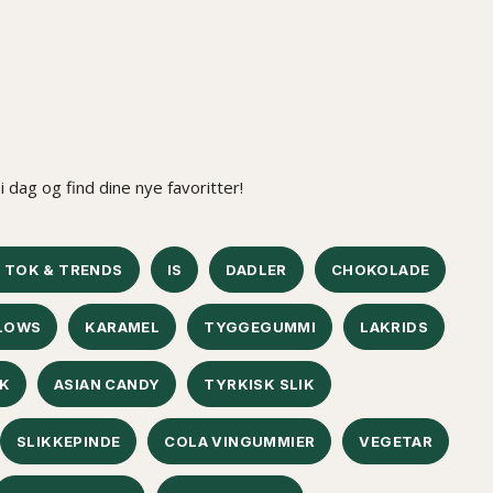
 dag og find dine nye favoritter!
K TOK & TRENDS
IS
DADLER
CHOKOLADE
LOWS
KARAMEL
TYGGEGUMMI
LAKRIDS
IK
ASIAN CANDY
TYRKISK SLIK
SLIKKEPINDE
COLA VINGUMMIER
VEGETAR