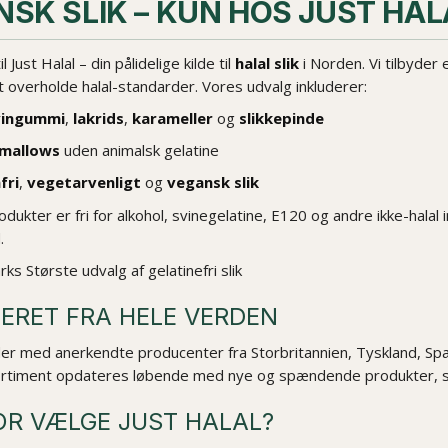
SK SLIK – KUN HOS JUST HAL
Just Halal – din pålidelige kilde til
halal slik
i Norden. Vi tilbyder
t overholde halal-standarder. Vores udvalg inkluderer:
vingummi
,
lakrids
,
karameller
og
slikkepinde
mallows
uden animalsk gelatine
fri
,
vegetarvenligt
og
vegansk slik
odukter er fri for alkohol, svinegelatine, E120 og andre ikke-hala
.
ks Største udvalg af gelatinefri slik
ERET FRA HELE VERDEN
er med anerkendte producenter fra Storbritannien, Tyskland, Spani
sortiment opdateres løbende med nye og spændende produkter, så
R VÆLGE JUST HALAL?