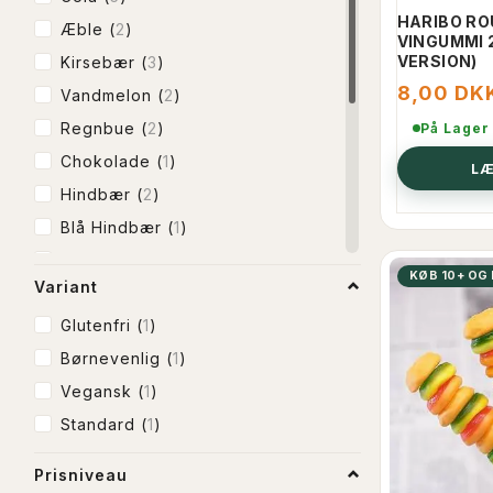
HARIBO RO
Æble
(
2
)
VINGUMMI 
VERSION)
Kirsebær
(
3
)
8,00 DK
Vandmelon
(
2
)
Regnbue
(
2
)
På Lager
Chokolade
(
1
)
LÆ
Hindbær
(
2
)
Blå Hindbær
(
1
)
Banan
(
1
)
KØB 10+ OG
Variant
Chokolade m. karamel
(
1
)
Glutenfri
(
1
)
Fun
(
1
)
Børnevenlig
(
1
)
Tropical
(
1
)
Vegansk
(
1
)
Hvid chokolade
(
1
)
Standard
(
1
)
Mørk chokolade
(
1
)
Blandet æske
(
1
)
Prisniveau
Mælkechokolade
(
1
)