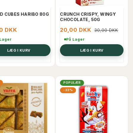
D CUBES HARIBO 80G
CRUNCH CRISPY, WINGY
CHOCOLATE, 50G
00 DKK
20,00 DKK
30,00 DKK
 Lager
På Lager
LÆG I KURV
LÆG I KURV
POPULÆR
-33%