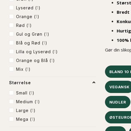
Størst
Lyserød
(
1
)
Bredt
Orange
(
1
)
Konkur
Rød
(
1
)
Hurtig
Gul og Grøn
(
1
)
100% h
Blå og Rød
(
1
)
Gør din sliko
Lilla og Lyserød
(
1
)
Orange og Blå
(
1
)
Mix
(
1
)
BLAND 10
Størrelse
VEGANSK
Small
(
1
)
Medium
(
1
)
NUDLER
Large
(
1
)
ØSTEUROP
Mega
(
1
)