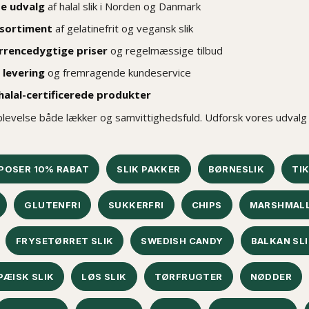
e udvalg
af halal slik i Norden og Danmark
 sortiment
af gelatinefrit og vegansk slik
rencedygtige priser
og regelmæssige tilbud
 levering
og fremragende kundeservice
alal-certificerede produkter
plevelse både lækker og samvittighedsfuld. Udforsk vores udvalg i
 POSER 10% RABAT
SLIK PAKKER
BØRNESLIK
TI
GLUTENFRI
SUKKERFRI
CHIPS
MARSHMAL
FRYSETØRRET SLIK
SWEDISH CANDY
BALKAN SL
ÆISK SLIK
LØS SLIK
TØRFRUGTER
NØDDER