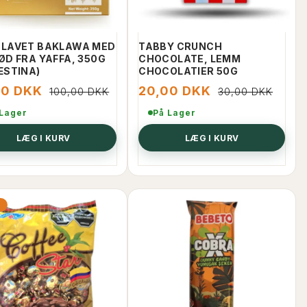
LAVET BAKLAWA MED
TABBY CRUNCH
ØD FRA YAFFA, 350G
CHOCOLATE, LEMM
ÆSTINA)
CHOCOLATIER 50G
00 DKK
20,00 DKK
100,00 DKK
30,00 DKK
 Lager
På Lager
LÆG I KURV
LÆG I KURV
%