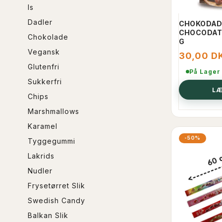
Is
Dadler
CHOKODAD
CHOCODATE
Chokolade
G
Vegansk
30,00 D
Glutenfri
På Lager
Sukkerfri
LÆ
Chips
Marshmallows
Karamel
-50%
Tyggegummi
Lakrids
Nudler
Frysetørret Slik
Swedish Candy
Balkan Slik