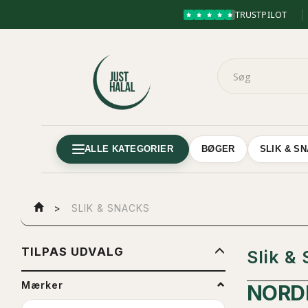
TRUSTPILOT
ALLE KATEGORIER
BØGER
SLIK & S
SLIK & SNACKS
SKIFTE
TILPAS UDVALG
Slik &
FILTER
Mærker
NORDE