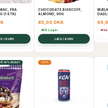
 MAC, FRA
CHOCODATE BUISCOFF,
MÆLK
 (1 STK)
ALMOND, 90G
DADL
KK
45,00 DKK
65,
På Lager
Ikk
G I KURV
LÆG I KURV
FÅ 16% RABAT
-67%