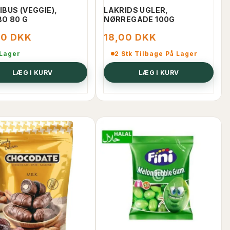
BUS (VEGGIE),
LAKRIDS UGLER,
BO 80 G
NØRREGADE 100G
00 DKK
18,00 DKK
 Lager
2 Stk Tilbage På Lager
LÆG I KURV
LÆG I KURV