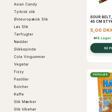
Asian Candy
Tyrkisk slik
SOUR BELT
Østeuropæisk Slik
45 CM STY
Løs Slik
5,00 DK
Tørfrugter
På Lager
Nødder
SE 
Slikkepinde
Cola Vingummier
Vegetar
Fizzy
POPULÆR
Pastiller
Bolcher
Kaffe
Slik Mærker
Slik tilbehør