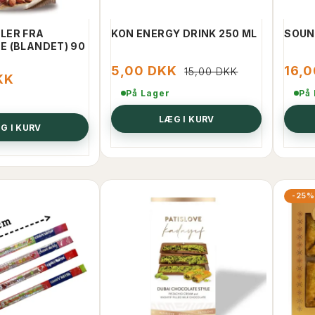
LER FRA
KON ENERGY DRINK 250 ML
SOUN
 (BLANDET) 90
5,00 DKK
16,
15,00 DKK
KK
På Lager
På
LÆG I KURV
G I KURV
-25%