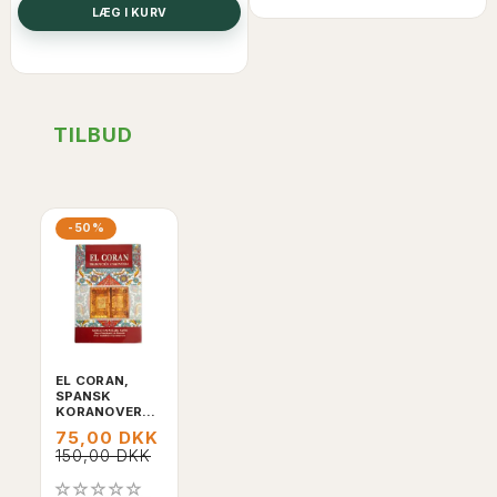
LÆG I KURV
TILBUD
-50%
EL CORAN,
SPANSK
KORANOVERSÆTTELSE
75,00 DKK
150,00 DKK