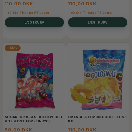
110,00 DKK
110,00 DKK
2 Stk Tilbage På Lager
2 Stk Tilbage På Lager
LÆG I KURV
LÆG I KURV
-55%
SUGARED KISSES DULCEPLUS 1
ORANGE & LEMON DUCLEPLUS 1
KG (BEDST FØR JUNI/26)
KG
50,00 DKK
110,00 DKK