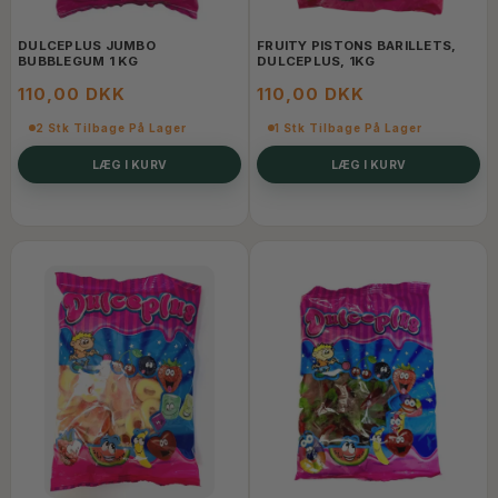
DULCEPLUS JUMBO
FRUITY PISTONS BARILLETS,
BUBBLEGUM 1 KG
DULCEPLUS, 1KG
110,00 DKK
110,00 DKK
2 Stk Tilbage På Lager
1 Stk Tilbage På Lager
LÆG I KURV
LÆG I KURV