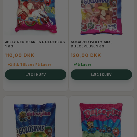
JELLY RED HEARTS DULCEPLUS
SUGARED PARTY MIX,
1 KG
DULCEPLUS, 1 KG
110,00 DKK
120,00 DKK
2 Stk Tilbage På Lager
På Lager
LÆG I KURV
LÆG I KURV