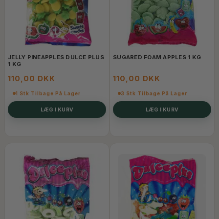
JELLY PINEAPPLES DULCE PLUS
SUGARED FOAM APPLES 1 KG
1 KG
110,00 DKK
110,00 DKK
1 Stk Tilbage På Lager
3 Stk Tilbage På Lager
LÆG I KURV
LÆG I KURV