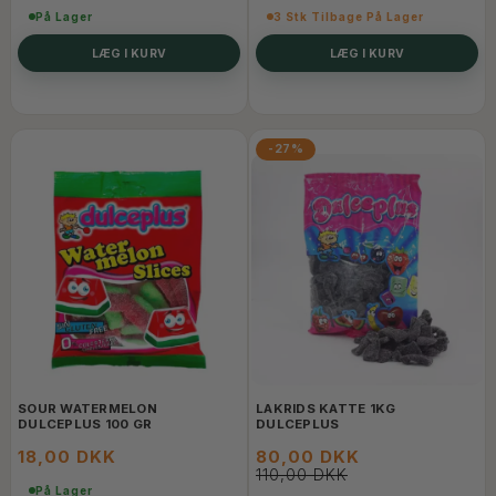
På Lager
3 Stk Tilbage På Lager
LÆG I KURV
LÆG I KURV
-27%
SOUR WATERMELON
LAKRIDS KATTE 1KG
DULCEPLUS 100 GR
DULCEPLUS
18,00 DKK
80,00 DKK
110,00 DKK
På Lager