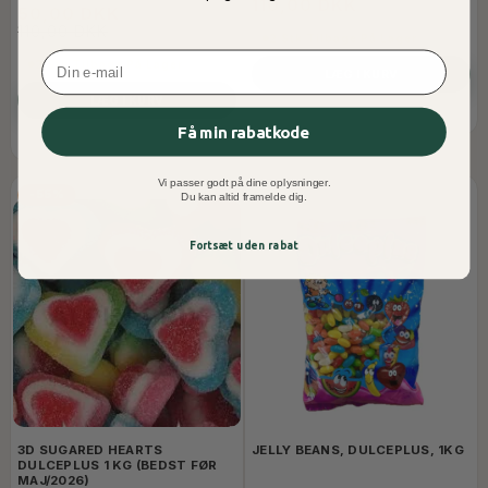
110,00 DKK
50,00 DKK
110,00 DKK
2 Stk Tilbage På Lager
Email
2 Stk Tilbage På Lager
LÆG I KURV
LÆG I KURV
Få min rabatkode
Vi passer godt på dine oplysninger.
-55%
Du kan altid framelde dig.
Fortsæt uden rabat
3D SUGARED HEARTS
JELLY BEANS, DULCEPLUS, 1KG
DULCEPLUS 1 KG (BEDST FØR
MAJ/2026)