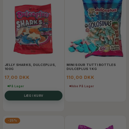
JELLY SHARKS, DULCEPLUS,
MINI SOUR TUTTI BOTTLES
100G
DULCEPLUS 1 KG
17,00 DKK
110,00 DKK
På Lager
Ikke På Lager
LÆG I KURV
-25%