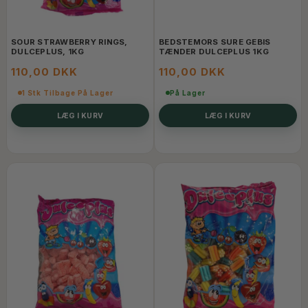
SOUR STRAWBERRY RINGS,
BEDSTEMORS SURE GEBIS
DULCEPLUS, 1KG
TÆNDER DULCEPLUS 1KG
110,00 DKK
110,00 DKK
1 Stk Tilbage På Lager
På Lager
LÆG I KURV
LÆG I KURV