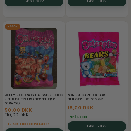
LÆG I KURV
LÆG I KURV
-55%
JELLY RED TWIST KISSES 1000G
MINI SUGARED BEARS
- DULCHEPLUS (BEDST FØR
DULCEPLUS 100 GR
10/5-26)
18,00 DKK
50,00 DKK
110,00 DKK
På Lager
2 Stk Tilbage På Lager
LÆG I KURV