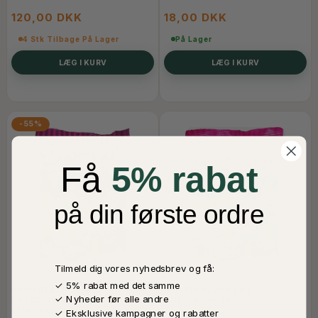
120,00 DKK
18,00 DKK
4 Stk Tilbage På Lager
På Lager
LÆG I KURV
LÆG I KURV
-55%
Få
5% rabat
på din første ordre
Tilmeld dig vores nyhedsbrev og få:
✓ 5% rabat med det samme
SOUR PEACH SLICES
MULTI COLOUR LIPS
✓ Nyheder før alle andre
DULCEPLUS 1 KG (BEDST FØR
DULCEPLUS 1 KG
17/4-26)
✓ Eksklusive kampagner og rabatter