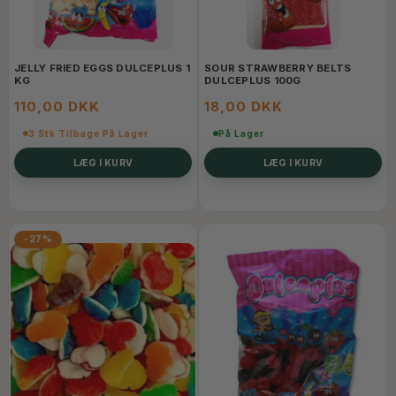
JELLY FRIED EGGS DULCEPLUS 1
SOUR STRAWBERRY BELTS
KG
DULCEPLUS 100G
110,00 DKK
18,00 DKK
3 Stk Tilbage På Lager
På Lager
LÆG I KURV
LÆG I KURV
-27%