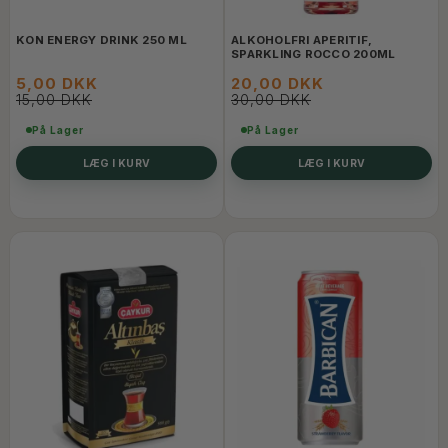
KON ENERGY DRINK 250 ML
ALKOHOLFRI APERITIF,
SPARKLING ROCCO 200ML
5,00 DKK
20,00 DKK
15,00 DKK
30,00 DKK
På Lager
På Lager
LÆG I KURV
LÆG I KURV