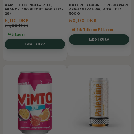
KAMILLE OG INGEFÆR TE,
NATURLIG GRØN TE PESHAWARI
FRANCK 40G (BEDST FØR 28/7-
AFGHANI KAHWA, VITAL TEA
26)
500 G
5,00 DKK
50,00 DKK
25,00 DKK
1 Stk Tilbage På Lager
På Lager
LÆG I KURV
LÆG I KURV