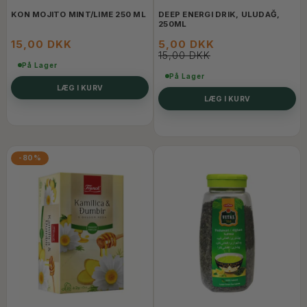
KON MOJITO MINT/LIME 250 ML
DEEP ENERGI DRIK, ULUDAĞ,
250ML
15,00 DKK
5,00 DKK
15,00 DKK
På Lager
På Lager
LÆG I KURV
LÆG I KURV
-80%