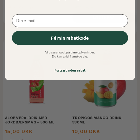
Ikke På Lager
På Lager
Email
LÆG I KURV
Få min rabatkode
Vi passer godt på dine oplysninger.
Du kan altid framelde dig.
Fortsæt uden rabat
ALOE VERA-DRIK MED
TROPICOS MANGO DRINK,
JORDBÆRSMAG – 500 ML
330ML
15,00 DKK
10,00 DKK