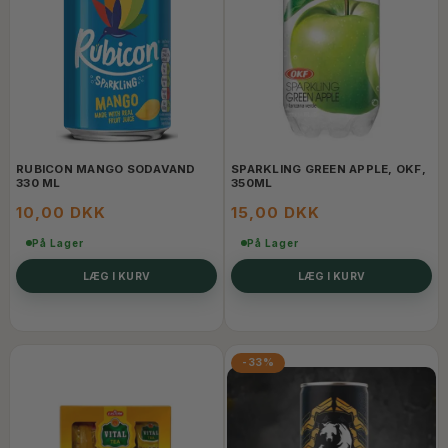
RUBICON MANGO SODAVAND
SPARKLING GREEN APPLE, OKF,
330 ML
350ML
10,00 DKK
15,00 DKK
På Lager
På Lager
LÆG I KURV
LÆG I KURV
-33%