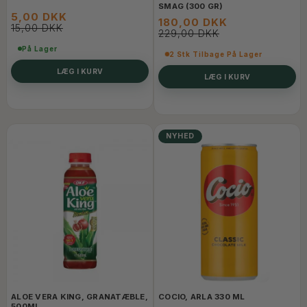
SMAG (300 GR)
5,00 DKK
180,00 DKK
15,00 DKK
229,00 DKK
På Lager
2 Stk Tilbage På Lager
LÆG I KURV
LÆG I KURV
NYHED
ALOE VERA KING, GRANATÆBLE,
COCIO, ARLA 330 ML
500ML