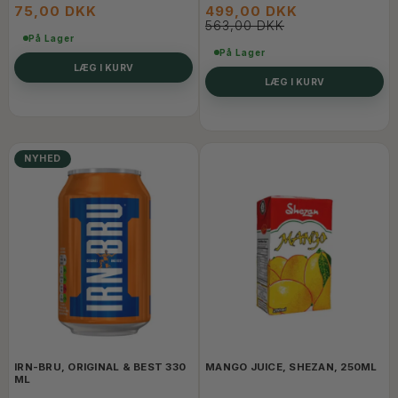
75,00 DKK
499,00 DKK
563,00 DKK
På Lager
På Lager
LÆG I KURV
LÆG I KURV
NYHED
IRN-BRU, ORIGINAL & BEST 330
MANGO JUICE, SHEZAN, 250ML
ML