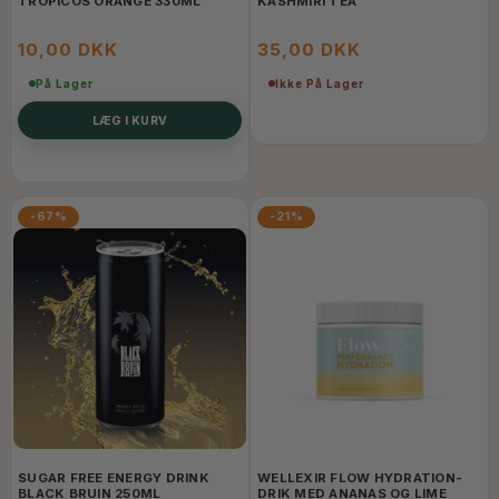
TROPICOS ORANGE 330ML
KASHMIRI TEA
10,00 DKK
35,00 DKK
På Lager
Ikke På Lager
LÆG I KURV
-67%
-21%
SUGAR FREE ENERGY DRINK
WELLEXIR FLOW HYDRATION-
BLACK BRUIN 250ML
DRIK MED ANANAS OG LIME