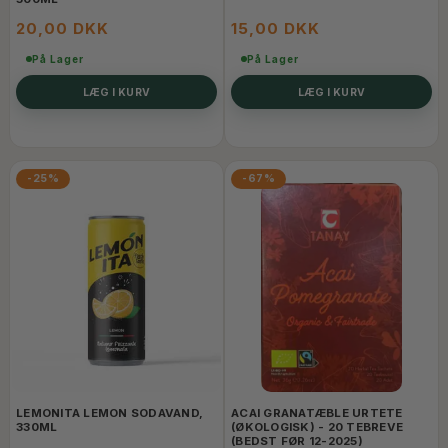
20,00 DKK
15,00 DKK
På Lager
På Lager
LÆG I KURV
LÆG I KURV
-25%
-67%
LEMONITA LEMON SODAVAND,
ACAI GRANATÆBLE URTETE
330ML
(ØKOLOGISK) - 20 TEBREVE
(BEDST FØR 12-2025)