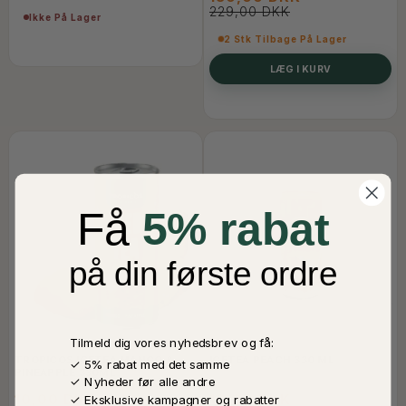
229,00 DKK
Ikke På Lager
2 Stk Tilbage På Lager
LÆG I KURV
Få
5% rabat
på din første ordre
Tilmeld dig vores nyhedsbrev og få:
TROPICOS ICETEA MANGO &
ICETEA PEACH 330 ML
✓ 5% rabat med det samme
PINEAPPLE 330ML
✓ Nyheder før alle andre
10,00 DKK
10,00 DKK
✓ Eksklusive kampagner og rabatter