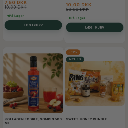
7,50 DKK
10,00 DKK
10,00 DKK
30,00 DKK
På Lager
På Lager
LÆG I KURV
LÆG I KURV
-11%
NYHED
KOLLAGEN EDDIKE, SOMPIN 500
SWEET HONEY BUNDLE
ML