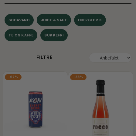
SODAVAND
JUICE & SAFT
ENERGI DRIK
TE OG KAFFE
SUKKEFRI
FILTRE
-67%
-33%