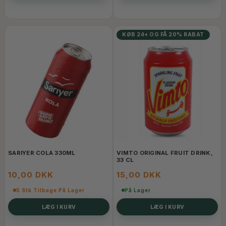
KØB 24+ OG FÅ 20% RABAT
SARIYER COLA 330ML
VIMTO ORIGINAL FRUIT DRINK,
33 CL
10,00 DKK
15,00 DKK
5 Stk Tilbage På Lager
På Lager
LÆG I KURV
LÆG I KURV