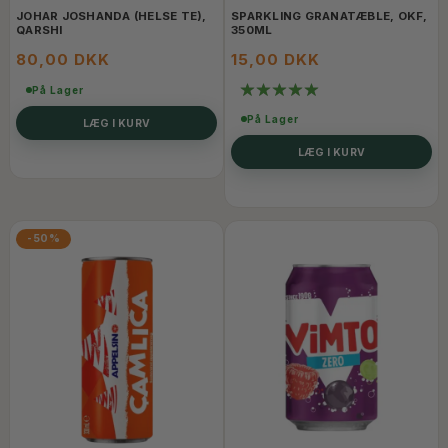
JOHAR JOSHANDA (HELSE TE),
SPARKLING GRANATÆBLE, OKF,
QARSHI
350ML
80,00 DKK
15,00 DKK
På Lager
På Lager
LÆG I KURV
LÆG I KURV
-50%