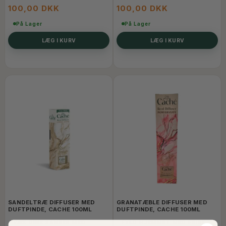
ATMOSFÆRE.
ATMOSFÆRE.
100,00 DKK
100,00 DKK
På Lager
På Lager
LÆG I KURV
LÆG I KURV
SANDELTRÆ DIFFUSER MED
GRANATÆBLE DIFFUSER MED
DUFTPINDE, CACHE 100ML
DUFTPINDE, CACHE 100ML
VÆK DINE SANSER MED
FYLD HJEMMET MED FRISK