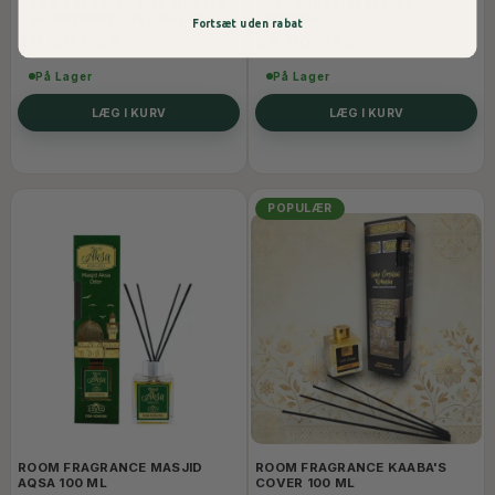
VÆK SANSERNE MED DUFTEN
DUFT
INSPIRERET AF
AF FRISKBRYGGET KAFFE
MEDINA
Fortsæt uden rabat
40,00 DKK
99,00 DKK
På Lager
På Lager
LÆG I KURV
LÆG I KURV
POPULÆR
ROOM FRAGRANCE MASJID
ROOM FRAGRANCE KAABA'S
AQSA 100 ML
COVER 100 ML