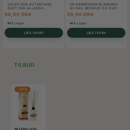
OPLEV DEN AUTENTISKE
EN HARMONISK BLANDING
DUFT FRA AL-AQSA-
AF RAV, MOSKUS OG OUD
MOSKEEN I DIT HJEM
99,00 DKK
99,00 DKK
På Lager
På Lager
LÆG I KURV
LÆG I KURV
TILBUD
-20%
INTENS OUD