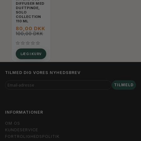
DIFFUSER MED
DUFTPINDE,
SOLO
COLLECTION
110 ML
80,00 DKK
100,00 DKK
LÆG I KURV
TILMED DIG VORES NYHEDSBREV
EMAIL-
TILMELD
ADRESSE
INFORMATIONER
OM OS
KUNDESERVICE
FORTROLIGHEDSPOLITIK