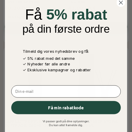
DUFTEN AF FRISK
OG SØD
SANDELTRÆ
GRANATÆBLEAROMA
40,00 DKK
40,00 DKK
Få
5% rabat
På Lager
På Lager
på din første ordre
LÆG I KURV
LÆG I KURV
Tilmeld dig vores nyhedsbrev og få:
✓ 5% rabat med det samme
✓ Nyheder før alle andre
✓ Eksklusive kampagner og rabatter
Email
Få min rabatkode
CAFE LATTE DIFFUSER MED
ROOM FRAGRANCE MEDINA
Vi passer godt på dine oplysninger.
Du kan altid framelde dig.
DUFTPINDE, CACHE 100ML
RAVZA 100 ML