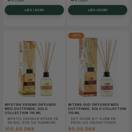
På Lager
På Lager
LÆG I KURV
LÆG I KURV
-20%
MYSTISK ESSENS DIFFUSER
INTENS OUD DIFFUSER MED
MED DUFTPINDE, SOLO
DUFTPINDE, SOLO COLLECTION
COLLECTION 110 ML
110 ML
MYSTIC ESSENCE BYDER PÅ
DET GIVER DIT HJEM EN
EN RIG, DYB OG HARMONISK
FRISK OG VELDUFTENDE
AROMA MED EKSOTISKE
ATMOSFÆRE
100,00 DKK
80,00 DKK
NOTER