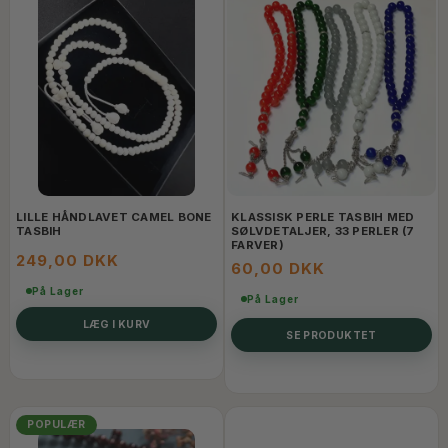
LILLE HÅNDLAVET CAMEL BONE
KLASSISK PERLE TASBIH MED
TASBIH
SØLVDETALJER, 33 PERLER (7
FARVER)
249,00 DKK
60,00 DKK
På Lager
På Lager
LÆG I KURV
SE PRODUKTET
POPULÆR