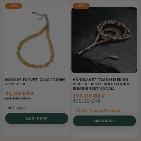
-25%
-25%
NOUGAT FARVET GLAS TASBIH
HÅNDLAVET TASBIH MED 99
33 PERLER
PERLER I ÆGTE BØFFELHORN
(BEGRÆNSET ANTAL)
45,00 DKK
299,00 DKK
60,00 DKK
400,00 DKK
På Lager
3 Stk Tilbage På Lager
LÆG I KURV
LÆG I KURV