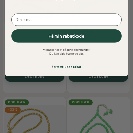
Email
Få min rabatkode
LILLA KRYSTAL TASBEEH (33
JADEGRØN KRYSTAL TASBEEH
PERLER)
(99 PERLER)
Vi passer godt på dine oplysninger.
Du kan altid framelde dig.
60,00 DKK
60,00 DKK
2 Stk Tilbage På Lager
5 Stk Tilbage På Lager
Fortsæt uden rabat
LÆG I KURV
LÆG I KURV
POPULÆR
POPULÆR
-33%