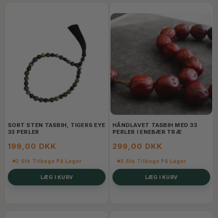
SORT STEN TASBIH, TIGERS EYE
HÅNDLAVET TASBIH MED 33
33 PERLER
PERLER I ENEBÆR TRÆ
199,00 DKK
299,00 DKK
2 Stk Tilbage På Lager
3 Stk Tilbage På Lager
LÆG I KURV
LÆG I KURV