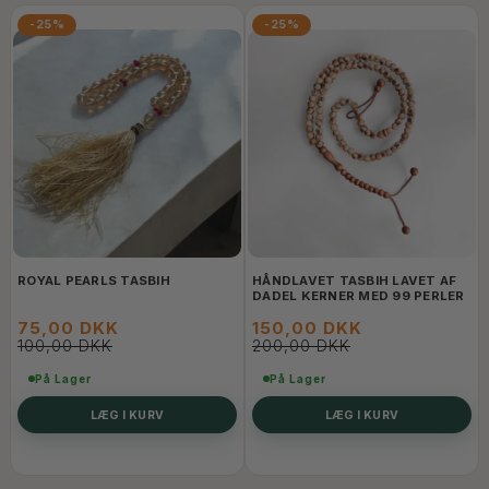
-25%
-25%
ROYAL PEARLS TASBIH
HÅNDLAVET TASBIH LAVET AF
DADEL KERNER MED 99 PERLER
75,00 DKK
150,00 DKK
100,00 DKK
200,00 DKK
På Lager
På Lager
LÆG I KURV
LÆG I KURV