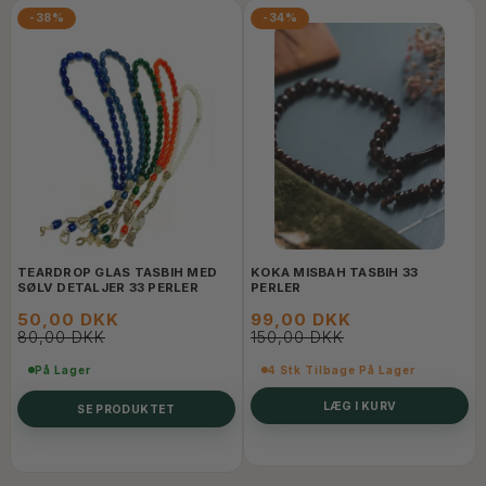
-38%
-34%
TEARDROP GLAS TASBIH MED
KOKA MISBAH TASBIH 33
SØLV DETALJER 33 PERLER
PERLER
50,00 DKK
99,00 DKK
80,00 DKK
150,00 DKK
På Lager
4 Stk Tilbage På Lager
LÆG I KURV
SE PRODUKTET