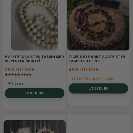
HVID FEROZA STEN TASBIH MED
TIGERS EYE SORT AGATE STEN
99 PERLER (AGATE)
TASBIH 99 PERLER
299,00 DKK
499,00 DKK
499,00 DKK
5 Stk Tilbage På Lager
På Lager
LÆG I KURV
LÆG I KURV