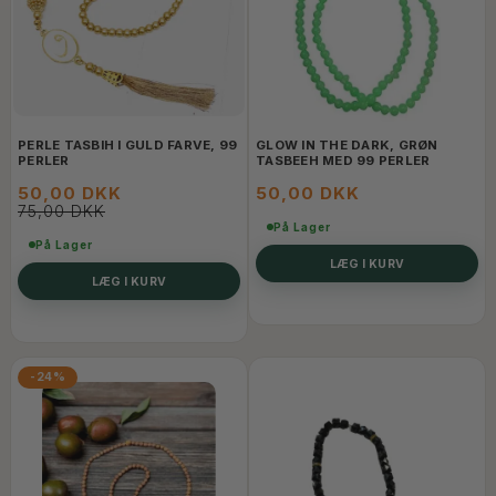
PERLE TASBIH I GULD FARVE, 99
GLOW IN THE DARK, GRØN
PERLER
TASBEEH MED 99 PERLER
50,00 DKK
50,00 DKK
75,00 DKK
På Lager
På Lager
LÆG I KURV
LÆG I KURV
-24%