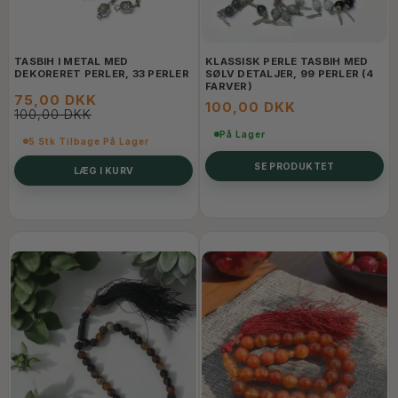
TASBIH I METAL MED
KLASSISK PERLE TASBIH MED
DEKORERET PERLER, 33 PERLER
SØLV DETALJER, 99 PERLER (4
FARVER)
75,00 DKK
100,00 DKK
100,00 DKK
På Lager
5 Stk Tilbage På Lager
SE PRODUKTET
LÆG I KURV