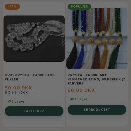
-17%
POPULÆR
HVID KRYSTAL TASBEEH 33
KRYSTAL TASBIH MED
PERLER
KUGLEVEDHÆNG, 99 PERLER (7
FARVER)
50,00 DKK
50,00 DKK
60,00 DKK
På Lager
På Lager
SE PRODUKTET
LÆG I KURV