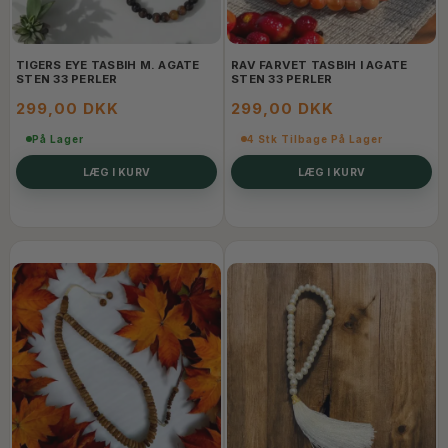
TIGERS EYE TASBIH M. AGATE
RAV FARVET TASBIH I AGATE
STEN 33 PERLER
STEN 33 PERLER
299,00 DKK
299,00 DKK
På Lager
4 Stk Tilbage På Lager
LÆG I KURV
LÆG I KURV