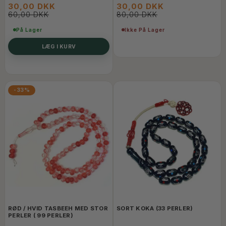
30,00 DKK
30,00 DKK
60,00 DKK
80,00 DKK
På Lager
Ikke På Lager
LÆG I KURV
-33%
RØD / HVID TASBEEH MED STOR
SORT KOKA (33 PERLER)
PERLER ( 99 PERLER)