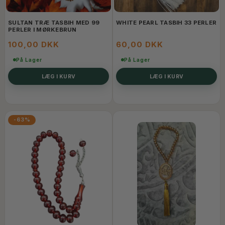
SULTAN TRÆ TASBIH MED 99
WHITE PEARL TASBIH 33 PERLER
PERLER I MØRKEBRUN
100,00 DKK
60,00 DKK
På Lager
På Lager
LÆG I KURV
LÆG I KURV
-63%