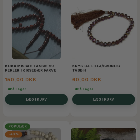
KOKA MISBAH TASBIH 99
KRYSTAL LILLA/BRUNLIG
PERLER I KIRSEBÆR FARVE
TASBIH
150,00 DKK
60,00 DKK
På Lager
På Lager
LÆG I KURV
LÆG I KURV
POPULÆR
-40%