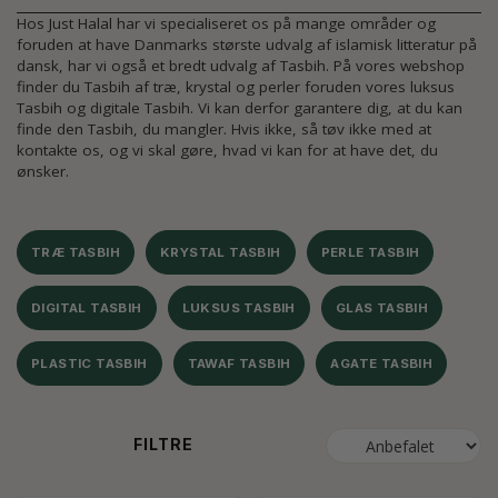
Hos Just Halal har vi specialiseret os på mange områder og
foruden at have Danmarks største udvalg af islamisk litteratur på
dansk, har vi også et bredt udvalg af Tasbih. På vores webshop
finder du Tasbih af træ, krystal og perler foruden vores luksus
Tasbih og digitale Tasbih. Vi kan derfor garantere dig, at du kan
finde den Tasbih, du mangler. Hvis ikke, så tøv ikke med at
kontakte os, og vi skal gøre, hvad vi kan for at have det, du
ønsker.
TRÆ TASBIH
KRYSTAL TASBIH
PERLE TASBIH
DIGITAL TASBIH
LUKSUS TASBIH
GLAS TASBIH
PLASTIC TASBIH
TAWAF TASBIH
AGATE TASBIH
FILTRE