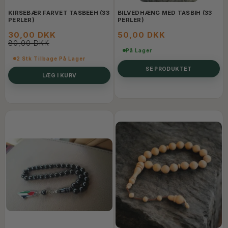
KIRSEBÆR FARVET TASBEEH (33
BILVEDHÆNG MED TASBIH (33
PERLER)
PERLER)
30,00 DKK
50,00 DKK
80,00 DKK
På Lager
2 Stk Tilbage På Lager
SE PRODUKTET
LÆG I KURV