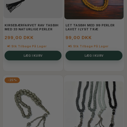
KIRSEBÆRFARVET RAV TASBIH
LET TASBIH MED 99 PERLER
MED 33 NATURLIGE PERLER
LAVET I LYST TRÆ
299,00 DKK
99,00 DKK
1 Stk Tilbage På Lager
5 Stk Tilbage På Lager
LÆG I KURV
LÆG I KURV
-25%