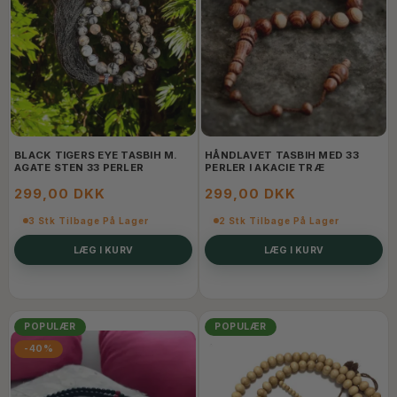
BLACK TIGERS EYE TASBIH M.
HÅNDLAVET TASBIH MED 33
AGATE STEN 33 PERLER
PERLER I AKACIE TRÆ
299,00 DKK
299,00 DKK
3 Stk Tilbage På Lager
2 Stk Tilbage På Lager
LÆG I KURV
LÆG I KURV
POPULÆR
POPULÆR
-40%