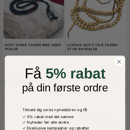
SORT DHIKR TASBIH MED RØDE
LUKSUS ÆGTE TRÆ TASBIH
PERLER
STOR 99 PERLER
60,00 DKK
500,00 DKK
100,00 DKK
2 Stk Tilbage På Lager
Få
5% rabat
På Lager
LÆG I KURV
LÆG I KURV
på din første ordre
Tilmeld dig vores nyhedsbrev og få:
✓ 5% rabat med det samme
✓ Nyheder før alle andre
✓ Eksklusive kampagner og rabatter