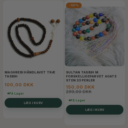
-50%
MAGHREBI HÅNDLAVET TRÆ
SULTAN TASBIH M.
TASBIH
FORSKELLIGEFARVET AGATE
STEN 33 PERLER
100,00 DKK
150,00 DKK
299,00 DKK
På Lager
På Lager
LÆG I KURV
LÆG I KURV