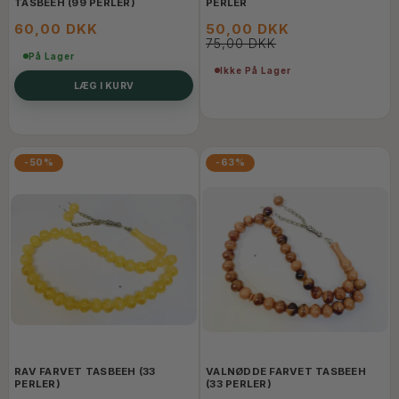
TASBEEH (99 PERLER)
PERLER
60,00 DKK
50,00 DKK
75,00 DKK
På Lager
Ikke På Lager
LÆG I KURV
-50%
-63%
RAV FARVET TASBEEH (33
VALNØDDE FARVET TASBEEH
PERLER)
(33 PERLER)