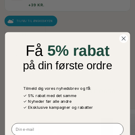
+39 KR.
TILFØJ TIL ØNSKESKYEN
BESKRIVELSE
Få
5% rabat
Unik Tasbih i gyldne farve med sorte og røde detaljer
på din første ordre
Tilmeld dig vores nyhedsbrev og få:
ANDRE KØBTE OGSÅ
✓ 5% rabat med det samme
✓ Nyheder før alle andre
✓ Eksklusive kampagner og rabatter
Email