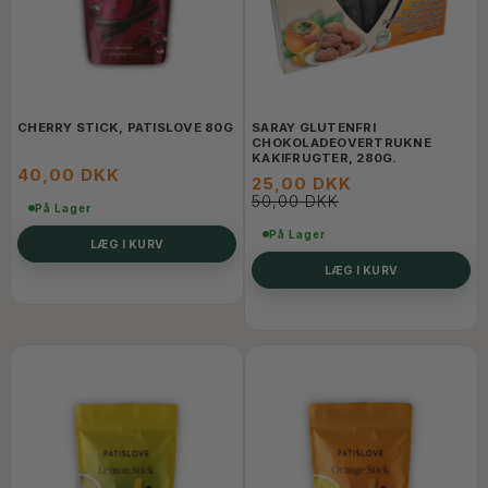
CHERRY STICK, PATISLOVE 80G
SARAY GLUTENFRI
CHOKOLADEOVERTRUKNE
KAKIFRUGTER, 280G.
40,00 DKK
25,00 DKK
50,00 DKK
På Lager
På Lager
LÆG I KURV
LÆG I KURV