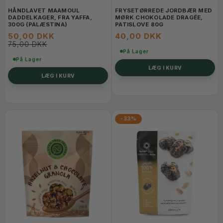
HÅNDLAVET MAAMOUL
FRYSETØRREDE JORDBÆR MED
DADDELKAGER, FRA YAFFA,
MØRK CHOKOLADE DRAGÉE,
300G (PALÆSTINA)
PATISLOVE 80G
50,00 DKK
40,00 DKK
75,00 DKK
På Lager
På Lager
LÆG I KURV
LÆG I KURV
-33%