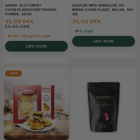
SARAY GLUTENFRI
DADLER MED MANDLER OG
CHOKOLADEOVERTRUKNE
MØRK CHOKOLADE, NALYA, 100
FIGNER, 280G.
GR.
35,00 DKK
35,00 DKK
50,00 DKK
På Lager
1 Stk Tilbage På Lager
LÆG I KURV
LÆG I KURV
-33%