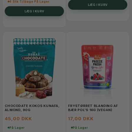
4 Stk Tilbage På Lager
LÆG I KURV
LÆG I KURV
CHOCODATE KOKOS KUNAFA,
FRYSTØRRET BLANDING AF
ALMOND, 90G
BÆR POL'S 16G (VEGAN)
45,00 DKK
17,00 DKK
På Lager
På Lager