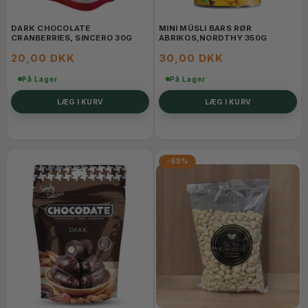
DARK CHOCOLATE
MINI MÜSLI BARS RØR
CRANBERRIES, SINCERO 30G
ABRIKOS,NORDTHY 350G
20,00 DKK
30,00 DKK
På Lager
På Lager
LÆG I KURV
LÆG I KURV
-53%