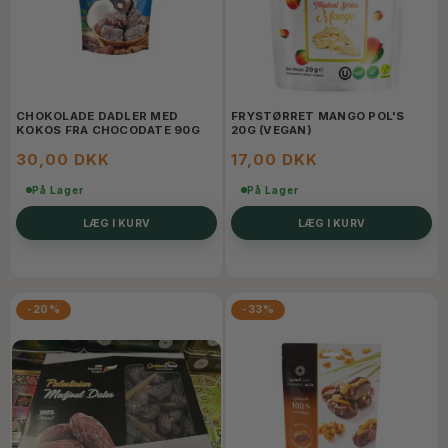
CHOKOLADE DADLER MED
FRYSTØRRET MANGO POL'S
KOKOS FRA CHOCODATE 90G
20G (VEGAN)
30,00 DKK
17,00 DKK
På Lager
På Lager
LÆG I KURV
LÆG I KURV
-20%
-33%