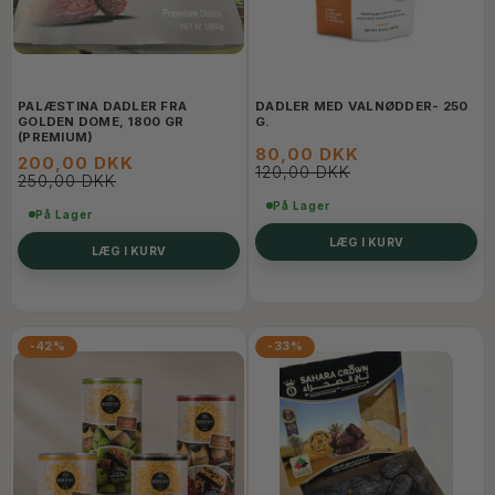
PALÆSTINA DADLER FRA
DADLER MED VALNØDDER- 250
GOLDEN DOME, 1800 GR
G.
(PREMIUM)
80,00 DKK
200,00 DKK
120,00 DKK
250,00 DKK
På Lager
På Lager
LÆG I KURV
LÆG I KURV
-42%
-33%