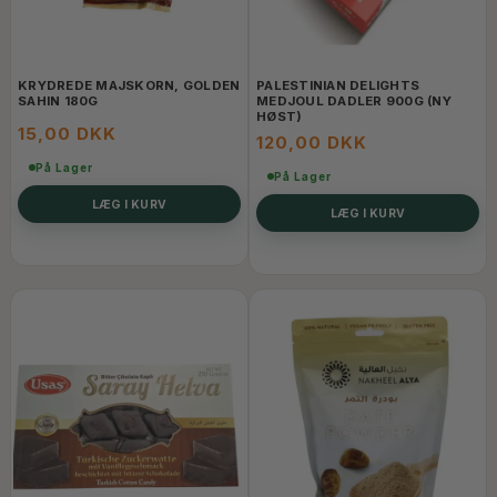
KRYDREDE MAJSKORN, GOLDEN
PALESTINIAN DELIGHTS
SAHIN 180G
MEDJOUL DADLER 900G (NY
HØST)
15,00 DKK
120,00 DKK
På Lager
På Lager
LÆG I KURV
LÆG I KURV