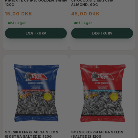
KIKÆRTE CHIPS, GOLDEN SAHIN
CHOCODATE MATCHA,
120G
ALMOND, 90G
15,00 DKK
45,00 DKK
På Lager
På Lager
LÆG I KURV
LÆG I KURV
SOLSIKKEFRØ, MEGA SEEDS
SOLSIKKEFRØ MEGA SEEDS
(EKSTRA SALTEDE) 120G
(SALTEDE) 120G