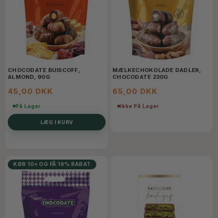
CHOCODATE BUISCOFF,
MÆLKECHOKOLADE DADLER,
ALMOND, 90G
CHOCODATE 230G
45,00 DKK
65,00 DKK
På Lager
Ikke På Lager
LÆG I KURV
KØB 10+ OG FÅ 16% RABAT