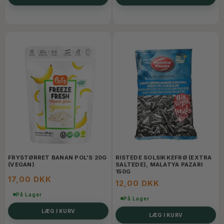
FRYSTØRRET BANAN POL'S 20G
RISTEDE SOLSIKKEFRØ (EXTRA
(VEGAN)
SALTEDE), MALATYA PAZARI
150G
17,00 DKK
12,00 DKK
På Lager
På Lager
LÆG I KURV
LÆG I KURV