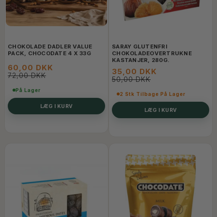
CHOKOLADE DADLER VALUE
SARAY GLUTENFRI
PACK, CHOCODATE 4 X 33G
CHOKOLADEOVERTRUKNE
KASTANJER, 280G.
60,00 DKK
35,00 DKK
72,00 DKK
50,00 DKK
På Lager
2 Stk Tilbage På Lager
LÆG I KURV
LÆG I KURV