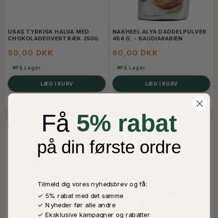
USAŞ TYRKISK HALVA MED
NAKHEEL ALYA DADDELPULVER
CHOKOLADEOVERTRÆK 250G
454 G. - SAUDIARABIEN
50,00 DKK
60,00 DKK
På Lager
På Lager
LÆG I KURV
LÆG I KURV
Få
5% rabat
-33%
på din første ordre
Tilmeld dig vores nyhedsbrev og få:
✓ 5% rabat med det samme
✓ Nyheder før alle andre
✓ Eksklusive kampagner og rabatter