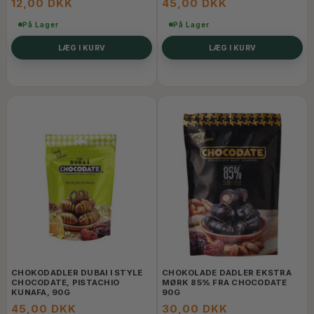
12,00 DKK
45,00 DKK
På Lager
På Lager
LÆG I KURV
LÆG I KURV
CHOKODADLER DUBAI I STYLE
CHOKOLADE DADLER EKSTRA
CHOCODATE, PISTACHIO
MØRK 85% FRA CHOCODATE
KUNAFA, 90G
90G
45,00 DKK
30,00 DKK