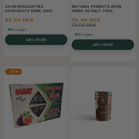
CHOKODADLER FRA
NATURAL PEANUTS UDEN
CHOCODATE DARK 230G
HINDE OG SALT 700G
65,00 DKK
35,00 DKK
75,00 DKK
På Lager
På Lager
LÆG I KURV
LÆG I KURV
-30%