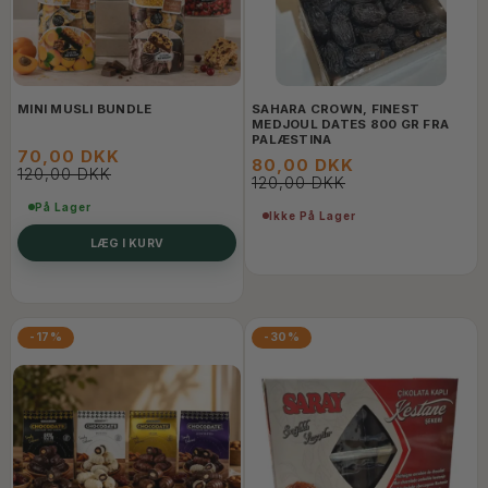
MINI MUSLI BUNDLE
SAHARA CROWN, FINEST
MEDJOUL DATES 800 GR FRA
PALÆSTINA
70,00 DKK
80,00 DKK
120,00 DKK
120,00 DKK
På Lager
Ikke På Lager
LÆG I KURV
-17%
-30%