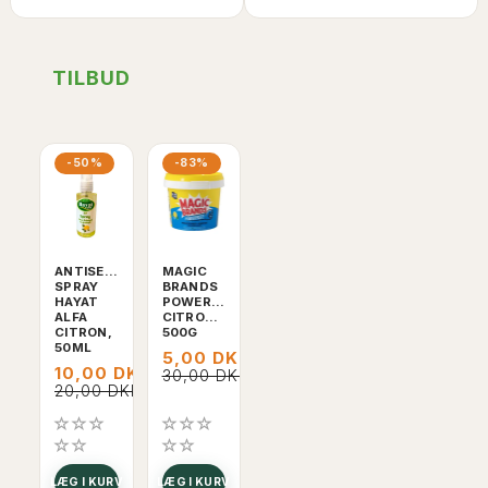
TILBUD
-50%
-83%
ANTISEPTISK
MAGIC
SPRAY
BRANDS
HAYAT
POWERPASTE,
ALFA
CITRONDUFT,
CITRON,
500G
50ML
5,00 DKK
10,00 DKK
30,00 DKK
20,00 DKK
LÆG I KURV
LÆG I KURV