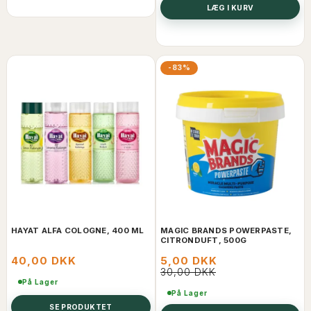
LÆG I KURV
-83%
HAYAT ALFA COLOGNE, 400 ML
MAGIC BRANDS POWERPASTE,
CITRONDUFT, 500G
40,00 DKK
5,00 DKK
30,00 DKK
På Lager
På Lager
SE PRODUKTET