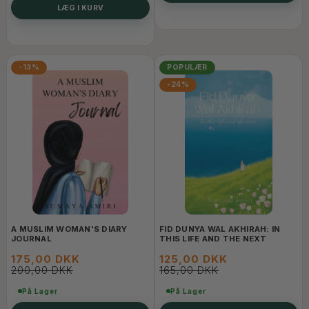
LÆG I KURV
-13%
POPULÆR
-24%
A MUSLIM WOMAN'S DIARY
FID DUNYA WAL AKHIRAH: IN
JOURNAL
THIS LIFE AND THE NEXT
175,00 DKK
125,00 DKK
200,00 DKK
165,00 DKK
På Lager
På Lager