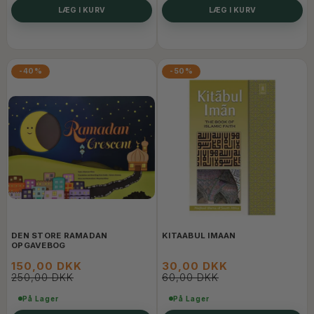
LÆG I KURV
LÆG I KURV
-40%
-50%
DEN STORE RAMADAN
KITAABUL IMAAN
OPGAVEBOG
150,00 DKK
30,00 DKK
250,00 DKK
60,00 DKK
På Lager
På Lager