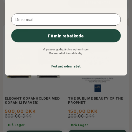
SE PRODUKTET
Email
POPULÆR
POPULÆR
Få min rabatkode
-17%
-25%
Vi passer godt på dine oplysninger.
Du kan altid framelde dig.
Fortsæt uden rabat
ELEGANT KORANHOLDER MED
THE SUBLIME BEAUTY OF THE
KORAN (2 FARVER)
PROPHET
500,00 DKK
150,00 DKK
600,00 DKK
200,00 DKK
På Lager
På Lager