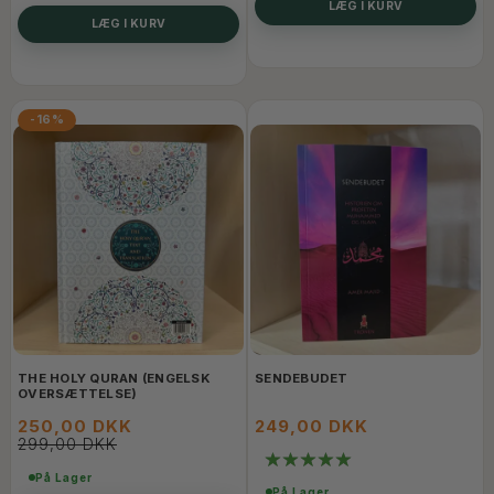
LÆG I KURV
LÆG I KURV
-16%
THE HOLY QURAN (ENGELSK
SENDEBUDET
OVERSÆTTELSE)
250,00 DKK
249,00 DKK
299,00 DKK
På Lager
På Lager