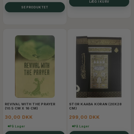
LÆG I KURV
SE PRODUKTET
REVIVAL WITH THE PRAYER
STOR KAABA KORAN (20X28
(10.5 CM X 16 CM)
CM)
30,00 DKK
299,00 DKK
På Lager
På Lager