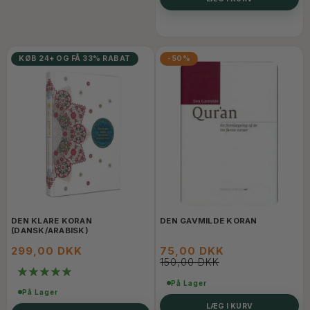
KØB 24+ OG FÅ 33% RABAT
-50%
DEN KLARE KORAN
DEN GAVMILDE KORAN
(DANSK/ARABISK)
299,00 DKK
75,00 DKK
150,00 DKK
På Lager
På Lager
LÆG I KURV