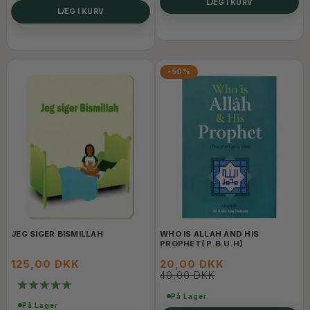
LÆG I KURV
LÆG I KURV
-50%
JEG SIGER BISMILLAH
WHO IS ALLAH AND HIS
PROPHET( P.B.U.H)
125,00 DKK
20,00 DKK
40,00 DKK
På Lager
På Lager