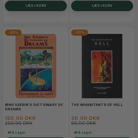
LÆG I KURV
LÆG I KURV
-25%
-50%
IBNS SEERIN'S DICTIONARY OF
THE INHABITANTS OF HELL
DREAMS
150,00 DKK
30,00 DKK
200,00 DKK
60,00 DKK
På Lager
På Lager