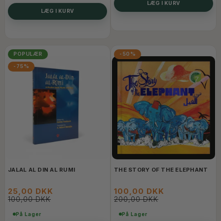
LÆG I KURV
LÆG I KURV
POPULÆR
-50%
-75%
JALAL AL DIN AL RUMI
THE STORY OF THE ELEPHANT
25,00 DKK
100,00 DKK
100,00 DKK
200,00 DKK
På Lager
På Lager