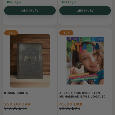
På Lager
På Lager
LÆG I KURV
LÆG I KURV
-28%
-50%
KORAN GUIDEN
ATLASIA KIDS (PROFETEN
MUHAMMAD SAWS UDGAVE )
250,00 DKK
45,00 DKK
349,00 DKK
90,00 DKK