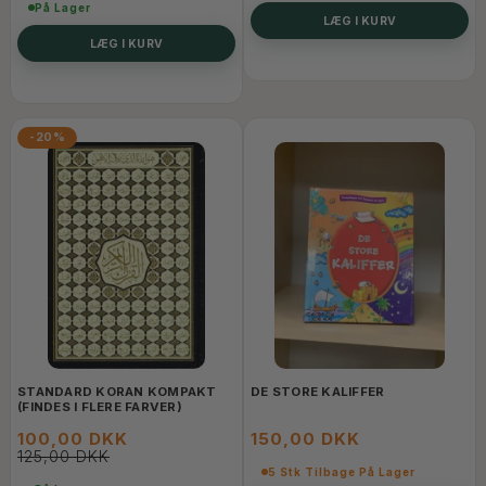
På Lager
LÆG I KURV
LÆG I KURV
-20%
STANDARD KORAN KOMPAKT
DE STORE KALIFFER
(FINDES I FLERE FARVER)
100,00 DKK
150,00 DKK
125,00 DKK
5 Stk Tilbage På Lager