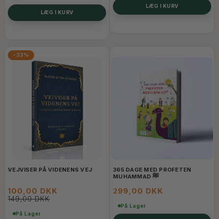
LÆG I KURV
LÆG I KURV
-33%
VEJVISER PÅ VIDENENS VEJ
365 DAGE MED PROFETEN
MUHAMMAD ﷺ
100,00 DKK
299,00 DKK
149,00 DKK
På Lager
På Lager