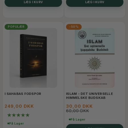
LÆG I KURV
LÆG I KURV
POPULÆR
-50%
I SAHABAS FODSPOR
ISLAM - DET UNIVERSELLE
HIMMELSKE BUDSKAB
249,00 DKK
30,00 DKK
60,00 DKK
På Lager
På Lager