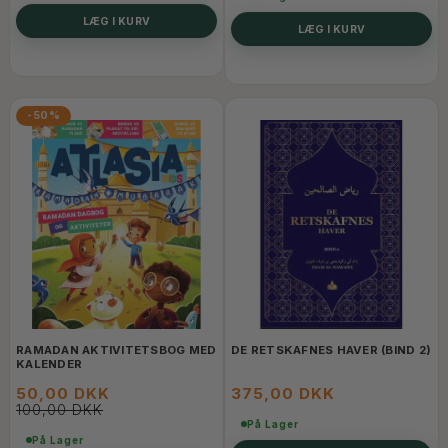
LÆG I KURV
LÆG I KURV
-50%
RAMADAN AKTIVITETSBOG MED
DE RETSKAFNES HAVER (BIND 2)
KALENDER
50,00 DKK
375,00 DKK
100,00 DKK
På Lager
På Lager