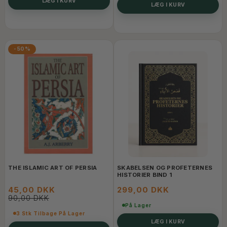
LÆG I KURV
LÆG I KURV
-50%
THE ISLAMIC ART OF PERSIA
SKABELSEN OG PROFETERNES
HISTORIER BIND 1
45,00 DKK
299,00 DKK
90,00 DKK
På Lager
3 Stk Tilbage På Lager
LÆG I KURV