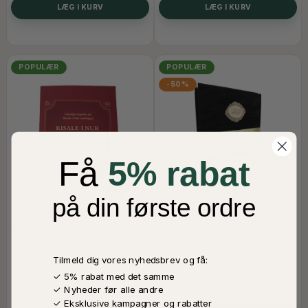
LÆG I KURV
LÆG I KURV
POPULÆR
POPULÆR
-50%
Få
5% rabat
på din første ordre
RISALE-I NUR PÅ DANSK, DEL 1
KORAN PÅ ARABISK (FINDES I
FLERE FARVER)
50,00 DKK
100,00 DKK
Tilmeld dig vores nyhedsbrev og få:
200,00 DKK
✓ 5% rabat med det samme
Ikke På Lager
✓ Nyheder før alle andre
På Lager
✓ Eksklusive kampagner og rabatter