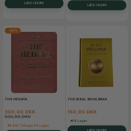
LÆG I KURV
LÆG I KURV
-40%
THE HEDAYA
THE IDEAL MUSLIMAH
300,00 DKK
150,00 DKK
500,00 DKK
På Lager
3 Stk Tilbage På Lager
LÆG I KURV