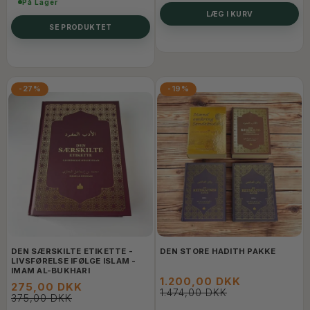
På Lager
LÆG I KURV
SE PRODUKTET
-27%
-19%
DEN SÆRSKILTE ETIKETTE -
DEN STORE HADITH PAKKE
LIVSFØRELSE IFØLGE ISLAM -
IMAM AL-BUKHARI
1.200,00 DKK
275,00 DKK
1.474,00 DKK
375,00 DKK