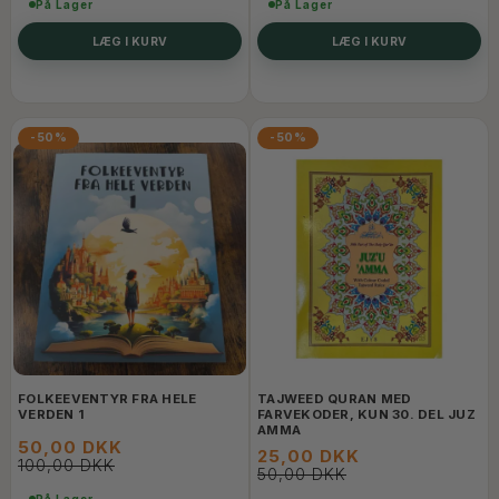
På Lager
På Lager
LÆG I KURV
LÆG I KURV
-50%
-50%
FOLKEEVENTYR FRA HELE
TAJWEED QURAN MED
VERDEN 1
FARVEKODER, KUN 30. DEL JUZ
AMMA
50,00 DKK
25,00 DKK
100,00 DKK
50,00 DKK