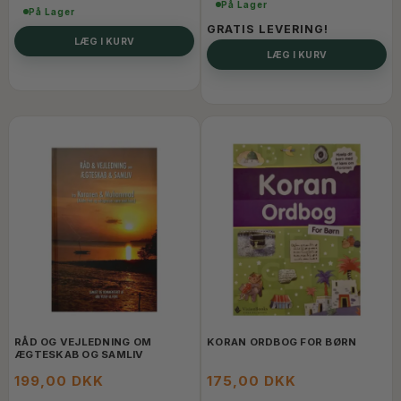
På Lager
På Lager
GRATIS LEVERING!
LÆG I KURV
LÆG I KURV
RÅD OG VEJLEDNING OM
KORAN ORDBOG FOR BØRN
ÆGTESKAB OG SAMLIV
199,00 DKK
175,00 DKK