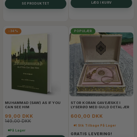
LÆG I KURV
SE PRODUKTET
-34%
POPULÆR
MUHAMMAD (SAW) AS IF YOU
STOR KORAN GAVEÆSKE I
CAN SEE HIM
LYSERØD MED GULD DETALJER
99,00 DKK
600,00 DKK
149,00 DKK
1 Stk Tilbage På Lager
På Lager
GRATIS LEVERING!