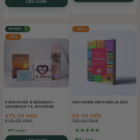
LÆG I KURV
POPULÆR
NYHED
-63%
-18%
KÆRLIGHED & BARAKAH –
HISTORIEN OM KHADIJA (RA)
GAVEBOKS TIL ÆGTEPAR
475,00 DKK
50,00 DKK
578,00 DKK
135,00 DKK
På Lager
På Lager