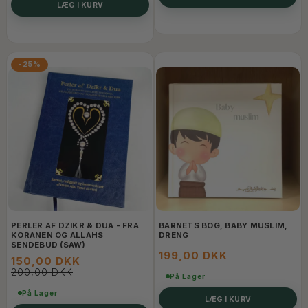
LÆG I KURV
-25%
PERLER AF DZIKR & DUA - FRA
BARNETS BOG, BABY MUSLIM,
KORANEN OG ALLAHS
DRENG
SENDEBUD (SAW)
199,00 DKK
150,00 DKK
200,00 DKK
På Lager
På Lager
LÆG I KURV