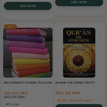
LÆG I KURV
LÆG I KURV
-40%
MULTIFARVET KORAN 17X24 CM
QURAN THE LIVING TRUTH
150,00 DKK
300,00 DKK
250,00 DKK
2 Stk Tilbage På Lager
På Lager