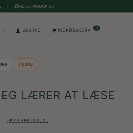
.
+3.500 PRODUKTER
0
A
LOG IND
INDKØBSKURV
BØRN
TILBUD
 JEG LÆRER AT LÆSE
SKRIV ANMELDELSE