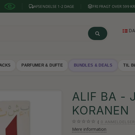
AFSENDELSE 1-2 DAGE
FRI FRAGT OVER 599 KR
D
NACKS
PARFUMER & DUFTE
BUNDLES & DEALS
TIL 
ALIF BA -
KORANEN
0
ANMELDELSER
Mere information