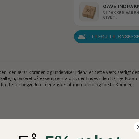
GAVE INDPAK
VI PAKKER VAREN
GIVET.
TILFØJ TIL ØNSKES
n, der lærer Koranen og underviser i den,” er dette værk særligt des
ltegn, baseret på eksempler fra ord, der findes i den Hellige Koran. 
eelt hæfte for begyndere, der ønsker at memorere og forstå Koranen.
TE PRODUKTER