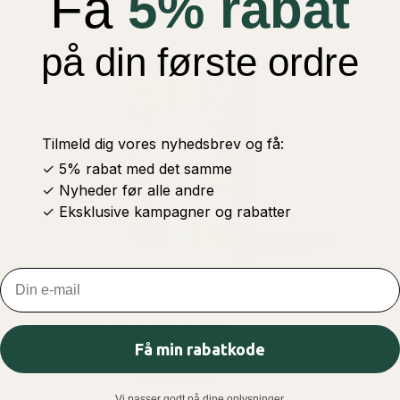
Få
5% rabat
-63%
på din første ordre
Tilmeld dig vores nyhedsbrev og få:
✓ 5% rabat med det samme
✓ Nyheder før alle andre
✓ Eksklusive kampagner og rabatter
Email
HISTORIEN OM KHADIJA (RA)
Få min rabatkode
50,00 DKK
135,00 DKK
Vi passer godt på dine oplysninger.