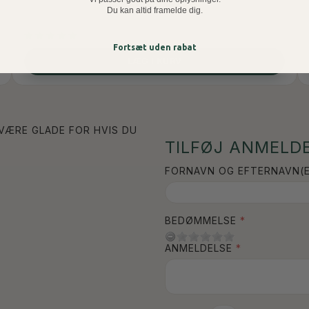
Du kan altid framelde dig.
Fortsæt uden rabat
LÆG I KURV
 VÆRE GLADE FOR HVIS DU
TILFØJ ANMELDE
FORNAVN OG EFTERNAVN(E
BEDØMMELSE
ANMELDELSE