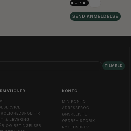
SEND ANMELDELSE
TILMELD
ORMATIONER
KONTO
OS
MIN KONTO
ESERVICE
ADRESSEBOG
ROLIGHEDSPOLITIK
ØNSKELISTE
T & LEVERING
ORDREHISTORIK
ÅR OG BETINGELSER
NYHEDSBREV