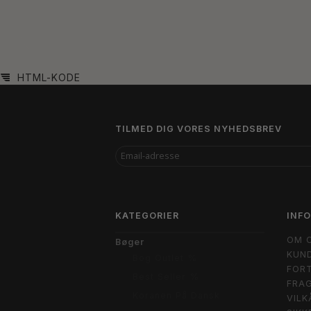
HTML-KODE
TILMED DIG VORES NYHEDSBREV
EMAIL-
ADRESSE
KATEGORIER
INF
OM 
Bøger
KUND
Bog Outlet %
FORT
Best Seller %
FRAG
Koranen På Dansk
VILK