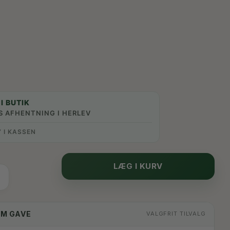
I BUTIK
S AFHENTNING I HERLEV
” I KASSEN
LÆG I KURV
OM GAVE
VALGFRIT TILVALG