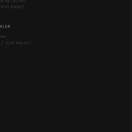
ER BETALING
TRYD KØBET
KLER
WAK
LT SLIK HALAL?