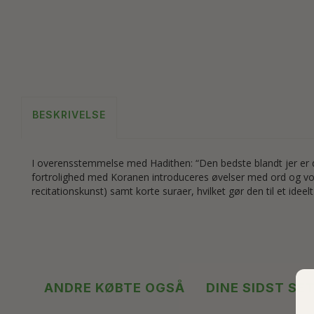
BESKRIVELSE
I overensstemmelse med Hadithen: “Den bedste blandt jer er de
fortrolighed med Koranen introduceres øvelser med ord og voka
recitationskunst) samt korte suraer, hvilket gør den til et id
ANDRE KØBTE OGSÅ
DINE SIDST SE