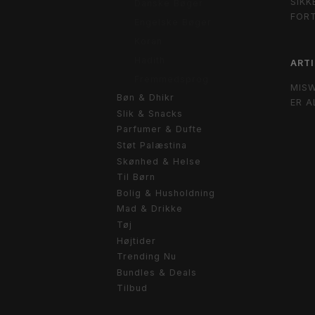
SIKK
Danske Bøger
FOR
Engelske Bøger
Koran
Hadith
ARTI
Fremmedsprog
MIS
Bøn & Dhikr
ER A
Slik & Snacks
Parfumer & Dufte
Støt Palæstina
Skønhed & Helse
Til Børn
Bolig & Husholdning
Mad & Drikke
Tøj
Højtider
Trending Nu
Bundles & Deals
Tilbud