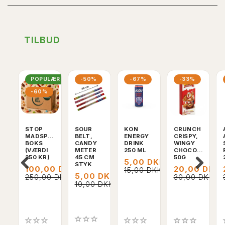
TILBUD
POPULÆR
-50%
-67%
-33%
-60%
STOP
SOUR
KON
CRUNCH
MADSPILD
BELT,
ENERGY
CRISPY,
BOKS
CANDY
DRINK
WINGY
(VÆRDI
METER
250 ML
CHOCOLATE,
250 KR)
45 CM
50G
5,00 DKK
STYK
100,00 DKK
20,00 DKK
15,00 DKK
5,00 DKK
250,00 DKK
30,00 DKK
10,00 DKK