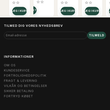
SE PRODUKTET
LÆG I KURV
LÆG I KURV
LÆG I KURV
L
TILMED DIG VORES NYHEDSBREV
EMAIL-
TILMELD
ADRESSE
INFORMATIONER
OM OS
KUNDESERVICE
FORTROLIGHEDSPOLITIK
FRAGT & LEVERING
VILKÅR OG BETINGELSER
SIKKER BETALING
FORTRYD KØBET