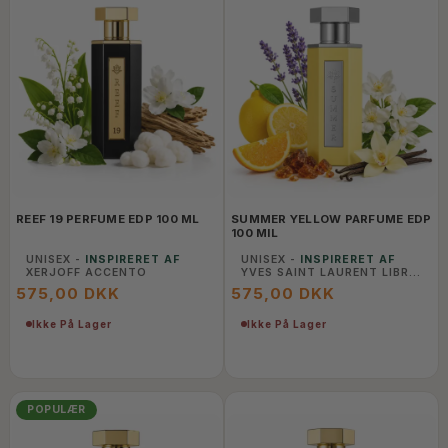
REEF 19 PERFUME EDP 100 ML
SUMMER YELLOW PARFUME EDP
100 MIL
UNISEX -
INSPIRERET AF
UNISEX -
INSPIRERET AF
XERJOFF ACCENTO
YVES SAINT LAURENT LIBRE
INTENSE
575,00 DKK
575,00 DKK
Ikke På Lager
Ikke På Lager
POPULÆR