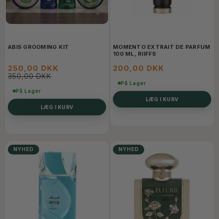
ABIS GROOMING KIT
MOMENTO EXTRAIT DE PARFUM
100 ML, RIIFFS
250,00 DKK
200,00 DKK
350,00 DKK
På Lager
På Lager
LÆG I KURV
LÆG I KURV
NYHED
NYHED