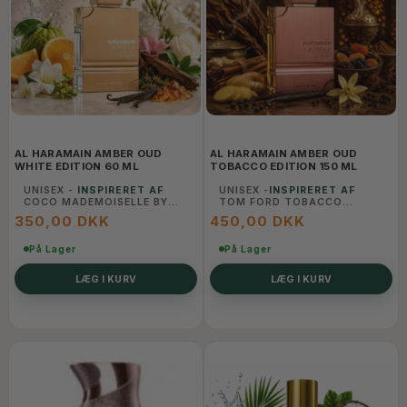
AL HARAMAIN AMBER OUD
AL HARAMAIN AMBER OUD
WHITE EDITION 60 ML
TOBACCO EDITION 150 ML
UNISEX -
INSPIRERET AF
UNISEX -
INSPIRERET AF
COCO MADEMOISELLE BY
TOM FORD TOBACCO
CHANEL
VANILLE
350,00 DKK
450,00 DKK
På Lager
På Lager
LÆG I KURV
LÆG I KURV