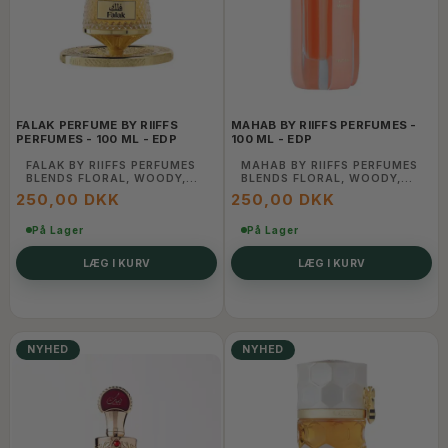
FALAK PERFUME BY RIIFFS
MAHAB BY RIIFFS PERFUMES -
PERFUMES - 100 ML - EDP
100 ML - EDP
FALAK BY RIIFFS PERFUMES
MAHAB BY RIIFFS PERFUMES
BLENDS FLORAL, WOODY,
BLENDS FLORAL, WOODY,
AND AMBER NOTES TO
AND AMBER NOTES TO
250,00 DKK
250,00 DKK
CREATE A REFINED AND
CREATE A REFINED AND
LONG-LASTING FRAGRANCE
LONG-LASTING FRAGRANCE
THAT EXUDES
På Lager
THAT EXUDES
På Lager
SOPHISTICATION AND
SOPHISTICATION AND
CHARM.
CHARM.
LÆG I KURV
LÆG I KURV
NYHED
NYHED