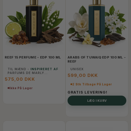
REEF 15 PERFUME - EDP 100 ML
ARABS OF TUWAIQ EDP 100 ML -
REEF
TIL MÆND -
INSPIRERET AF
UNISEX
PARFUMS DE MARLY
599,00 DKK
PERCIVAL
575,00 DKK
2 Stk Tilbage På Lager
Ikke På Lager
GRATIS LEVERING!
LÆG I KURV