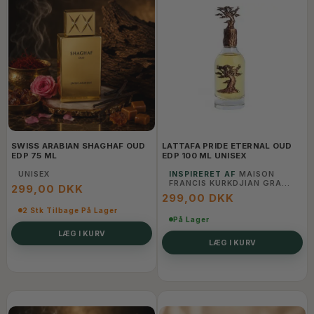
SWISS ARABIAN SHAGHAF OUD
LATTAFA PRIDE ETERNAL OUD
EDP 75 ML
EDP 100 ML UNISEX
UNISEX
INSPIRERET AF
MAISON
FRANCIS KURKDJIAN GRAND
299,00 DKK
SOIR,
299,00 DKK
2 Stk Tilbage På Lager
På Lager
LÆG I KURV
LÆG I KURV