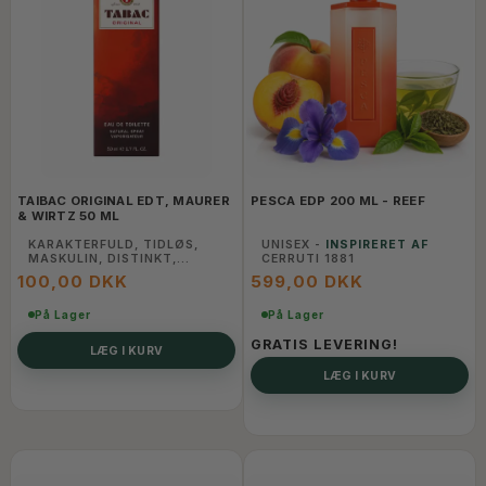
TAIBAC ORIGINAL EDT, MAURER
PESCA EDP 200 ML - REEF
& WIRTZ 50 ML
KARAKTERFULD, TIDLØS,
UNISEX -
INSPIRERET AF
MASKULIN, DISTINKT,
CERRUTI 1881
UFORGLEMMELIG.
100,00 DKK
599,00 DKK
På Lager
På Lager
GRATIS LEVERING!
LÆG I KURV
LÆG I KURV