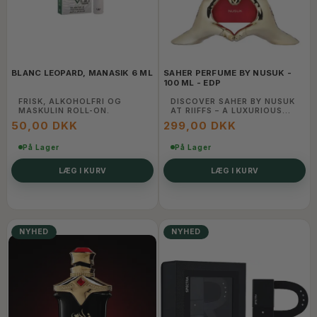
BLANC LEOPARD, MANASIK 6 ML
SAHER PERFUME BY NUSUK -
100 ML - EDP
FRISK, ALKOHOLFRI OG
DISCOVER SAHER BY NUSUK
MASKULIN ROLL-ON.
AT RIIFFS – A LUXURIOUS
BLEND OF ARABIC ELEGANCE
50,00 DKK
299,00 DKK
AND MODERN CHARM. SHOP
THIS SIGNATURE
På Lager
FRAGRANCE ONLINE TODAY.
På Lager
LÆG I KURV
LÆG I KURV
NYHED
NYHED