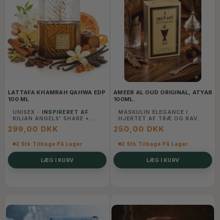
LATTAFA KHAMRAH QAHWA EDP
AMEER AL OUD ORIGINAL, ATYAB
100 ML
100ML.
UNISEX -
INSPIRERET AF
MASKULIN ELEGANCE I
KILIAN ANGELS' SHARE +
HJERTET AF TRÆ OG RAV.
KAFFE
299,00 DKK
250,00 DKK
2 Stk Tilbage På Lager
2 Stk Tilbage På Lager
LÆG I KURV
LÆG I KURV