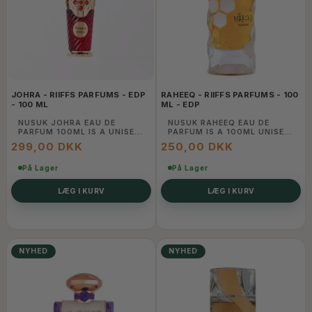
JOHRA - RIIFFS PARFUMS - EDP
RAHEEQ - RIIFFS PARFUMS - 100
- 100 ML
ML - EDP
NUSUK JOHRA EAU DE
NUSUK RAHEEQ EAU DE
PARFUM 100ML IS A UNISEX
PARFUM IS A 100ML UNISEX
LUXURY FRAGRANCE
LUXURY FRAGRANCE THAT
299,00 DKK
250,00 DKK
COMBINING RICH ORIENTAL
BLENDS RICH ORIENTAL
AND WOODY NOTES FOR A
NOTES WITH MODERN
TIMELESS AND ELEGANT
På Lager
ELEGANCE FOR A
På Lager
SCENT.
CAPTIVATING SCENT
EXPERIENCE.
LÆG I KURV
LÆG I KURV
NYHED
NYHED