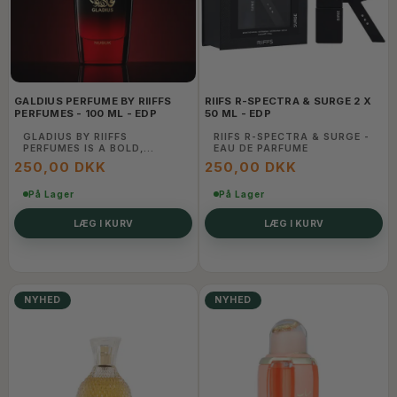
GALDIUS PERFUME BY RIIFFS
RIIFS R-SPECTRA & SURGE 2 X
PERFUMES - 100 ML - EDP
50 ML - EDP
GLADIUS BY RIIFFS
RIIFS R-SPECTRA & SURGE -
PERFUMES IS A BOLD,
EAU DE PARFUME
MASCULINE BLEND OF RICH
250,00 DKK
250,00 DKK
WOODY NOTES, WARM
AMBER, AND SMOOTH
VANILLA.
På Lager
På Lager
LÆG I KURV
LÆG I KURV
NYHED
NYHED