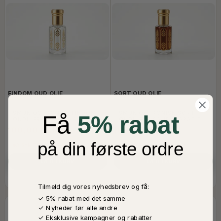
FINDOM OUD OLIE
SORT OUD OLIE
SMUK OG IKONISK FINDOM
SMUK OG IKONISK SORT
Få
5% rabat
OUDH FRA SAUDIA ARABIEN
OUDH FRA SAUDIA ARABIEN
6 ML
6 ML
100,00 DKK
100,00 DKK
på din første ordre
3 Stk Tilbage På Lager
2 Stk Tilbage På Lager
LÆG I KURV
LÆG I KURV
Tilmeld dig vores nyhedsbrev og få:
✓ 5% rabat med det samme
✓ Nyheder før alle andre
✓ Eksklusive kampagner og rabatter