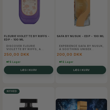
FLEURIE VIOLETTE BY RIIFFS -
SAFA BY NUSUK - EDP - 100 ML
EDP - 100 ML
DISCOVER FLEURIE
EXPERIENCE SAFA BY NUSUK,
VIOLETTE BY RIIFFS, A
A SOOTHING UNISEX
DELICATE FRAGRANCE WITH
FRAGRANCE WITH SOFT
250,00 DKK
200,00 DKK
VIOLET, FLORAL, AND
FLORAL, MUSK, AND AMBER
POWDERY NOTES. PERFECT
NOTES. A PEACEFUL SCENT
FOR A GRACEFUL, FEMININE,
På Lager
PERFECT FOR EVERYDAY
På Lager
AND LASTING IMPRESSION.
ELEGANCE AND CALM
CHARM.
LÆG I KURV
LÆG I KURV
NYHED