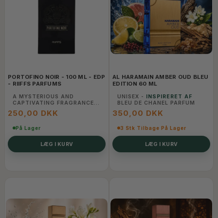
PORTOFINO NOIR - 100 ML - EDP
AL HARAMAIN AMBER OUD BLEU
- RIIFFS PARFUMS
EDITION 60 ML
A MYSTERIOUS AND
UNISEX -
INSPIRERET AF
CAPTIVATING FRAGRANCE
BLEU DE CHANEL PARFUM
INSPIRED BY THE ALLURE OF
250,00 DKK
350,00 DKK
PORTIFINO, LEAVING A
TRAIL OF SOPHISTICATED
CHARM.
På Lager
3 Stk Tilbage På Lager
LÆG I KURV
LÆG I KURV