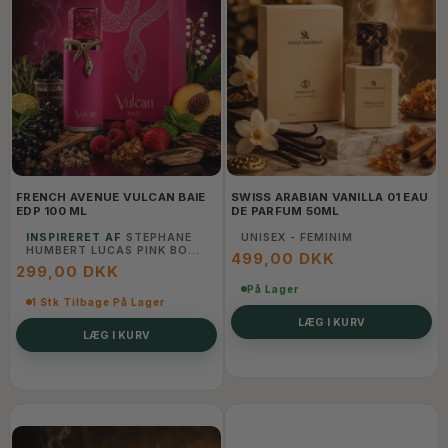
FRENCH AVENUE VULCAN BAIE
SWISS ARABIAN VANILLA 01 EAU
EDP 100 ML
DE PARFUM 50ML
INSPIRERET AF
STEPHANE
UNISEX - FEMINIM
HUMBERT LUCAS PINK BOA -
499,00 DKK
UNISEX
299,00 DKK
På Lager
1 Stk Tilbage På Lager
LÆG I KURV
LÆG I KURV