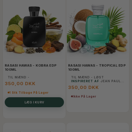
RASASI HAWAS - KOBRA EDP
RASASI HAWAS - TROPICAL EDP
100ML
100ML
TIL MÆND -
TIL MÆND - LØST
INSPIRERET AF
JEAN PAUL
350,00 DKK
GAULTIER LE BEAU
350,00 DKK
PARADISE GARDEN
1 Stk Tilbage På Lager
Ikke På Lager
LÆG I KURV