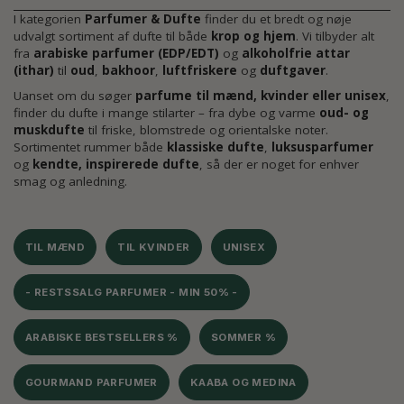
I kategorien
Parfumer & Dufte
finder du et bredt og nøje
udvalgt sortiment af dufte til både
krop og hjem
. Vi tilbyder alt
fra
arabiske parfumer (EDP/EDT)
og
alkoholfrie attar
(ithar)
til
oud
,
bakhoor
,
luftfriskere
og
duftgaver
.
Uanset om du søger
parfume til mænd, kvinder eller unisex
,
finder du dufte i mange stilarter – fra dybe og varme
oud- og
muskdufte
til friske, blomstrede og orientalske noter.
Sortimentet rummer både
klassiske dufte
,
luksusparfumer
og
kendte, inspirerede dufte
, så der er noget for enhver
smag og anledning.
TIL MÆND
TIL KVINDER
UNISEX
- RESTSSALG PARFUMER - MIN 50% -
ARABISKE BESTSELLERS %
SOMMER %
GOURMAND PARFUMER
KAABA OG MEDINA