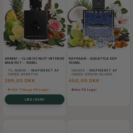
ARMAF - CLUB DE NUIT INTENSE
RAYHAAN - AQUATICA EDP
MAN EDT - 105ML
100ML
TIL MÆND -
INSPIRERET AF
UNISEX -
INSPIRERET AF
CREED AVENTUS
CREED VIRGIN ISLAND
WATER
299,00 DKK
450,00 DKK
1 Stk Tilbage På Lager
Ikke På Lager
LÆG I KURV