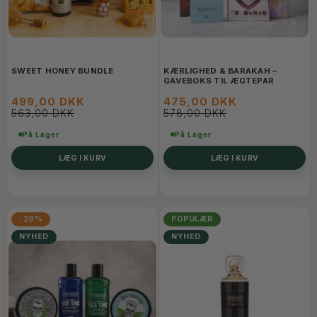
SWEET HONEY BUNDLE
KÆRLIGHED & BARAKAH –
GAVEBOKS TIL ÆGTEPAR
499,00 DKK
475,00 DKK
563,00 DKK
578,00 DKK
På Lager
På Lager
LÆG I KURV
LÆG I KURV
-29%
POPULÆR
NYHED
NYHED