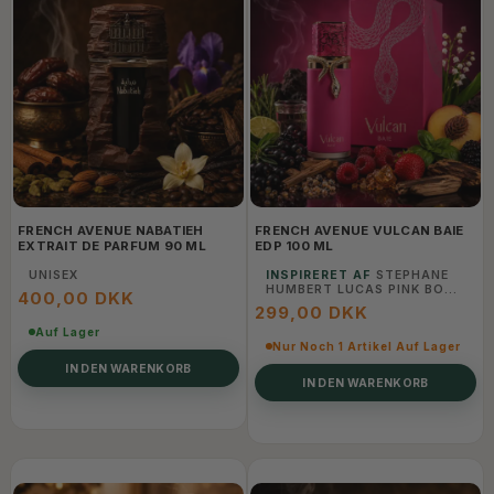
FRENCH AVENUE NABATIEH
FRENCH AVENUE VULCAN BAIE
EXTRAIT DE PARFUM 90 ML
EDP 100 ML
UNISEX
INSPIRERET AF
STEPHANE
HUMBERT LUCAS PINK BOA -
400,00 DKK
UNISEX
299,00 DKK
Auf Lager
Nur Noch 1 Artikel Auf Lager
IN DEN WARENKORB
IN DEN WARENKORB