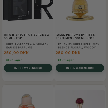
RIIFS R-SPECTRA & SURGE 2 X
FALAK PERFUME BY RIIFFS
50 ML - EDP
PERFUMES - 100 ML - EDP
RIIFS R-SPECTRA & SURGE -
FALAK BY RIIFFS PERFUMES
EAU DE PARFUME
BLENDS FLORAL, WOODY,
AND AMBER NOTES TO
250,00 DKK
250,00 DKK
CREATE A REFINED AND
LONG-LASTING FRAGRANCE
Auf Lager
THAT EXUDES
Auf Lager
SOPHISTICATION AND
CHARM.
IN DEN WARENKORB
IN DEN WARENKORB