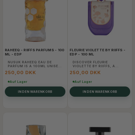
RAHEEQ - RIIFFS PARFUMS - 100
FLEURIE VIOLETTE BY RIIFFS -
ML - EDP
EDP - 100 ML
NUSUK RAHEEQ EAU DE
DISCOVER FLEURIE
PARFUM IS A 100ML UNISEX
VIOLETTE BY RIIFFS, A
LUXURY FRAGRANCE THAT
DELICATE FRAGRANCE WITH
250,00 DKK
250,00 DKK
BLENDS RICH ORIENTAL
VIOLET, FLORAL, AND
NOTES WITH MODERN
POWDERY NOTES. PERFECT
ELEGANCE FOR A
Auf Lager
FOR A GRACEFUL, FEMININE,
Auf Lager
CAPTIVATING SCENT
AND LASTING IMPRESSION.
EXPERIENCE.
IN DEN WARENKORB
IN DEN WARENKORB