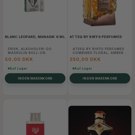
BLANC LEOPARD, MANASIK 6 ML
ATTEQ BY RIIFFS PERFUMES
FRISK, ALKOHOLFRI OG
ATEEQ BY RIIFFS PERFUMES
MASKULIN ROLL-ON.
COMBINES FLORAL, AMBER,
AND SUBTLE SPICY NOTES
50,00 DKK
250,00 DKK
CREATING A VIBRANT,
ELEGANT, AND LONG-
Auf Lager
LASTING FRAGRANCE FULL
Auf Lager
OF CHARACTER.
IN DEN WARENKORB
IN DEN WARENKORB