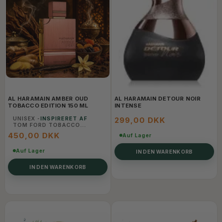
AL HARAMAIN AMBER OUD
AL HARAMAIN DETOUR NOIR
TOBACCO EDITION 150 ML
INTENSE
UNISEX -
INSPIRERET AF
299,00 DKK
TOM FORD TOBACCO
VANILLE
450,00 DKK
Auf Lager
Auf Lager
IN DEN WARENKORB
IN DEN WARENKORB