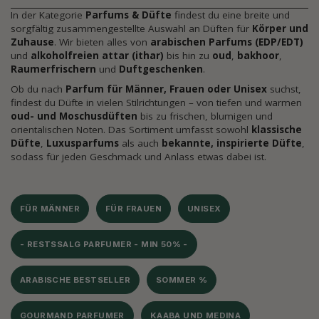
In der Kategorie
Parfums & Düfte
findest du eine breite und
sorgfältig zusammengestellte Auswahl an Düften für
Körper und
Zuhause
. Wir bieten alles von
arabischen Parfums (EDP/EDT)
und
alkoholfreien attar (ithar)
bis hin zu
oud
,
bakhoor
,
Raumerfrischern
und
Duftgeschenken
.
Ob du nach
Parfum für Männer, Frauen oder Unisex
suchst,
findest du Düfte in vielen Stilrichtungen – von tiefen und warmen
oud- und Moschusdüften
bis zu frischen, blumigen und
orientalischen Noten. Das Sortiment umfasst sowohl
klassische
Düfte
,
Luxusparfums
als auch
bekannte, inspirierte Düfte
,
sodass für jeden Geschmack und Anlass etwas dabei ist.
FÜR MÄNNER
FÜR FRAUEN
UNISEX
- RESTSSALG PARFUMER - MIN 50% -
ARABISCHE BESTSELLER
SOMMER %
GOURMAND PARFUMER
KAABA UND MEDINA