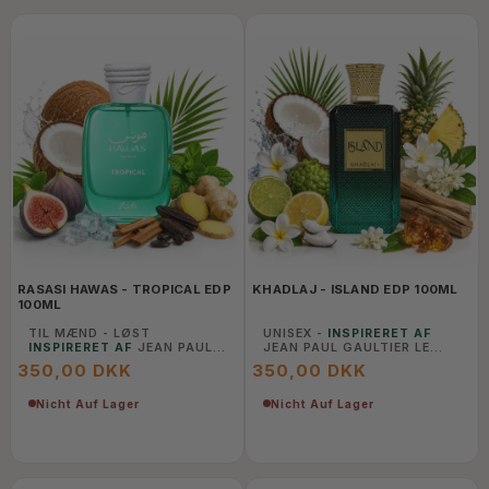
RASASI HAWAS - TROPICAL EDP
KHADLAJ - ISLAND EDP 100ML
100ML
TIL MÆND - LØST
UNISEX -
INSPIRERET AF
INSPIRERET AF
JEAN PAUL
JEAN PAUL GAULTIER LE
GAULTIER LE BEAU
BEAU
350,00 DKK
350,00 DKK
PARADISE GARDEN
Nicht Auf Lager
Nicht Auf Lager