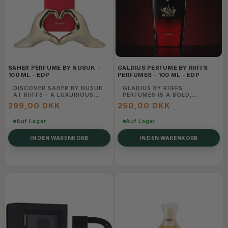
SAHER PERFUME BY NUSUK -
GALDIUS PERFUME BY RIIFFS
100 ML - EDP
PERFUMES - 100 ML - EDP
DISCOVER SAHER BY NUSUK
GLADIUS BY RIIFFS
AT RIIFFS – A LUXURIOUS
PERFUMES IS A BOLD,
BLEND OF ARABIC ELEGANCE
MASCULINE BLEND OF RICH
299,00 DKK
250,00 DKK
AND MODERN CHARM. SHOP
WOODY NOTES, WARM
THIS SIGNATURE
AMBER, AND SMOOTH
FRAGRANCE ONLINE TODAY.
Auf Lager
VANILLA.
Auf Lager
IN DEN WARENKORB
IN DEN WARENKORB