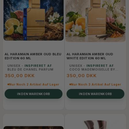
AL HARAMAIN AMBER OUD BLEU
AL HARAMAIN AMBER OUD
EDITION 60 ML
WHITE EDITION 60 ML
UNISEX -
INSPIRERET AF
UNISEX -
INSPIRERET AF
BLEU DE CHANEL PARFUM
COCO MADEMOISELLE BY
CHANEL
350,00 DKK
350,00 DKK
Nur Noch 2 Artikel Auf Lager
Nur Noch 3 Artikel Auf Lager
IN DEN WARENKORB
IN DEN WARENKORB