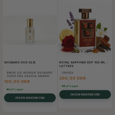
SHUBARD OUD OLIE
ROYAL SAPPHIRE EDP 100 ML -
LATTAFA
SMUK OG IKONISK SHUBARD
UNISEX
OUDH FRA SAUDIA ARABIEN
200,00 DKK
6 ML
100,00 DKK
Auf Lager
Auf Lager
IN DEN WARENKORB
IN DEN WARENKORB