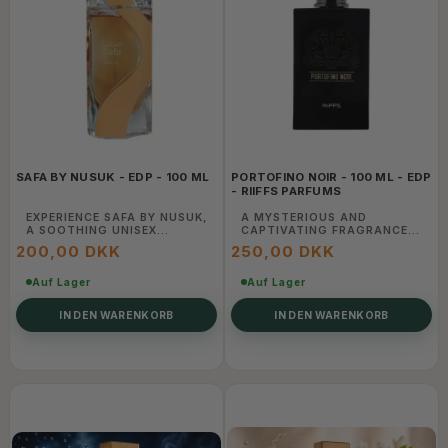
SAFA BY NUSUK - EDP - 100 ML
PORTOFINO NOIR - 100 ML - EDP
- RIIFFS PARFUMS
EXPERIENCE SAFA BY NUSUK,
A MYSTERIOUS AND
A SOOTHING UNISEX
CAPTIVATING FRAGRANCE
FRAGRANCE WITH SOFT
INSPIRED BY THE ALLURE OF
200,00 DKK
250,00 DKK
FLORAL, MUSK, AND AMBER
PORTIFINO, LEAVING A
NOTES. A PEACEFUL SCENT
TRAIL OF SOPHISTICATED
PERFECT FOR EVERYDAY
Auf Lager
CHARM.
Auf Lager
ELEGANCE AND CALM
CHARM.
IN DEN WARENKORB
IN DEN WARENKORB