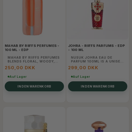
MAHAB BY RIIFFS PERFUMES -
JOHRA - RIIFFS PARFUMS - EDP
100 ML - EDP
- 100 ML
MAHAB BY RIIFFS PERFUMES
NUSUK JOHRA EAU DE
BLENDS FLORAL, WOODY,
PARFUM 100ML IS A UNISEX
AND AMBER NOTES TO
LUXURY FRAGRANCE
250,00 DKK
299,00 DKK
CREATE A REFINED AND
COMBINING RICH ORIENTAL
LONG-LASTING FRAGRANCE
AND WOODY NOTES FOR A
THAT EXUDES
Auf Lager
TIMELESS AND ELEGANT
Auf Lager
SOPHISTICATION AND
SCENT.
CHARM.
IN DEN WARENKORB
IN DEN WARENKORB