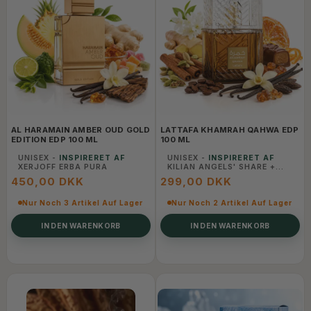
AL HARAMAIN AMBER OUD GOLD
LATTAFA KHAMRAH QAHWA EDP
EDITION EDP 100 ML
100 ML
UNISEX -
INSPIRERET AF
UNISEX -
INSPIRERET AF
XERJOFF ERBA PURA
KILIAN ANGELS' SHARE +
KAFFE
450,00 DKK
299,00 DKK
Nur Noch 3 Artikel Auf Lager
Nur Noch 2 Artikel Auf Lager
IN DEN WARENKORB
IN DEN WARENKORB