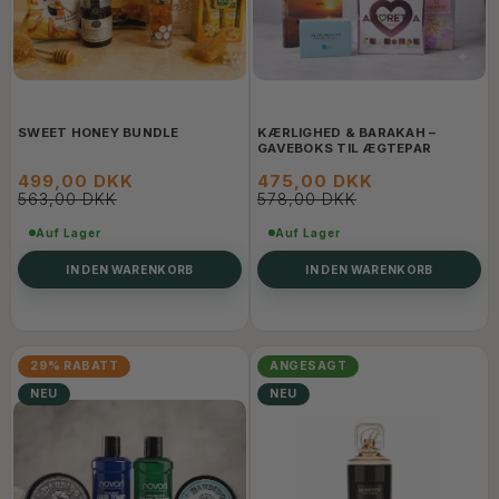
SWEET HONEY BUNDLE
KÆRLIGHED & BARAKAH –
GAVEBOKS TIL ÆGTEPAR
499,00 DKK
475,00 DKK
563,00 DKK
578,00 DKK
Auf Lager
Auf Lager
IN DEN WARENKORB
IN DEN WARENKORB
29% RABATT
ANGESAGT
NEU
NEU