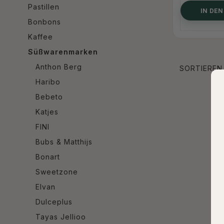
Pastillen
IN DE
Bonbons
Kaffee
Süßwarenmarken
Anthon Berg
SORTIEREN
Haribo
Bebeto
Katjes
FINI
Bubs & Matthijs
Bonart
Sweetzone
Elvan
Dulceplus
Tayas Jellioo