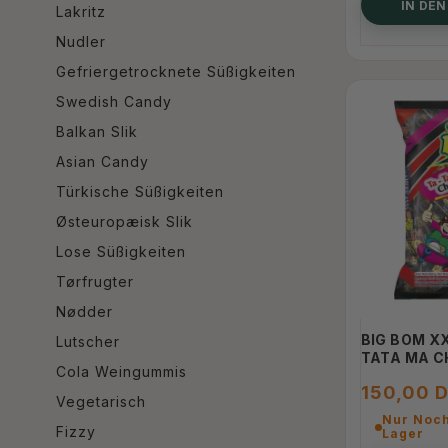
IN DE
Lakritz
Nudler
Gefriergetrocknete Süßigkeiten
Swedish Candy
Balkan Slik
Asian Candy
Türkische Süßigkeiten
Østeuropæisk Slik
Lose Süßigkeiten
Tørfrugter
Nødder
BIG BOM XX
Lutscher
TATA MA C
Cola Weingummis
150,00 
Vegetarisch
Nur Noch
Fizzy
Lager