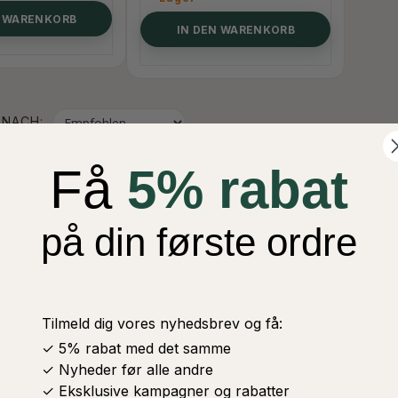
N WARENKORB
IN DEN WARENKORB
 NACH:
Få
5% rabat
på din første ordre
Tilmeld dig vores nyhedsbrev og få:
✓ 5% rabat med det samme
✓ Nyheder før alle andre
✓ Eksklusive kampagner og rabatter