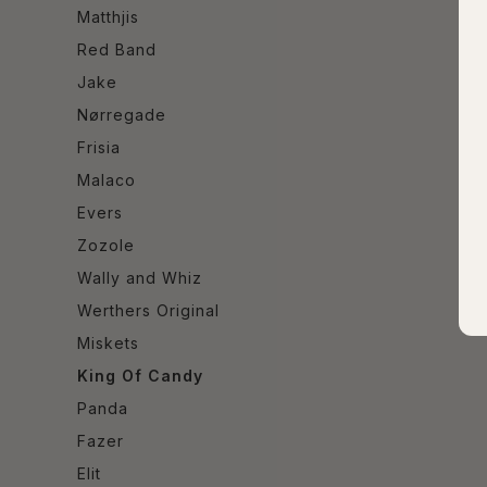
Matthjis
Red Band
Jake
Nørregade
Frisia
Malaco
Evers
Zozole
Wally and Whiz
Werthers Original
Miskets
King Of Candy
Panda
Fazer
Elit