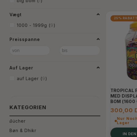
big bom
(
1
)
Vægt
25% RABAT
1000 - 1999g
(
9
)
Preisspanne
Auf Lager
auf Lager
(
9
)
TROPICAL 
MED DISPL
BOM (1600 
KATEGORIEN
300,00 
Nur Noch
Bücher
Lager
Bøn & Dhikr
IN DE