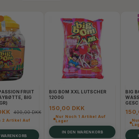
T
PASSION FRUIT
BIG BOM XXL LUTSCHER
BIG 
AYBØTTE, BIG
1200G
WASS
GR)
GESC
150,00 DKK
DKK
150
400,00 DKK
Nur Noch 1 Artikel Auf
 2 Artikel Auf
Nur
Lager
La
IN DEN WARENKORB
N WARENKORB