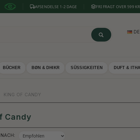
AFSENDELSE 1-2 DAGE
FRI FRAGT OVER 599 KR
D
BÜCHER
BØN & DHIKR
SÜSSIGKEITEN
DUFT & ITH
KING OF CANDY
LTER
f Candy
 NACH: