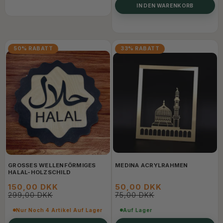
IN DEN WARENKORB
50% RABATT
33% RABATT
GROSSES WELLENFÖRMIGES H
MEDINA ACRYLRAHMEN
ALAL-HOLZSCHILD
150,00 DKK
50,00 DKK
299,00 DKK
75,00 DKK
Nur Noch 4 Artikel Auf Lager
Auf Lager