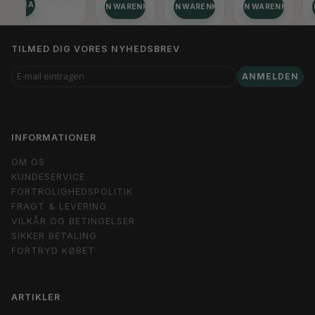
TIONEN ANSEHEN
IN DEN WARENKORB
IN DEN WARENKORB
IN DEN WARENKORB
IN D
TILMED DIG VORES NYHEDSBREV
E-
ANMELDEN
MAIL
EINTRAGEN
INFORMATIONER
OM OS
KUNDESERVICE
FORTROLIGHEDSPOLITIK
FRAGT & LEVERING
VILKÅR OG BETINGELSER
SIKKER BETALING
FORTRYD KØBET
ARTIKLER