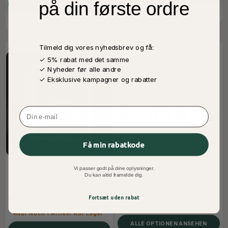
på din første ordre
IN DEN WARENKORB
Tilmeld dig vores nyhedsbrev og få:
53% RABATT
✓ 5% rabat med det samme
✓ Nyheder før alle andre
✓ Eksklusive kampagner og rabatter
Email
Få min rabatkode
FELSENDOM ACRYLRAHMEN
KAABAA & MASJID NABAWI
Vi passer godt på dine oplysninger.
NØGLERING, RUND
Du kan altid framelde dig.
35,00 DKK
40,00 DKK
75,00 DKK
Fortsæt uden rabat
Auf Lager
Nur Noch 1 Artikel Auf Lager
ALLE OPTIONEN ANSEHEN