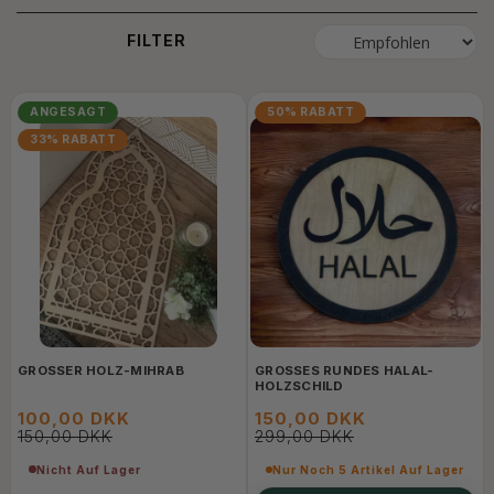
FILTER
ANGESAGT
50% RABATT
33% RABATT
GROSSER HOLZ-MIHRAB
GROSSES RUNDES HALAL-H
OLZSCHILD
100,00 DKK
150,00 DKK
150,00 DKK
299,00 DKK
Nicht Auf Lager
Nur Noch 5 Artikel Auf Lager