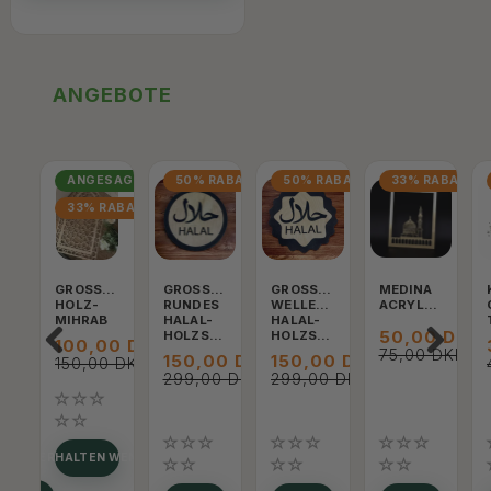
ANGEBOTE
ANGESAGT
50% RABATT
50% RABATT
33% RABATT
33% RABATT
GROSSER H
GROSSES R
GROSSES W
MEDINA
OLZ-M
UNDES H
ELLENFÖRMIGES H
ACRYLRAHMEN
IHRAB
ALAL-H
ALAL-H
50,00 DKK
OLZSCHILD
OLZSCHILD
100,00 DKK
75,00 DKK
150,00 DKK
150,00 DKK
150,00 DKK
299,00 DKK
299,00 DKK
GUNG ERHALTEN WENN WIEDER AUF LAGER