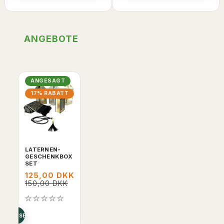
ANGEBOTE
ANGESAGT
17% RABATT
LATERNEN-
GESCHENKBOX
SET
125,00 DKK
150,00 DKK
NEN ANSEHEN