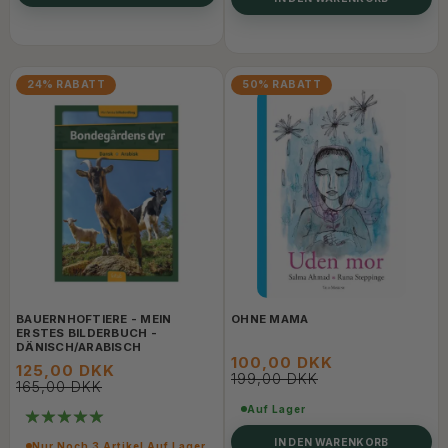
24% RABATT
50% RABATT
BAUERNHOFTIERE - MEIN
OHNE MAMA
ERSTES BILDERBUCH -
DÄNISCH/ARABISCH
100,00 DKK
125,00 DKK
199,00 DKK
165,00 DKK
Auf Lager
IN DEN WARENKORB
Nur Noch 3 Artikel Auf Lager