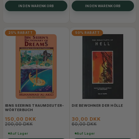
IN DEN WARENKORB
IN DEN WARENKORB
25% RABATT
50% RABATT
IBNS SEERINS TRAUMDEUTER-
DIE BEWOHNER DER HÖLLE
WÖRTERBUCH
150,00 DKK
30,00 DKK
200,00 DKK
60,00 DKK
Auf Lager
Auf Lager