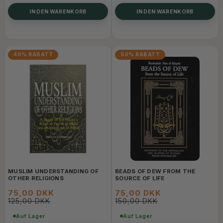
IN DEN WARENKORB
IN DEN WARENKORB
40% RABATT
50% RABATT
MUSLIM UNDERSTANDING OF
BEADS OF DEW FROM THE
OTHER RELIGIONS
SOURCE OF LIFE
75,00 DKK
75,00 DKK
125,00 DKK
150,00 DKK
Auf Lager
Auf Lager