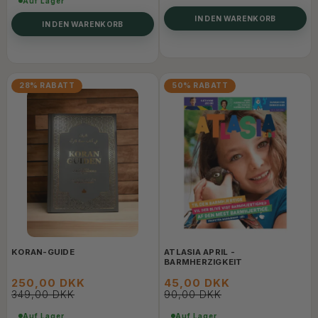
Auf Lager
IN DEN WARENKORB
IN DEN WARENKORB
28% RABATT
50% RABATT
KORAN-GUIDE
ATLASIA APRIL -
BARMHERZIGKEIT
250,00 DKK
45,00 DKK
349,00 DKK
90,00 DKK
Auf Lager
Auf Lager