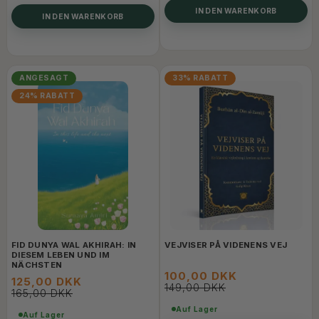
IN DEN WARENKORB
IN DEN WARENKORB
ANGESAGT
33% RABATT
24% RABATT
FID DUNYA WAL AKHIRAH: IN
VEJVISER PÅ VIDENENS VEJ
DIESEM LEBEN UND IM
NÄCHSTEN
100,00 DKK
125,00 DKK
149,00 DKK
165,00 DKK
Auf Lager
Auf Lager