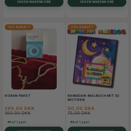
IN DEN WARENKORB
IN DEN WARENKORB
15% RABATT
33% RABATT
KORAN PAKET
RAMADAN-MALBUCH MIT 32
MOTIVEN
299,00 DKK
50,00 DKK
350,00 DKK
75,00 DKK
Auf Lager
Auf Lager