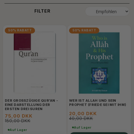
FILTER
50% RABATT
50% RABATT
DER GROSSZÜGIGE QUR'AN - E
WER IST ALLAH UND SEIN
INE DARSTELLUNG DER E
PROPHET (FRIEDE SEI MIT IHM)
RSTEN DREI SUREN
20,00 DKK
75,00 DKK
40,00 DKK
150,00 DKK
Auf Lager
Auf Lager