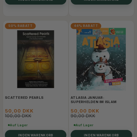
50% RABATT
44% RABATT
SCATTERED PEARLS
ATLASIA JANUAR:
SUPERHELDEN IM ISLAM
50,00 DKK
50,00 DKK
100,00 DKK
90,00 DKK
Auf Lager
Auf Lager
IN DEN WARENKORB
IN DEN WARENKORB