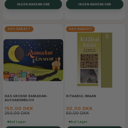
IN DEN WARENKORB
IN DEN WARENKORB
40% RABATT
50% RABATT
DAS GROSSE RAMADAN-A
KITAABUL IMAAN
UFGABENBUCH
150,00 DKK
30,00 DKK
250,00 DKK
60,00 DKK
Auf Lager
Auf Lager