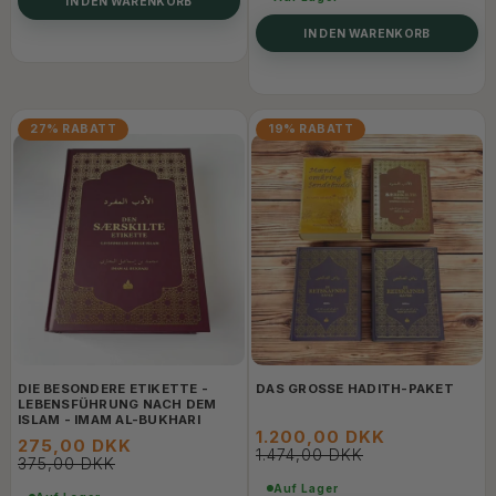
IN DEN WARENKORB
IN DEN WARENKORB
27% RABATT
19% RABATT
DIE BESONDERE ETIKETTE -
DAS GROSSE HADITH-PAKET
LEBENSFÜHRUNG NACH DEM
ISLAM - IMAM AL-BUKHARI
1.200,00 DKK
275,00 DKK
1.474,00 DKK
375,00 DKK
Auf Lager