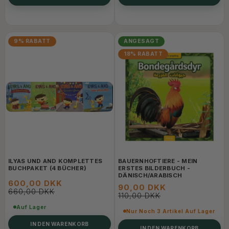
9% RABATT
ANGESAGT
18% RABATT
ILYAS UND AND KOMPLETTES
BAUERNHOFTIERE - MEIN
BUCHPAKET (4 BÜCHER)
ERSTES BILDERBUCH -
DÄNISCH/ARABISCH
600,00 DKK
90,00 DKK
660,00 DKK
110,00 DKK
Auf Lager
Nur Noch 3 Artikel Auf Lager
IN DEN WARENKORB
IN DEN WARENKORB