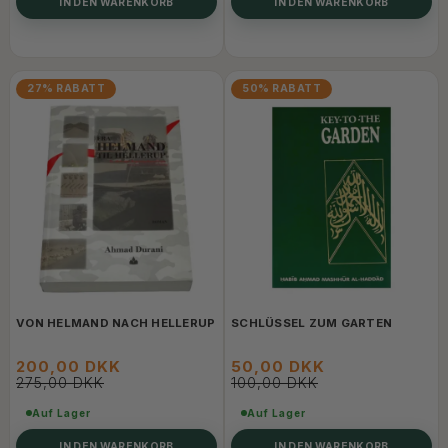
IN DEN WARENKORB
IN DEN WARENKORB
27% RABATT
50% RABATT
VON HELMAND NACH HELLERUP
SCHLÜSSEL ZUM GARTEN
200,00 DKK
50,00 DKK
275,00 DKK
100,00 DKK
Auf Lager
Auf Lager
IN DEN WARENKORB
IN DEN WARENKORB