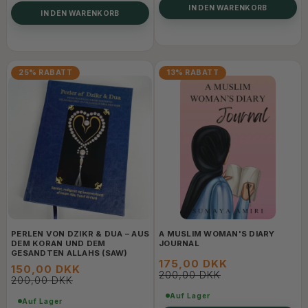
IN DEN WARENKORB
IN DEN WARENKORB
25% RABATT
13% RABATT
PERLEN VON DZIKR & DUA – AUS
A MUSLIM WOMAN'S DIARY
DEM KORAN UND DEM
JOURNAL
GESANDTEN ALLAHS (SAW)
175,00 DKK
150,00 DKK
200,00 DKK
200,00 DKK
Auf Lager
Auf Lager