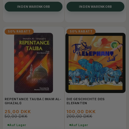
IN DEN WARENKORB
IN DEN WARENKORB
50% RABATT
50% RABATT
REPENTANCE TAUBA ( IMAM AL-
DIE GESCHICHTE DES
GHAZALI)
ELEFANTEN
25,00 DKK
100,00 DKK
50,00 DKK
200,00 DKK
Auf Lager
Auf Lager