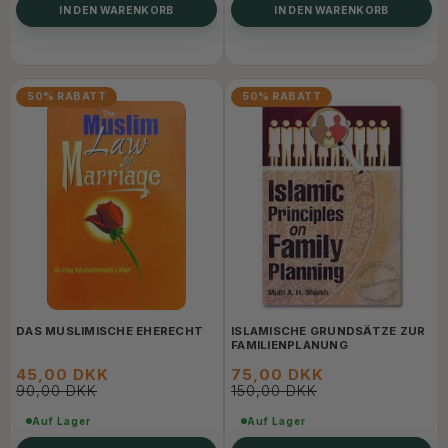
IN DEN WARENKORB
IN DEN WARENKORB
50% RABATT
50% RABATT
DAS MUSLIMISCHE EHERECHT
ISLAMISCHE GRUNDSÄTZE ZUR
FAMILIENPLANUNG
45,00 DKK
75,00 DKK
90,00 DKK
150,00 DKK
Auf Lager
Auf Lager