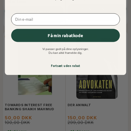
Auf Lager
IN DEN WARENKORB
IN DEN WARENKORB
Email
Få min rabatkode
50% RABATT
50% RABATT
Vi passer godt på dine oplysninger.
Du kan altid framelde dig.
Fortsæt uden rabat
TOWARDS INTEREST FREE
DER ANWALT
BANKING SHAIKH MAHMUD
50,00 DKK
150,00 DKK
100,00 DKK
299,00 DKK