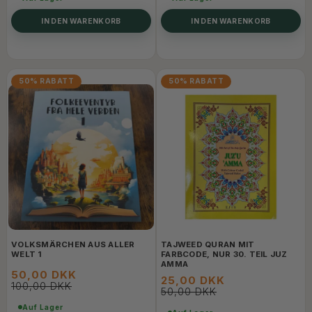
IN DEN WARENKORB
IN DEN WARENKORB
50% RABATT
50% RABATT
VOLKSMÄRCHEN AUS ALLER
TAJWEED QURAN MIT
WELT 1
FARBCODE, NUR 30. TEIL JUZ
AMMA
50,00 DKK
25,00 DKK
100,00 DKK
50,00 DKK
Auf Lager