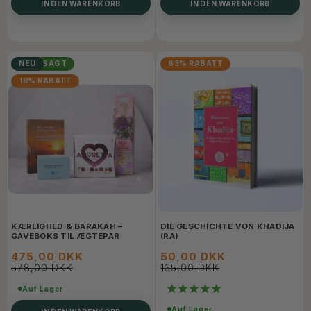
IN DEN WARENKORB
IN DEN WARENKORB
ANGESAGT
NEU
63% RABATT
18% RABATT
KÆRLIGHED & BARAKAH –
DIE GESCHICHTE VON KHADIJA
GAVEBOKS TIL ÆGTEPAR
(RA)
475,00 DKK
50,00 DKK
578,00 DKK
135,00 DKK
Auf Lager
Auf Lager