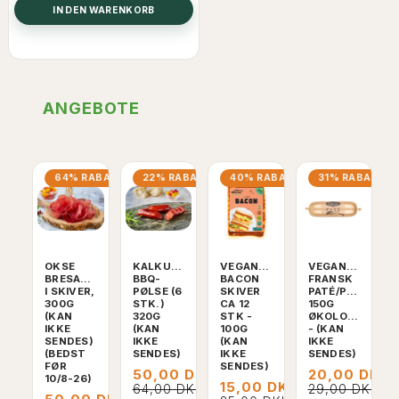
IN DEN WARENKORB
ANGEBOTE
64% RABATT
22% RABATT
40% RABATT
31% RABATT
OKSE
KALKUNCHORIZO
VEGANSK
VEGANSK
BRESAOLA
BBQ-
BACON
FRANSK
I SKIVER,
PØLSE (6
SKIVER
PATÉ/POSTEJ
300G
STK.)
CA 12
150G
(KAN
320G
STK -
ØKOLOGISK
IKKE
(KAN
100G
- (KAN
SENDES)
IKKE
(KAN
IKKE
(BEDST
SENDES)
IKKE
SENDES)
FØR
SENDES)
50,00 DKK
20,00 DKK
10/8-26)
15,00 DKK
64,00 DKK
29,00 DKK