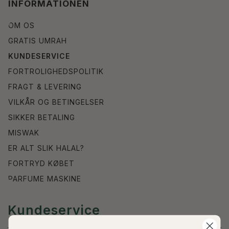
INFORMATIONEN
OM OS
GRATIS UMRAH
KUNDESERVICE
FORTROLIGHEDSPOLITIK
FRAGT & LEVERING
VILKÅR OG BETINGELSER
SIKKER BETALING
MISWAK
ER ALT SLIK HALAL?
FORTRYD KØBET
PARFUME MASKINE
Kundeservice