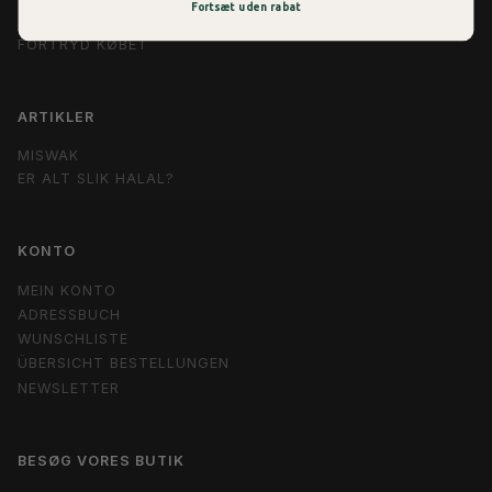
Fortsæt uden rabat
SIKKER BETALING
FORTRYD KØBET
ARTIKLER
MISWAK
ER ALT SLIK HALAL?
KONTO
MEIN KONTO
ADRESSBUCH
WUNSCHLISTE
ÜBERSICHT BESTELLUNGEN
NEWSLETTER
BESØG VORES BUTIK