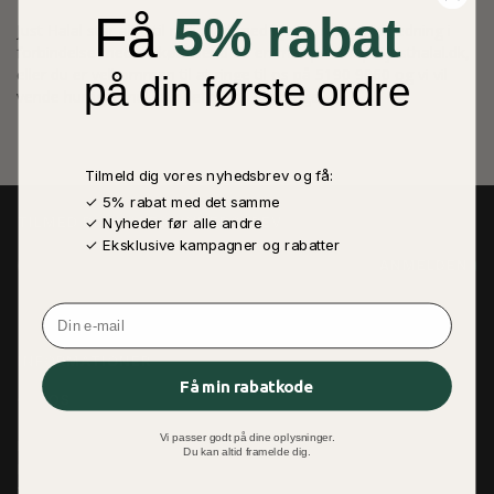
Få
5% rabat
Just Halal står altid til rådighed med hjælp, råd og vejledning i
forbindelse med dit køb. Send os en mail på:
shop@justhalal.dk
,
eller du er velkommen til at ringe til os på
5190 9060
og vi vil
på din første ordre
vende hurtigst muligt indefor 2-3 hverdage.
Tilmeld dig vores nyhedsbrev og få:
✓ 5% rabat med det samme
✓ Nyheder før alle andre
TILMED DIG VORES NYHEDSBREV
✓ Eksklusive kampagner og rabatter
E-
ANMELDEN
MAIL
EINTRAGEN
Email
INFORMATIONER
Få min rabatkode
OM OS
KUNDESERVICE
Vi passer godt på dine oplysninger.
FORTROLIGHEDSPOLITIK
Du kan altid framelde dig.
FRAGT & LEVERING
VILKÅR OG BETINGELSER