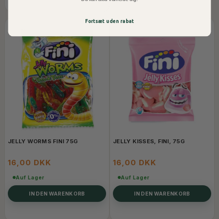
Fortsæt uden rabat
JELLY WORMS FINI 75G
JELLY KISSES, FINI, 75G
16,00 DKK
16,00 DKK
Auf Lager
Auf Lager
IN DEN WARENKORB
IN DEN WARENKORB