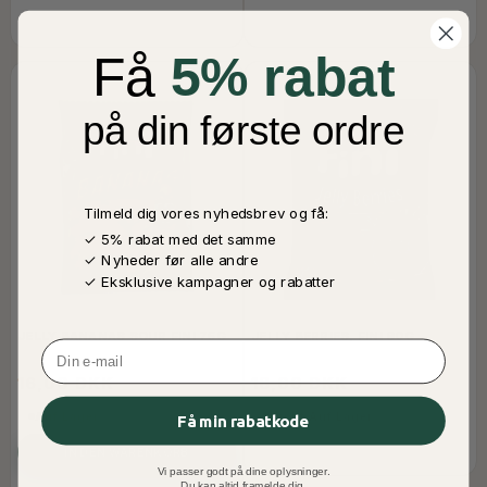
Få
5% rabat
på din første ordre
Tilmeld dig vores nyhedsbrev og få:
✓ 5% rabat med det samme
✓ Nyheder før alle andre
✓ Eksklusive kampagner og rabatter
JELLY BANANAS SOUR FINI 75G
JELLY BERRIES, FINI 90G
Email
16,00 DKK
18,00 DKK
Nicht Auf Lager
Auf Lager
Få min rabatkode
IN DEN WARENKORB
Vi passer godt på dine oplysninger.
Du kan altid framelde dig.