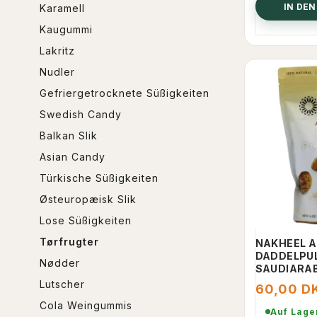
IN DE
Karamell
Kaugummi
Lakritz
Nudler
Gefriergetrocknete Süßigkeiten
Swedish Candy
Balkan Slik
Asian Candy
Türkische Süßigkeiten
Østeuropæisk Slik
Lose Süßigkeiten
Tørfrugter
NAKHEEL A
DADDELPUL
Nødder
SAUDIARA
Lutscher
60,00 D
Cola Weingummis
Auf Lage