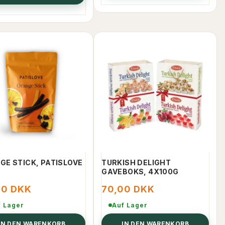
GE STICK, PATISLOVE
TURKISH DELIGHT
GAVEBOKS, 4X100G
00 DKK
70,00 DKK
f Lager
Auf Lager
IN DEN WARENKORB
IN DEN WARENKORB