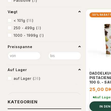
Patislove
(
3
)
Vægt
50% RABAT
< 101g
(
18
)
250 - 499g
(
3
)
1000 - 1999g
(
1
)
Preisspanne
Auf Lager
DADDELKU
PISTACIEN
auf Lager
(
26
)
100 G. - S
25,00 D
Auf Lage
KATEGORIEN
IN DE