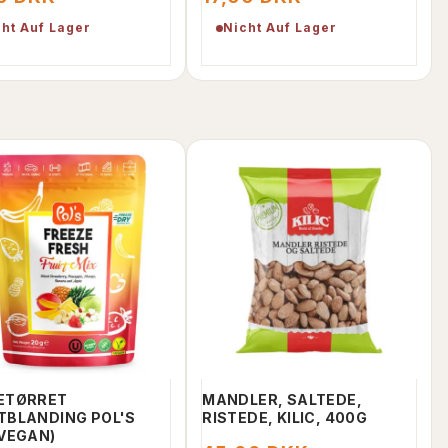
cht Auf Lager
Nicht Auf Lager
SARAY GLUTENFRI
DADDELKUGL
CHOKOLADEOVERTRUKNE
PISTACIENØDD
KASTANJER, 280G.
SAUDIARABIE
35,00 DKK
25,00 DKK
50,00 DKK
IN DEN WARENKORB
IN DE
ETØRRET
MANDLER, SALTEDE,
TBLANDING POL'S
RISTEDE, KILIC, 400G
(VEGAN)