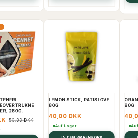
T
TENFRI
LEMON STICK, PATISLOVE
ORAN
EOVERTRUKNE
80G
80G
ER, 280G.
40,00 DKK
40,
KK
50,00 DKK
Auf Lager
Au
r
IN DEN WARENKORB