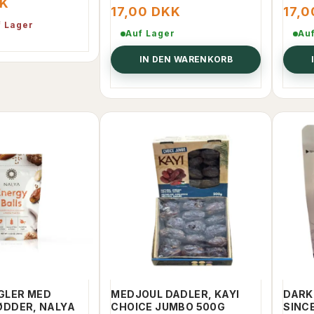
KK
17,00 DKK
17,
f Lager
Auf Lager
Au
IN DEN WARENKORB
GLER MED
MEDJOUL DADLER, KAYI
DARK
DDER, NALYA
CHOICE JUMBO 500G
SINC