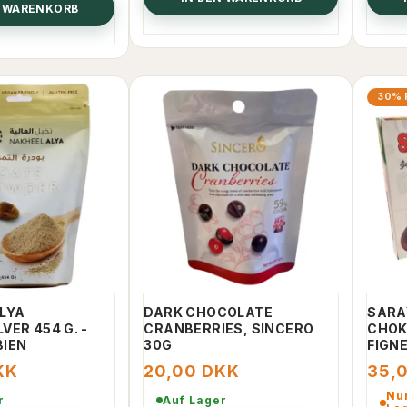
N WARENKORB
30% 
LYA
DARK CHOCOLATE
SARA
VER 454 G. -
CRANBERRIES, SINCERO
CHOK
BIEN
30G
FIGNE
KK
20,00 DKK
35,
Nur
r
Auf Lager