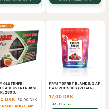
RABATT
Y GLUTENFRI
FRYSTØRRET BLANDING AF
OLADEOVERTRUKNE
BÆR POL'S 16G (VEGAN)
R, 280G.
17,00 DKK
00 DKK
50,00 DKK
Auf Lager
 Noch 1 Artikel Auf