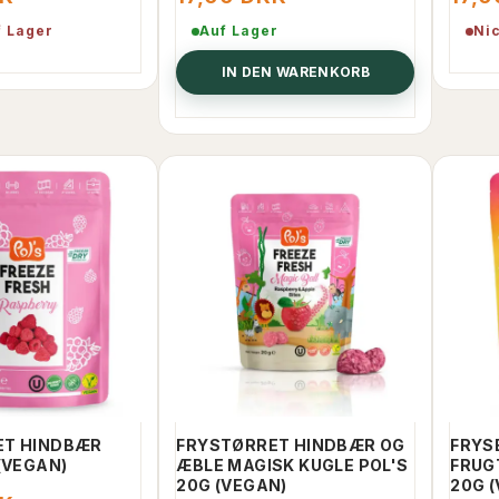
f Lager
Auf Lager
Ni
IN DEN WARENKORB
IGHT GAVEBOKS,
SARAY GLUTENFRI
CHOKOLADEOVERTRUKNE
FIGNER, 280G.
K
35,00 DKK
50,00 DKK
EN WARENKORB
IN DEN WARENKORB
ET HINDBÆR
FRYSTØRRET HINDBÆR OG
FRYS
(VEGAN)
ÆBLE MAGISK KUGLE POL'S
FRUG
20G (VEGAN)
20G 