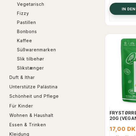
Vegetarisch
IN DE
Fizzy
Pastillen
Bonbons
Kaffee
Süßwarenmarken
Slik tilbehør
Slikstænger
Duft & Ithar
Unterstütze Palästina
Schönheit und Pflege
Für Kinder
FRYSTØRRE
Wohnen & Haushalt
20G (VEGA
Essen & Trinken
17,00 D
Kleidung