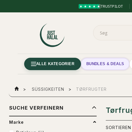
TRUSTPILOT
ALLE KATEGORIER
BUNDLES & DEALS
SÜSSIGKEITEN
TØRFRUGTER
ANZEIGENFI
SUCHE VERFEINERN
Tørfru
Marke
SORTIEREN