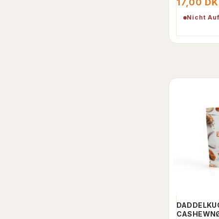
17,00 D
Nicht Au
DADDELKU
CASHEWNØ