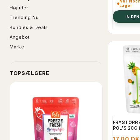
Nur Noch 
Lager
Højtider
IN DE
Trending Nu
Bundles & Deals
Angebot
Marke
TOPSÆLGERE
FRYSTØRR
POL'S 20G 
17,00 D