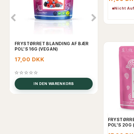
Nicht Au
FRYSTØRRET BLANDING AF BÆR
TURKISH DEL
POL'S 16G (VEGAN)
4X100G
17,00 DKK
70,00 DK
IN DEN WARENKORB
IN D
FRYSTØRR
POL'S 20G 