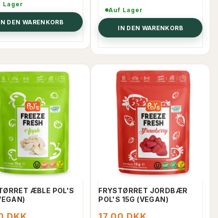
f Lager
Auf Lager
IN DEN WARENKORB
IN DEN WARENKORB
30% RABATT
50% RABATT
TØRRET ÆBLE POL'S
FRYSTØRRET JORDBÆR
VEGAN)
POL'S 15G (VEGAN)
00 DKK
17,00 DKK