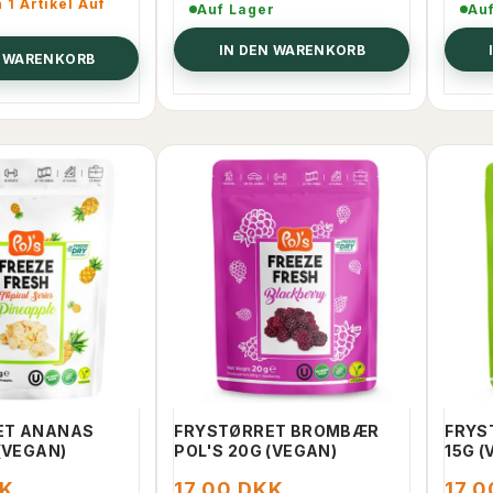
1 Artikel Auf
Auf Lager
Au
IN DEN WARENKORB
N WARENKORB
30% RABATT
ET ANANAS
FRYSTØRRET BROMBÆR
FRYS
(VEGAN)
POL'S 20G (VEGAN)
15G (
KK
17,00 DKK
17,