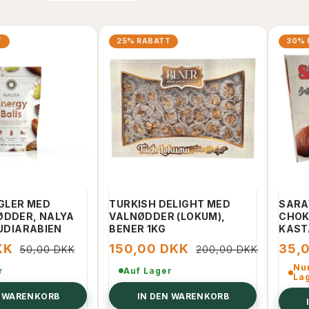
T
25% RABATT
30% 
GLER MED
TURKISH DELIGHT MED
SARA
ØDDER, NALYA
VALNØDDER (LOKUM),
CHOK
AUDIARABIEN
BENER 1KG
KAST
KK
150,00 DKK
35,
50,00 DKK
200,00 DKK
Nur
r
Auf Lager
La
N WARENKORB
IN DEN WARENKORB