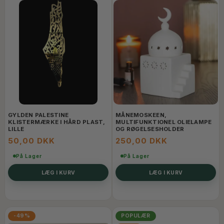
GYLDEN PALESTINE
MÅNEMOSKEEN,
KLISTERMÆRKE I HÅRD PLAST,
MULTIFUNKTIONEL OLIELAMPE
LILLE
OG RØGELSESHOLDER
50,00 DKK
250,00 DKK
På Lager
På Lager
LÆG I KURV
LÆG I KURV
-49%
POPULÆR