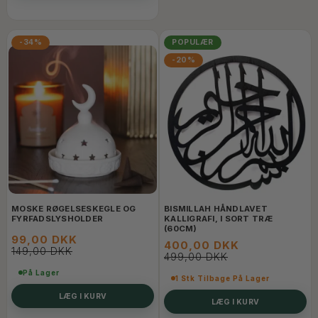
-34%
POPULÆR
-20%
MOSKE RØGELSESKEGLE OG
BISMILLAH HÅNDLAVET
FYRFADSLYSHOLDER
KALLIGRAFI, I SORT TRÆ
(60CM)
99,00 DKK
400,00 DKK
149,00 DKK
499,00 DKK
På Lager
1 Stk Tilbage På Lager
LÆG I KURV
LÆG I KURV