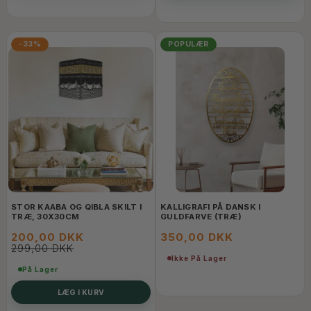
-33%
POPULÆR
STOR KAABA OG QIBLA SKILT I
KALLIGRAFI PÅ DANSK I
TRÆ, 30X30CM
GULDFARVE (TRÆ)
200,00 DKK
350,00 DKK
299,00 DKK
Ikke På Lager
På Lager
LÆG I KURV