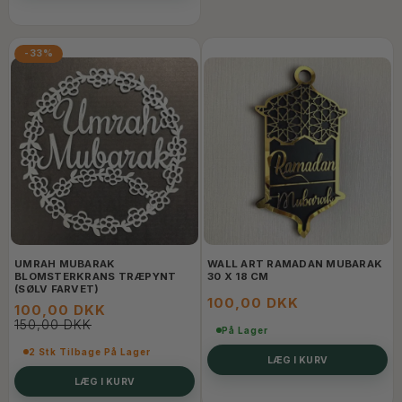
-33%
UMRAH MUBARAK
WALL ART RAMADAN MUBARAK
BLOMSTERKRANS TRÆPYNT
30 X 18 CM
(SØLV FARVET)
100,00 DKK
100,00 DKK
150,00 DKK
På Lager
2 Stk Tilbage På Lager
LÆG I KURV
LÆG I KURV