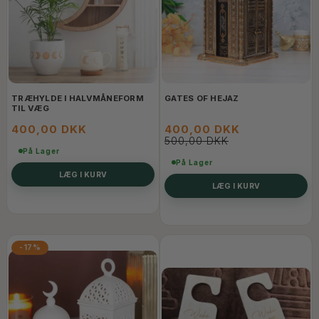
TRÆHYLDE I HALVMÅNEFORM
GATES OF HEJAZ
TIL VÆG
400,00 DKK
400,00 DKK
500,00 DKK
På Lager
På Lager
LÆG I KURV
LÆG I KURV
-17%