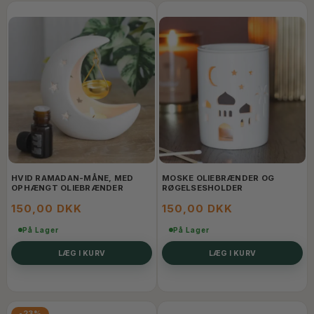
HVID RAMADAN-MÅNE, MED
MOSKE OLIEBRÆNDER OG
OPHÆNGT OLIEBRÆNDER
RØGELSESHOLDER
150,00 DKK
150,00 DKK
På Lager
På Lager
LÆG I KURV
LÆG I KURV
-23%