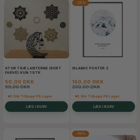
-25%
STOR TRÆ LANTERNE (SORT
ISLAMIC POSTER 2
FARVE) KUN 1 STK
50,00 DKK
150,00 DKK
99,00 DKK
200,00 DKK
3 Stk Tilbage På Lager
3 Stk Tilbage På Lager
LÆG I KURV
LÆG I KURV
-34%