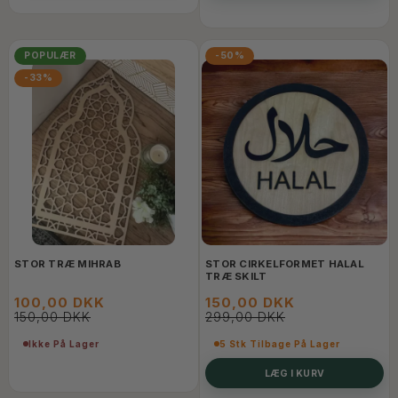
POPULÆR
-50%
-33%
STOR TRÆ MIHRAB
STOR CIRKELFORMET HALAL
TRÆ SKILT
100,00 DKK
150,00 DKK
150,00 DKK
299,00 DKK
Ikke På Lager
5 Stk Tilbage På Lager
LÆG I KURV