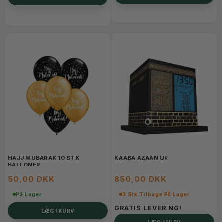
HAJJ MUBARAK 10 STK
KAABA AZAAN UR
BALLONER
50,00 DKK
850,00 DKK
På Lager
3 Stk Tilbage På Lager
GRATIS LEVERING!
LÆG I KURV
LÆG I KURV