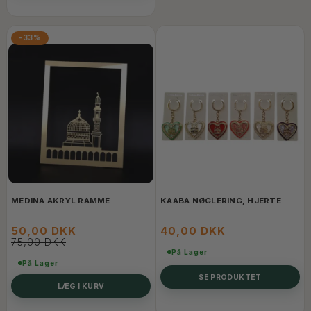
-33%
MEDINA AKRYL RAMME
KAABA NØGLERING, HJERTE
50,00 DKK
40,00 DKK
75,00 DKK
På Lager
På Lager
SE PRODUKTET
LÆG I KURV