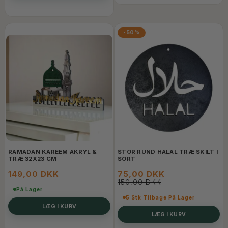
-50%
RAMADAN KAREEM AKRYL &
STOR RUND HALAL TRÆ SKILT I
TRÆ 32X23 CM
SORT
149,00 DKK
75,00 DKK
150,00 DKK
På Lager
5 Stk Tilbage På Lager
LÆG I KURV
LÆG I KURV