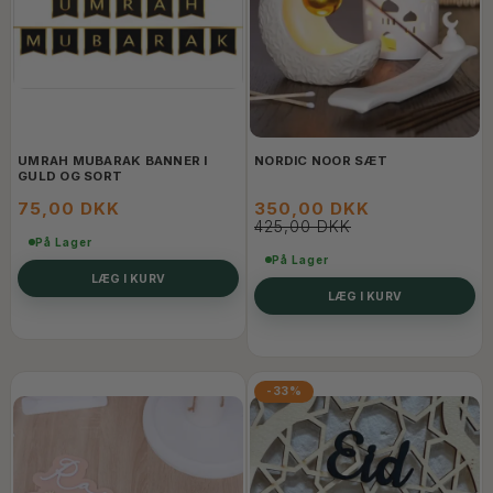
UMRAH MUBARAK BANNER I
NORDIC NOOR SÆT
GULD OG SORT
75,00 DKK
350,00 DKK
425,00 DKK
På Lager
På Lager
LÆG I KURV
LÆG I KURV
-33%