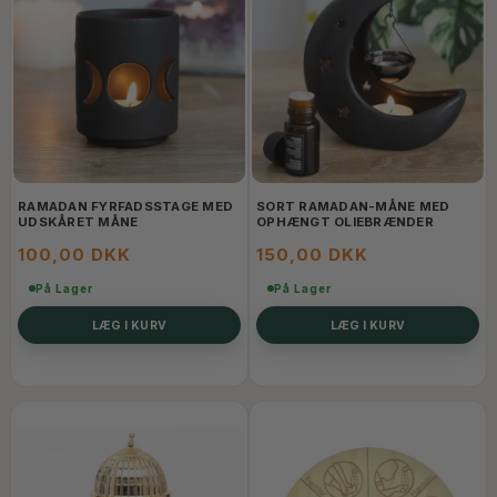
RAMADAN FYRFADSSTAGE MED
SORT RAMADAN-MÅNE MED
UDSKÅRET MÅNE
OPHÆNGT OLIEBRÆNDER
100,00 DKK
150,00 DKK
På Lager
På Lager
LÆG I KURV
LÆG I KURV