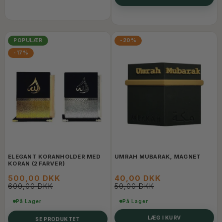
POPULÆR
-20%
-17%
ELEGANT KORANHOLDER MED
UMRAH MUBARAK, MAGNET
KORAN (2 FARVER)
500,00 DKK
40,00 DKK
600,00 DKK
50,00 DKK
På Lager
På Lager
LÆG I KURV
SE PRODUKTET