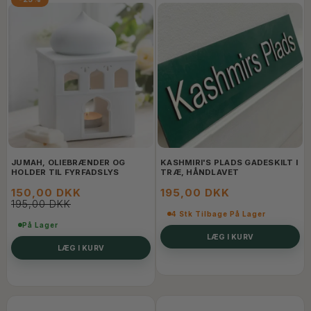
JUMAH, OLIEBRÆNDER OG
KASHMIRI'S PLADS GADESKILT I
HOLDER TIL FYRFADSLYS
TRÆ, HÅNDLAVET
150,00 DKK
195,00 DKK
195,00 DKK
4 Stk Tilbage På Lager
På Lager
LÆG I KURV
LÆG I KURV