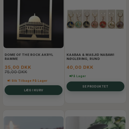
DOME OF THE ROCK AKRYL
KAABAA & MASJID NABAWI
RAMME
NØGLERING, RUND
35,00 DKK
40,00 DKK
75,00 DKK
På Lager
1 Stk Tilbage På Lager
SE PRODUKTET
LÆG I KURV