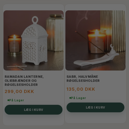
RAMADAN LANTERNE,
SABR, HALVMÅNE
OLIEBRÆNDER OG
RØGELSESHOLDER
RØGELSESHOLDER
135,00 DKK
299,00 DKK
På Lager
På Lager
LÆG I KURV
LÆG I KURV