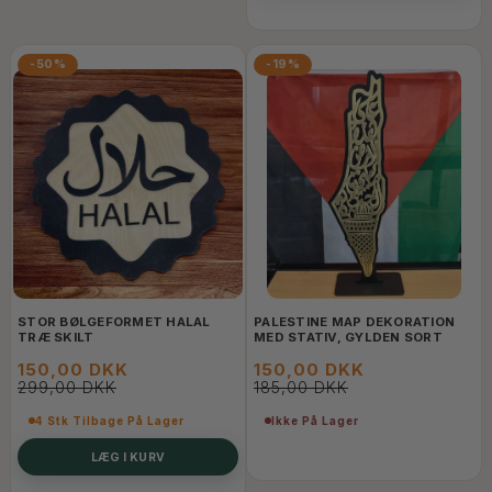
-50%
-19%
STOR BØLGEFORMET HALAL
PALESTINE MAP DEKORATION
TRÆ SKILT
MED STATIV, GYLDEN SORT
150,00 DKK
150,00 DKK
299,00 DKK
185,00 DKK
4 Stk Tilbage På Lager
Ikke På Lager
LÆG I KURV