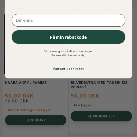
-33%
Email
Få min rabatkode
Vi passer godt på dine oplysninger.
Du kan altid framelde dig.
Fortsæt uden rabat
KAABA AKRYL RAMME
BILVEDHÆNG MED TASBIH (33
PERLER)
50,00 DKK
50,00 DKK
75,00 DKK
På Lager
3 Stk Tilbage På Lager
SE PRODUKTET
LÆG I KURV