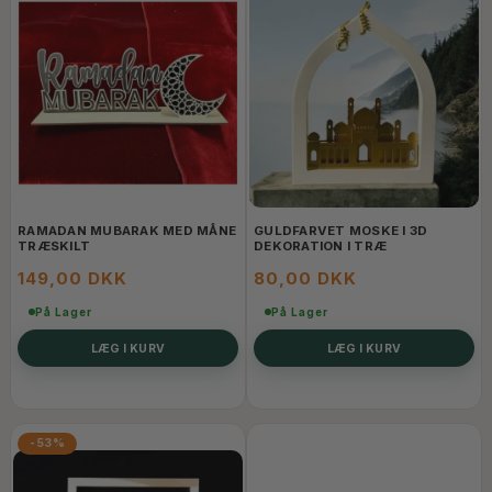
RAMADAN MUBARAK MED MÅNE
GULDFARVET MOSKE I 3D
TRÆSKILT
DEKORATION I TRÆ
149,00 DKK
80,00 DKK
På Lager
På Lager
LÆG I KURV
LÆG I KURV
-53%