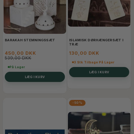
BARAKAH STEMNINGSSÆT
ISLAMISK DØRHÆNGERSÆT I
TRÆ
450,00 DKK
130,00 DKK
539,00 DKK
3 Stk Tilbage På Lager
På Lager
LÆG I KURV
LÆG I KURV
-50%