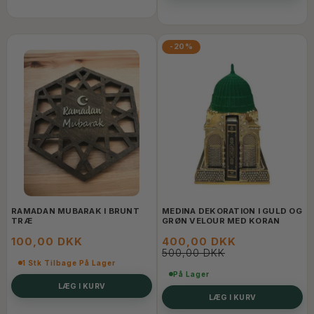
-20%
RAMADAN MUBARAK I BRUNT
MEDINA DEKORATION I GULD OG
TRÆ
GRØN VELOUR MED KORAN
100,00 DKK
400,00 DKK
500,00 DKK
1 Stk Tilbage På Lager
På Lager
LÆG I KURV
LÆG I KURV