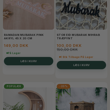
RAMADAN MUBARAK PINK
STOR EID MUBARAK MIHRAB
AKRYL 45 X 20 CM
TRÆPYNT
149,00 DKK
100,00 DKK
150,00 DKK
På Lager
1 Stk Tilbage På Lager
LÆG I KURV
LÆG I KURV
POPULÆR
-20%