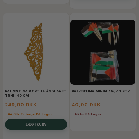
PALÆSTINA KORT I HÅNDLAVET
PALÆSTINA MINIFLAG, 40 STK
TRÆ, 40 CM
249,00 DKK
40,00 DKK
4 Stk Tilbage På Lager
Ikke På Lager
LÆG I KURV