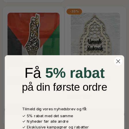
-33%
Få
5% rabat
PALESTINE MAP DEKORATION
STOR UMRAH MUBARAK
MED STATIV, GYLDEN HVID
MIHRAB TRÆPYNT
på din første ordre
185,00 DKK
100,00 DKK
150,00 DKK
På Lager
På Lager
Tilmeld dig vores nyhedsbrev og få:
LÆG I KURV
LÆG I KURV
✓ 5% rabat med det samme
✓ Nyheder før alle andre
✓ Eksklusive kampagner og rabatter