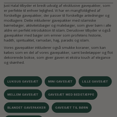
Just Halal tilbyder et bredt udvalg af eksklusive gavepakker, som
er perfekte til enhver lejlighed. Vi har en mangfoldighed af
forskellige gavepakker, der passer til forskellige anledninger og
modtagere. Dette inkluderer gavepakker med islamiske
børnebøger, aktivitetsbøger og malebøger, som giver børn i alle
aldre en perfekt introduktion til islam. Derudover tilbyder vi også
gavepakker med bøger om emner som profetens historie,
hadith, spiritualitet, ramadan, hajj, paradis og islam.
Vores gavepakker inkluderer også smukke koraner, som kan
købes som en del af vores gavepakker, samt bedetæpper og flot
dekorerede bokse, som giver gaven et ekstra touch af elegance
og skønhed.
LUKSUS GAVESÆT
MINI GAVESÆT
LILLE GAVESÆT
MELLEM GAVESÆT
GAVESÆT MED BEDETÆPPE
BLANDET GAVEPAKKER
GAVESÆT TIL BØRN