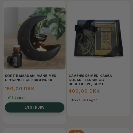
SORT RAMADAN-MÅNE MED
GAVEÆSKE MED KAABA-
OPHÆNGT OLIEBRÆNDER
KORAN, TASBIH OG
BEDETÆPPE, SORT
150,00 DKK
400,00 DKK
På Lager
Ikke På Lager
LÆG I KURV