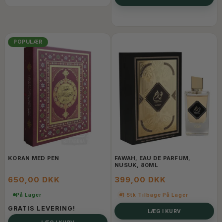
POPULÆR
KORAN MED PEN
FAWAH, EAU DE PARFUM,
NUSUK, 80ML
650,00 DKK
399,00 DKK
På Lager
1 Stk Tilbage På Lager
GRATIS LEVERING!
LÆG I KURV