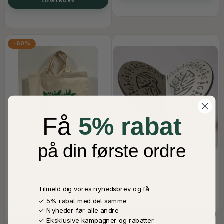
LÆG I KURV
-60%
Få
5% rabat
på din første ordre
MY DEEN IS GREEN STOFPOSE
KORANHOLDER I SORT TRÆ,
SØLV
50,00 DKK
200,00 DKK
Tilmeld dig vores nyhedsbrev og få:
125,00 DKK
På Lager
✓ 5% rabat med det samme
På Lager
✓ Nyheder før alle andre
LÆG I KURV
✓ Eksklusive kampagner og rabatter
LÆG I KURV