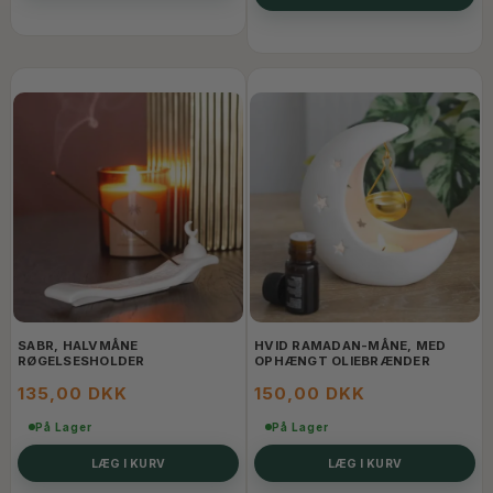
SABR, HALVMÅNE
HVID RAMADAN-MÅNE, MED
RØGELSESHOLDER
OPHÆNGT OLIEBRÆNDER
135,00 DKK
150,00 DKK
På Lager
På Lager
LÆG I KURV
LÆG I KURV