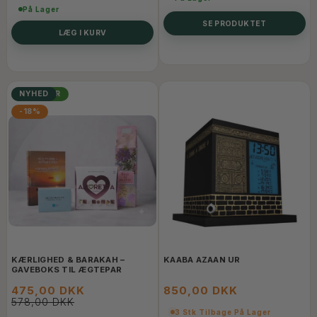
På Lager
SE PRODUKTET
LÆG I KURV
POPULÆR
NYHED
-18%
KÆRLIGHED & BARAKAH –
KAABA AZAAN UR
GAVEBOKS TIL ÆGTEPAR
475,00 DKK
850,00 DKK
578,00 DKK
3 Stk Tilbage På Lager