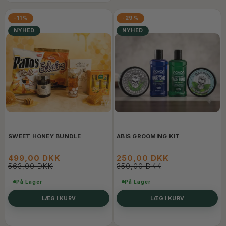
-11%
-29%
NYHED
NYHED
SWEET HONEY BUNDLE
ABIS GROOMING KIT
499,00 DKK
250,00 DKK
563,00 DKK
350,00 DKK
På Lager
På Lager
LÆG I KURV
LÆG I KURV