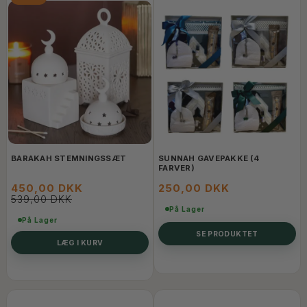
BARAKAH STEMNINGSSÆT
SUNNAH GAVEPAKKE (4
FARVER)
450,00 DKK
250,00 DKK
539,00 DKK
På Lager
På Lager
SE PRODUKTET
LÆG I KURV