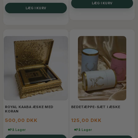
LÆG I KURV
LÆG I KURV
ROYAL KAABA ÆSKE MED
BEDETÆPPE-SÆT I ÆSKE
KORAN
500,00 DKK
125,00 DKK
På Lager
På Lager