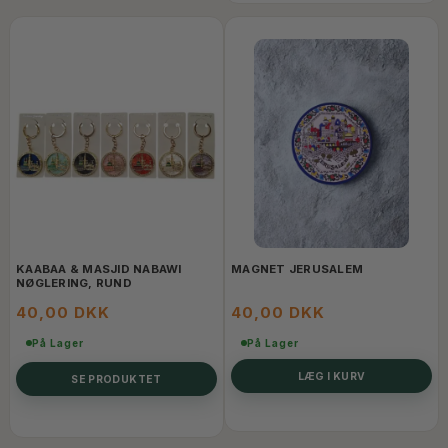
KAABAA & MASJID NABAWI
MAGNET JERUSALEM
NØGLERING, RUND
40,00 DKK
40,00 DKK
På Lager
På Lager
LÆG I KURV
SE PRODUKTET