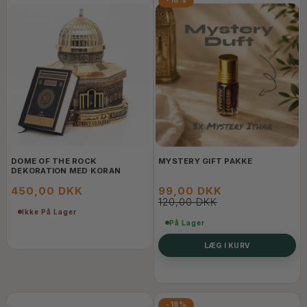
-18%
DOME OF THE ROCK
MYSTERY GIFT PAKKE
DEKORATION MED KORAN
450,00 DKK
99,00 DKK
120,00 DKK
Ikke På Lager
På Lager
LÆG I KURV
-18%