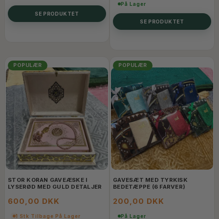
På Lager
SE PRODUKTET
SE PRODUKTET
POPULÆR
POPULÆR
STOR KORAN GAVEÆSKE I
GAVESÆT MED TYRKISK
LYSERØD MED GULD DETALJER
BEDETÆPPE (6 FARVER)
600,00 DKK
200,00 DKK
1 Stk Tilbage På Lager
På Lager