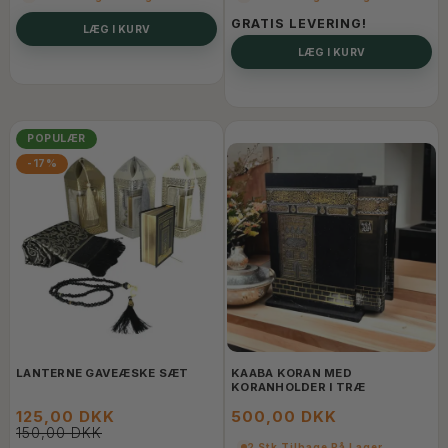
GRATIS LEVERING!
LÆG I KURV
LÆG I KURV
POPULÆR
-17%
LANTERNE GAVEÆSKE SÆT
KAABA KORAN MED
KORANHOLDER I TRÆ
125,00 DKK
500,00 DKK
150,00 DKK
2 Stk Tilbage På Lager