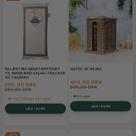
PALÆSTINA BEDETÆPPESÆT
GATES OF HEJAZ
TIL BØRN MED SALAH-TRACKER
OG TASBEEH
400,00 DKK
200,00 DKK
500,00 DKK
250,00 DKK
På Lager
5 Stk Tilbage På Lager
LÆG I KURV
LÆG I KURV
-17%