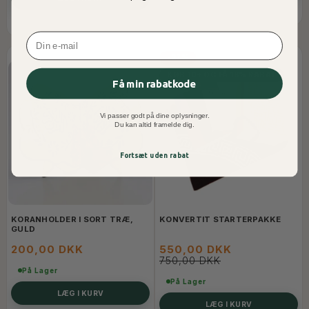
Email
-27%
KØB 10+ OG FÅ 18% RABAT
Få min rabatkode
Vi passer godt på dine oplysninger.
Du kan altid framelde dig.
Fortsæt uden rabat
KORANHOLDER I SORT TRÆ,
KONVERTIT STARTERPAKKE
GULD
200,00 DKK
550,00 DKK
750,00 DKK
På Lager
På Lager
LÆG I KURV
LÆG I KURV