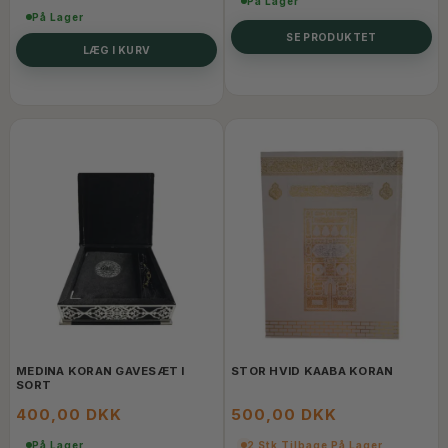
På Lager
På Lager
SE PRODUKTET
LÆG I KURV
MEDINA KORAN GAVESÆT I
STOR HVID KAABA KORAN
SORT
400,00 DKK
500,00 DKK
På Lager
2 Stk Tilbage På Lager