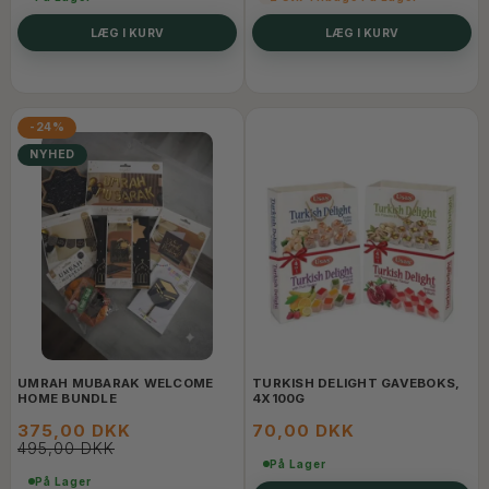
LÆG I KURV
LÆG I KURV
-24%
NYHED
UMRAH MUBARAK WELCOME
TURKISH DELIGHT GAVEBOKS,
HOME BUNDLE
4X100G
375,00 DKK
70,00 DKK
495,00 DKK
På Lager
På Lager