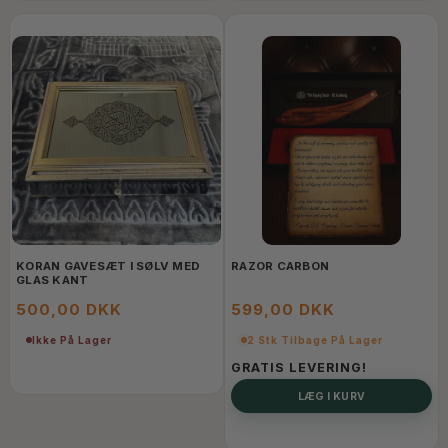
KORAN GAVESÆT I SØLV MED
RAZOR CARBON
GLAS KANT
500,00 DKK
599,00 DKK
Ikke På Lager
2 Stk Tilbage På Lager
GRATIS LEVERING!
LÆG I KURV