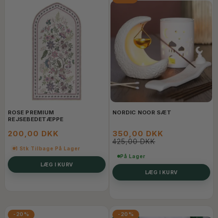
ROSE PREMIUM
NORDIC NOOR SÆT
REJSEBEDETÆPPE
200,00 DKK
350,00 DKK
425,00 DKK
1 Stk Tilbage På Lager
På Lager
LÆG I KURV
LÆG I KURV
-20%
-20%