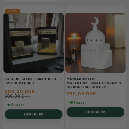
-40%
LUKSUS KAABA KORANHOLDER
MÅNEMOSKEEN,
I VELOUR I GULD
MULTIFUNKTIONEL OLIELAMPE
OG RØGELSESHOLDER
300,00 DKK
250,00 DKK
500,00 DKK
På Lager
På Lager
LÆG I KURV
LÆG I KURV