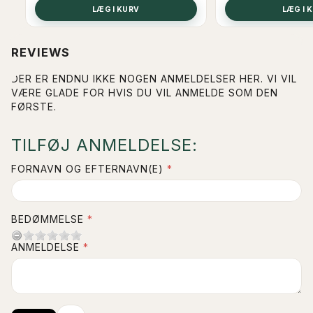
LÆG I KURV
LÆG I 
REVIEWS
DER ER ENDNU IKKE NOGEN ANMELDELSER HER. VI VIL
VÆRE GLADE FOR HVIS DU VIL ANMELDE SOM DEN
FØRSTE.
TILFØJ ANMELDELSE:
FORNAVN OG EFTERNAVN(E)
BEDØMMELSE
ANMELDELSE