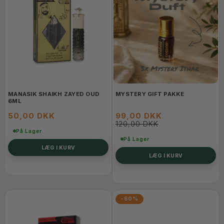
MANASIK SHAIKH ZAYED OUD
MYSTERY GIFT PAKKE
6ML
50,00 DKK
99,00 DKK
120,00 DKK
På Lager
På Lager
LÆG I KURV
LÆG I KURV
-60%