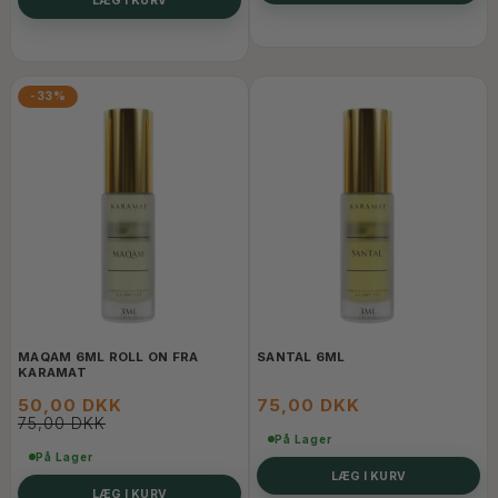
-33%
MAQAM 6ML ROLL ON FRA
SANTAL 6ML
KARAMAT
50,00 DKK
75,00 DKK
75,00 DKK
På Lager
På Lager
LÆG I KURV
LÆG I KURV