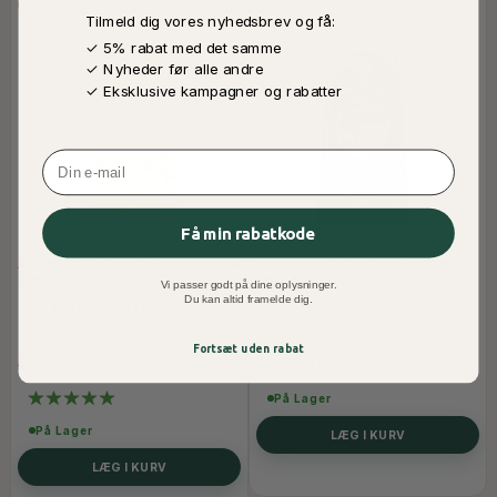
-50%
-50%
Tilmeld dig vores nyhedsbrev og få:
✓ 5% rabat med det samme
✓ Nyheder før alle andre
✓ Eksklusive kampagner og rabatter
Email
Få min rabatkode
AHLAN ATTAR AL DEHN ROLL ON
AHLAN MUSK AL KAABA ROLL
8 ML
ON 8 ML
Vi passer godt på dine oplysninger.
Du kan altid framelde dig.
MILD ALKOHOLFRI ROLL ON
8 ML ALKOHOLFRI MUSK
DER HOLDER I MANGE TIMER
MED IKONISK DUFT
25,00 DKK
25,00 DKK
Fortsæt uden rabat
50,00 DKK
50,00 DKK
På Lager
På Lager
LÆG I KURV
LÆG I KURV