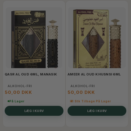
QASR AL OUD 6ML, MANASIK
AMEER AL OUD KHUSNSI 6ML
ALKOHOL-FRI
ALKOHOL-FRI
50,00 DKK
50,00 DKK
På Lager
1 Stk Tilbage På Lager
LÆG I KURV
LÆG I KURV