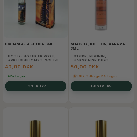
DIRHAM AF AL-HUDA 6ML
SHAIKHA, ROLL ON, KARAMAT,
3ML
NOTER: NOTER ER ROSE,
STÆRK, FEMININ,
APPELSINBLOMST, SOLBÆR
HARMONISK DUFT
OG PÆRE; HJERTENOTER ER
40,00 DKK
50,00 DKK
PRALINE, IRIS OG JASMIN;
BASENOTER ER PATCHOULI,
VANILJE OG TONKABØNNE.
På Lager
3 Stk Tilbage På Lager
KØN: TIL MÆND
SPECIALITET: ALKOHOLFRI
LÆG I KURV
LÆG I KURV