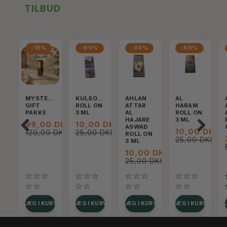
TILBUD
-18%
-60%
-60%
-60%
MYSTERY
KULSOOM
AHLAN
AL
GIFT
ROLL ON
ATTAR
HARAM
PAKKE
3 ML
AL
ROLL ON
HAJARE
3 ML
99,00 DKK
10,00 DKK
ASWAD
10,00 DKK
120,00 DKK
25,00 DKK
ROLL ON
25,00 DKK
3 ML
10,00 DKK
25,00 DKK
LÆG I KURV
LÆG I KURV
LÆG I KURV
LÆG I KURV
L