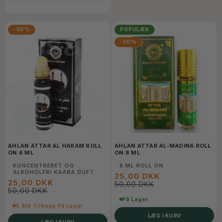
-50%
POPULÆR
-50%
AHLAN ATTAR AL HARAM ROLL
AHLAN ATTAR AL-MADINA ROLL
ON 6 ML
ON 8 ML
KONCENTRERET OG
8 ML ROLL ON
ALKOHOLFRI KAABA DUFT
25,00 DKK
25,00 DKK
50,00 DKK
50,00 DKK
På Lager
5 Stk Tilbage På Lager
LÆG I KURV
LÆG I KURV