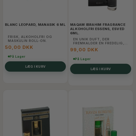
BLANC LEOPARD, MANASIK 6 ML
MAQAM IBRAHIM FRAGRANCE
ALKOHOLFRI ESSENS, ESVED
6ML.
FRISK, ALKOHOLFRI OG
EN UNIK DUFT, DER
MASKULIN ROLL-ON.
FREMKALDER EN FREDELIG,
50,00 DKK
SPIRITUEL ATMOSFÆRE
99,00 DKK
På Lager
På Lager
LÆG I KURV
LÆG I KURV