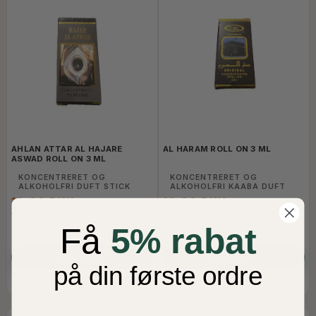
AHLAN ATTAR AL HAJARE
AL HARAM ROLL ON 3 ML
ASWAD ROLL ON 3 ML
KONCENTRERET OG
KONCENTRERET OG
ALKOHOLFRI DUFT STICK
ALKOHOLFRI KAABA DUFT
10,00 DKK
10,00 DKK
25,00 DKK
25,00 DKK
Få
5% rabat
På Lager
På Lager
LÆG I KURV
LÆG I KURV
på din første ordre