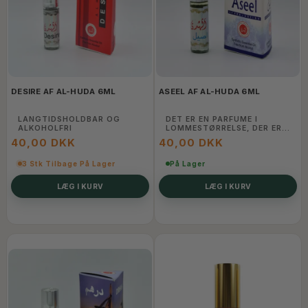
DESIRE AF AL-HUDA 6ML
ASEEL AF AL-HUDA 6ML
LANGTIDSHOLDBAR OG
DET ER EN PARFUME I
ALKOHOLFRI
LOMMESTØRRELSE, DER ER
NEM AT HAVE MED OVERALT
40,00 DKK
40,00 DKK
UDEN TØVEN. 24 HOUR
VARIGHED. ALKOHOLFRI
3 Stk Tilbage På Lager
På Lager
LÆG I KURV
LÆG I KURV