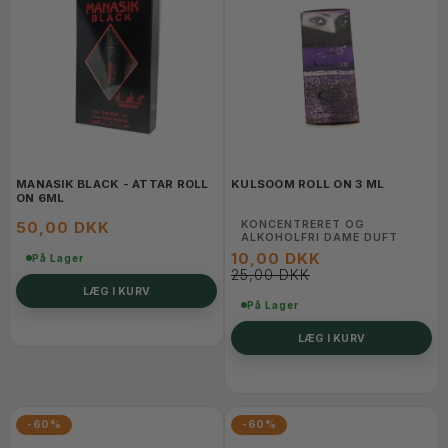
MANASIK BLACK - ATTAR ROLL
KULSOOM ROLL ON 3 ML
ON 6ML
50,00 DKK
KONCENTRERET OG
ALKOHOLFRI DAME DUFT
10,00 DKK
På Lager
25,00 DKK
LÆG I KURV
På Lager
LÆG I KURV
-60%
-60%