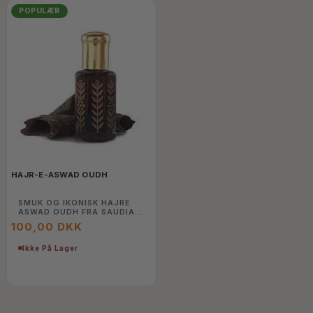
POPULÆR
HAJR-E-ASWAD OUDH
SMUK OG IKONISK HAJRE
ASWAD OUDH FRA SAUDIA
ARABIEN 5 ML
100,00 DKK
Ikke På Lager