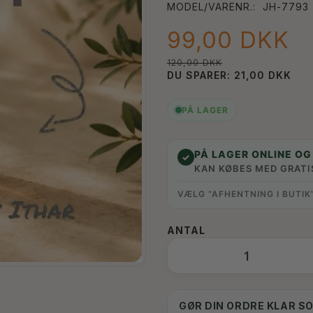
MODEL/VARENR.:
JH-7793
99,00 DKK
120,00 DKK
DU SPARER:
21,00 DKK
PÅ LAGER
PÅ LAGER ONLINE OG 
✓
KAN KØBES MED GRATI
VÆLG “AFHENTNING I BUTIK
ANTAL
GØR DIN ORDRE KLAR S