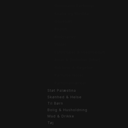
Gourmand Parfumer
Kaaba og Medina
Gavesæt
Bilduft
Bodyspray
Vinter
Luftfrisker & Hjemmeduft
Attar & Duftolier (Ithar)
Bakhoor & Røgelse
Parfume Noter
Parfumemærker
Støt Palæstina
Skønhed & Helse
Til Børn
Bolig & Husholdning
Mad & Drikke
Tøj