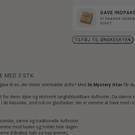
GAVE INDPAK
VI PAKKER VAREN
GIVET.
TILFØJ TIL ØNSKESKYEN
E MED 3 STK.
 gave til en, der elsker orientalske dufte? Med
3x Mystery Ittar
får du
 kendt for deres dybe og ekstremt langtidsholdbare duftnoter. Da oliern
 i de klassiske, små roll-on glasflasker, der er nemme at have med i 
otiske, varme og traditionelle duftnoter.
nsomme mod huden og holder hele dagen.
rne (håndled, hals og bag ørerne).