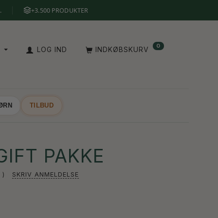
.
+3.500 PRODUKTER
0
A
LOG IND
INDKØBSKURV
BØRN
TILBUD
GIFT PAKKE
SKRIV ANMELDELSE