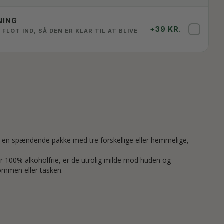
NING
+39 KR.
✓
 FLOT IND, SÅ DEN ER KLAR TIL AT BLIVE
 en spændende pakke med tre forskellige eller hemmelige,
e er 100% alkoholfrie, er de utrolig milde mod huden og
lommen eller tasken.