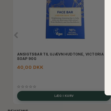
ANSIGTSBAR TIL UJÆVN HUDTONE, VICTORIA
SOAP 90G
40,00 DKK
SE PRODUKTET
LÆG I KURV