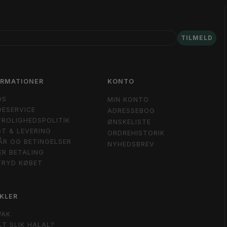
TILMELD
ORMATIONER
KONTO
OS
MIN KONTO
ESERVICE
ADRESSEBOG
ROLIGHEDSPOLITIK
ØNSKELISTE
T & LEVERING
ORDREHISTORIK
ÅR OG BETINGELSER
NYHEDSBREV
ER BETALING
TRYD KØBET
KLER
WAK
LT SLIK HALAL?