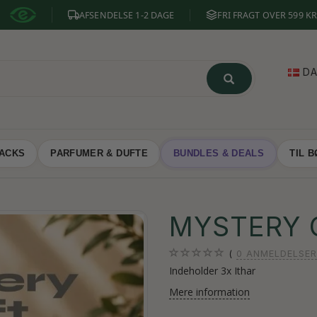
AFSENDELSE 1-2 DAGE
FRI FRAGT OVER 599 KR
D
NACKS
PARFUMER & DUFTE
BUNDLES & DEALS
TIL 
MYSTERY 
0
ANMELDELSER
Indeholder 3x Ithar
Mere information