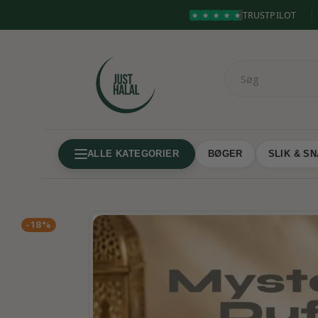
TRUSTPILOT
ALLE KATEGORIER
BØGER
SLIK & S
-18%