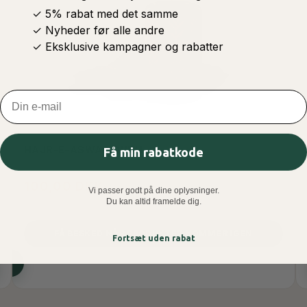
✓ 5% rabat med det samme
✓ Nyheder før alle andre
✓ Eksklusive kampagner og rabatter
Email
HAJR-E-ASWAD OUDH
Få min rabatkode
100,00 DKK
Vi passer godt på dine oplysninger.
Du kan altid framelde dig.
FÅ BESKED NÅR PRODUKTET KOMMER IGEN
Fortsæt uden rabat