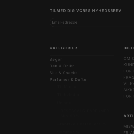
TILMED DIG VORES NYHEDSBREV
EMAIL-
ADRESSE
KATEGORIER
INF
OM 
Bøger
KUND
Bøn & Dhikr
FORT
Slik & Snacks
FRAG
Parfumer & Dufte
VILK
Til Mænd
SIKK
Til Kvinder
FOR
Unisex
- RESTSSALG PARFUMER
ARTI
- MIN 50% -
Arabiske Bestsellers %
MIS
Sommer %
ER A