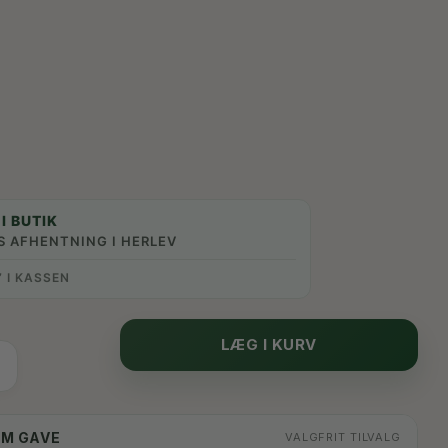
I BUTIK
S AFHENTNING I HERLEV
” I KASSEN
LÆG I KURV
OM GAVE
VALGFRIT TILVALG