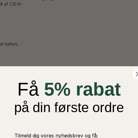
i af 120 kr
er behov.
TE PRODUKTER
Få
5% rabat
på din første ordre
POPULÆR
Tilmeld dig vores nyhedsbrev og få: