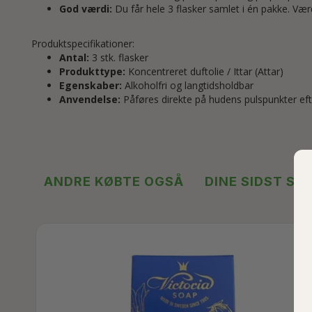
God værdi:
Du får hele 3 flasker samlet i én pakke. Værd
Produktspecifikationer:
Antal:
3 stk. flasker
Produkttype:
Koncentreret duftolie / Ittar (Attar)
Egenskaber:
Alkoholfri og langtidsholdbar
Anvendelse:
Påføres direkte på hudens pulspunkter eft
ANDRE KØBTE OGSÅ
DINE SIDST SE