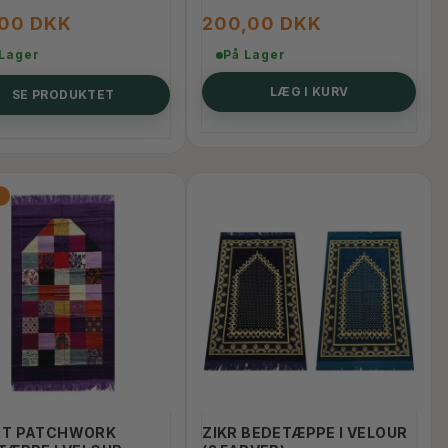
,00 DKK
200,00 DKK
 Lager
På Lager
LÆG I KURV
SE PRODUKTET
T PATCHWORK
ZIKR BEDETÆPPE I VELOUR