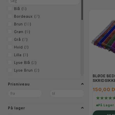
Blå
(
5
)
Bordeaux
(
7
)
Brun
(
10
)
Grøn
(
9
)
Grå
(
7
)
Hvid
(
1
)
Lilla
(
3
)
Lyse Blå
(
2
)
Lyse Brun
(
2
)
BLØDE BE
Lyse Grøn
(
1
)
SKRIDSIKK
Prisniveau
Lyserød
(
3
)
150,00 
Mørke Blå
(
4
)
Mørke Grøn
(
2
)
På Lager
På lager
Rød
(
11
)