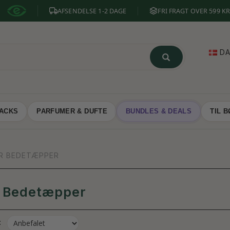
AFSENDELSE 1-2 DAGE
FRI FRAGT OVER 599 KR
D
NACKS
PARFUMER & DUFTE
BUNDLES & DEALS
TIL 
R BEDETÆPPER
r Bedetæpper
: