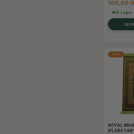
100,00 
På Lager
SE 
-33%
ROYAL MIH
(FLERE FAR