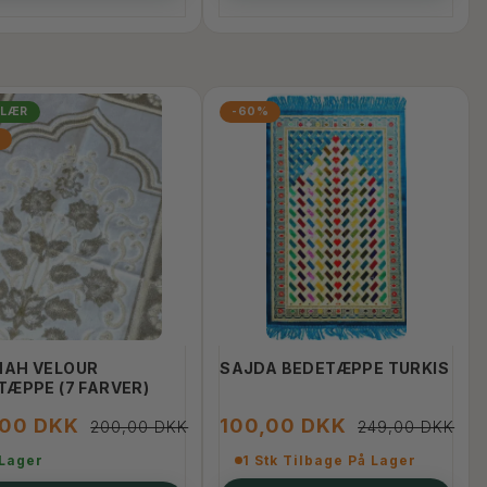
ULÆR
-60%
%
AH VELOUR
SAJDA BEDETÆPPE TURKIS
TÆPPE (7 FARVER)
,00 DKK
100,00 DKK
200,00 DKK
249,00 DKK
 Lager
1 Stk Tilbage På Lager