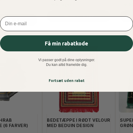
På Lager
På
SE PRODUKTET
Email
PRODUKTET
Få min rabatkode
OUR BEDETÆPPE (7
SULTAN BLØDE BEDETÆPPER
Vi passer godt på dine oplysninger.
KK
150,00 DKK
200,00 DKK
Du kan altid framelde dig.
Fortsæt uden rabat
SE PRODUKTET
SE PRODUKTET
IHRAB
BEDETÆPPE I RØDT VELOUR
SUPE
 (6 FARVER)
MED BEDUIN DESIGN
GRØ