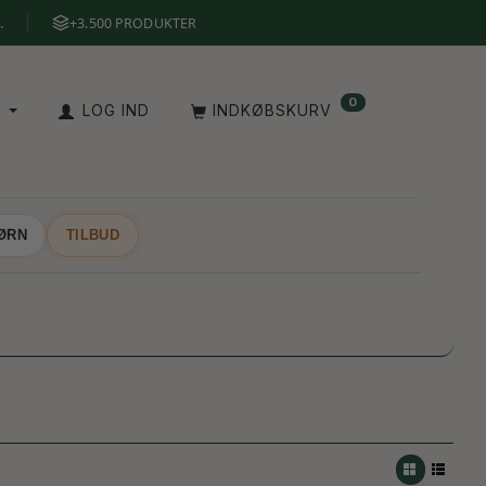
.
+3.500 PRODUKTER
0
A
LOG IND
INDKØBSKURV
BØRN
TILBUD