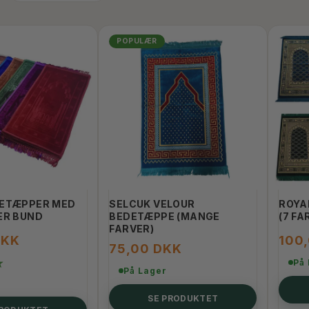
POPULÆR
DETÆPPER MED
SELCUK VELOUR
ROYA
ER BUND
BEDETÆPPE (MANGE
(7 FA
FARVER)
DKK
100
75,00 DKK
På
På Lager
SE PRODUKTET