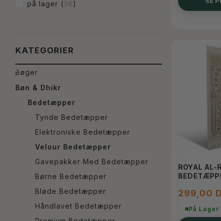
SE 
Sort
(
6
)
på lager
(
36
)
Turkis
(
8
)
Creme Hvid
(
1
)
Brun Glimmer
(
1
)
KATEGORIER
Sort Sølv glimmer
(
1
)
Bøger
Grøn Glimmer
(
1
)
Bøn & Dhikr
Turkis Grøn
(
1
)
Bedetæpper
Valnød Brun
(
2
)
Tynde Bedetæpper
Mørke Blå
(
1
)
Elektroniske Bedetæpper
Brun og Gyldent
(
1
)
Velour Bedetæpper
Mørke Grå
(
1
)
Gavepakker Med Bedetæpper
Hvid Glimmer
(
1
)
ROYAL AL
BEDETÆPP
Børne Bedetæpper
Honning Brun
(
1
)
Bløde Bedetæpper
299,00 
Sølv og Brun
(
1
)
Håndlavet Bedetæpper
På Lager
Beige
(
2
)
Premium Bedetæpper