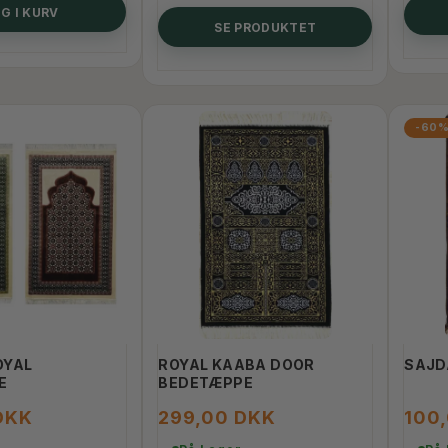
G I KURV
SE PRODUKTET
-60
OYAL
ROYAL KAABA DOOR
SAJD
E
BEDETÆPPE
DKK
299,00 DKK
100