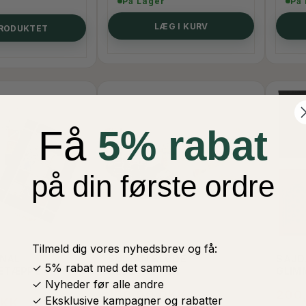
På Lager
På
LÆG I KURV
PRODUKTET
Få
5% rabat
på din første ordre
Tilmeld dig vores nyhedsbrev og få:
INAL
SULTAN BLØDE
SAJD
✓ 5% rabat med det samme
ETÆPPE -
BEDETÆPPER
GLIM
✓ Nyheder før alle andre
150,00 DKK
200
✓ Eksklusive kampagner og rabatter
DKK