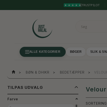
TRUSTPILOT
ALLE KATEGORIER
BØGER
SLIK & S
BØN & DHIKR
BEDETÆPPER
VELOU
SKIFTE
TILPAS UDVALG
Velou
FILTER
Farve
SORTERING