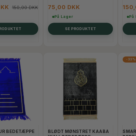
DKK
75,00 DKK
150
150,00 DKK
På Lager
På
PRODUKTET
SE PRODUKTET
-33%
UR BEDETÆPPE
BLØDT MØNSTRET KAABA
SMAR