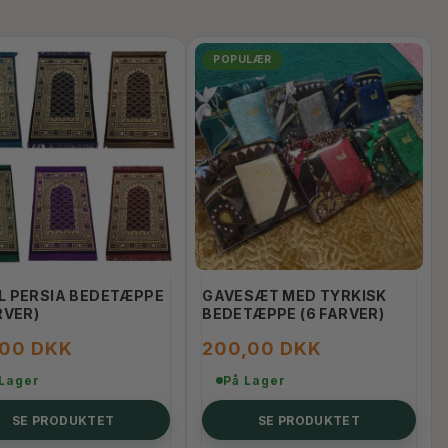
POPULÆR
L PERSIA BEDETÆPPE
GAVESÆT MED TYRKISK
RVER)
BEDETÆPPE (6 FARVER)
,00 DKK
200,00 DKK
 Lager
På Lager
SE PRODUKTET
SE PRODUKTET