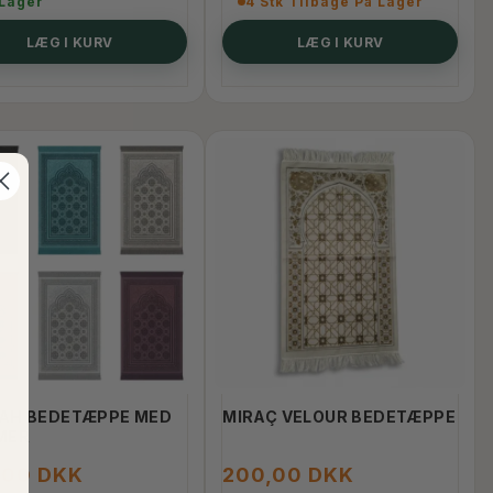
 Lager
4 Stk Tilbage På Lager
LÆG I KURV
LÆG I KURV
-50%
AH BEDETÆPPE MED
MIRAÇ VELOUR BEDETÆPPE
MER
,00 DKK
200,00 DKK