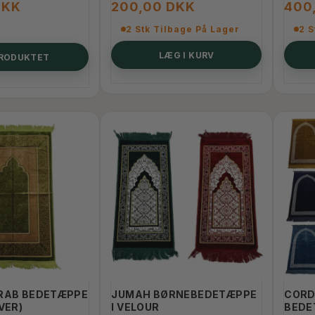
DKK
200,00 DKK
400
2 Stk Tilbage På Lager
2 S
LÆG I KURV
PRODUKTET
RAB BEDETÆPPE
JUMAH BØRNEBEDETÆPPE
CORD
VER)
I VELOUR
BEDE