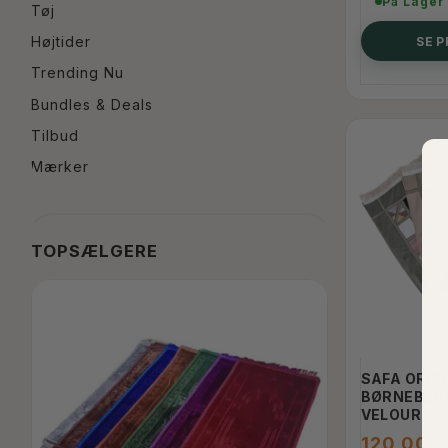
På Lager
Tøj
Højtider
SE 
Trending Nu
Bundles & Deals
Tilbud
Mærker
TOPSÆLGERE
POPULÆR
-50%
SAFA ORIG
BØRNEBED
VELOUR
120,00 