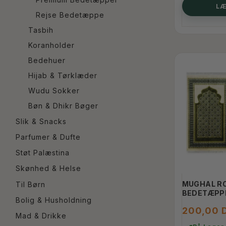
Antracitgrå
(
1
)
LÆ
Rejse Bedetæppe
Mørk Taupe
(
2
)
Tasbih
Emerald Green
(
1
)
Koranholder
Blå og Orange
(
1
)
Bedehuer
Hijab & Tørklæder
Wudu Sokker
Bøn & Dhikr Bøger
Slik & Snacks
Parfumer & Dufte
Støt Palæstina
Skønhed & Helse
MUGHAL R
Til Børn
BEDETÆPP
Bolig & Husholdning
200,00 
Mad & Drikke