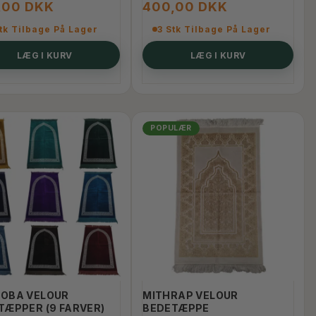
,00 DKK
400,00 DKK
tk Tilbage På Lager
3 Stk Tilbage På Lager
LÆG I KURV
LÆG I KURV
POPULÆR
OBA VELOUR
MITHRAP VELOUR
TÆPPER (9 FARVER)
BEDETÆPPE