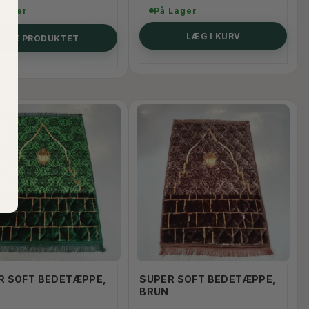
 Lager
På Lager
LÆG I KURV
SE PRODUKTET
PLAIN VELOUR BEDETÆPPER
SAJDAH BED
GLIMMER
100,00 DKK
200,00 DK
200,00 DKK
SE PRODUKTET
R SOFT BEDETÆPPE,
SUPER SOFT BEDETÆPPE,
N
BRUN