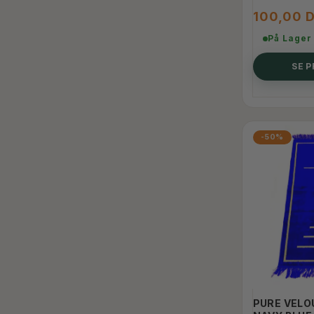
100,00 
På Lager
SE 
-50%
PURE VELO