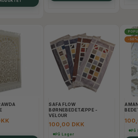
PRODUKTET
POP
-50
-RAWDA
SAFA FLOW
AMAN
E
BØRNEBEDETÆPPE -
BEDE
VELOUR
DKK
100
100,00 DKK
På
På Lager