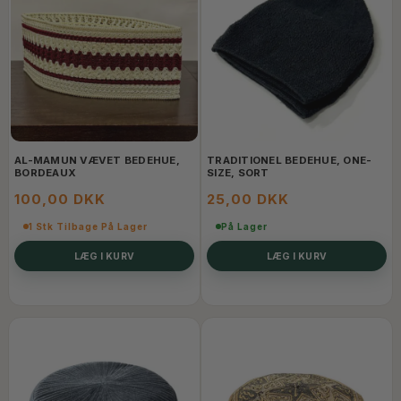
AL-MAMUN VÆVET BEDEHUE,
TRADITIONEL BEDEHUE, ONE-
BORDEAUX
SIZE, SORT
100,00 DKK
25,00 DKK
1 Stk Tilbage På Lager
På Lager
LÆG I KURV
LÆG I KURV