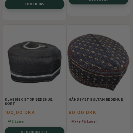
LÆG I KURV
KLASSISK STOF BEDEHUE,
HÅNDSYET SULTAN BEDEHUE
SORT
100,00 DKK
80,00 DKK
På Lager
Ikke På Lager
SE PRODUKTET