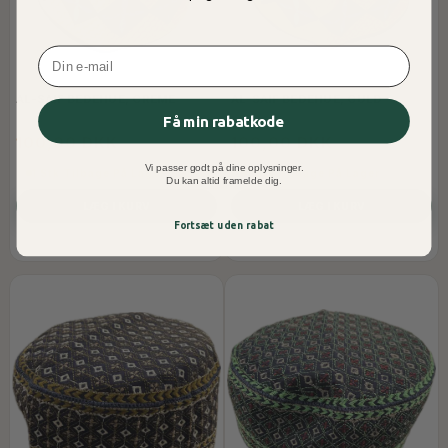
Email
AL-SAIF BEDEHUE, CREME
AL-SAIF BEDEHUE, GULD
Få min rabatkode
100,00 DKK
100,00 DKK
Vi passer godt på dine oplysninger.
1 Stk Tilbage På Lager
1 Stk Tilbage På Lager
Du kan altid framelde dig.
LÆG I KURV
LÆG I KURV
Fortsæt uden rabat