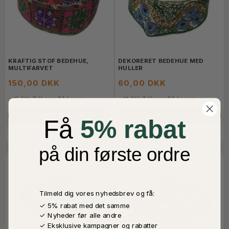
KRAFTIG STOF BEDEHUE,
DEKORERET BEDEHUE MED
MULTIFARVET
HULLER
150,00 DKK
60,00 DKK
1 Stk Tilbage På Lager
1 Stk Tilbage På Lager
LÆG I KURV
LÆG I KURV
Få
5% rabat
på din første ordre
Tilmeld dig vores nyhedsbrev og få:
✓ 5% rabat med det samme
✓ Nyheder før alle andre
✓ Eksklusive kampagner og rabatter