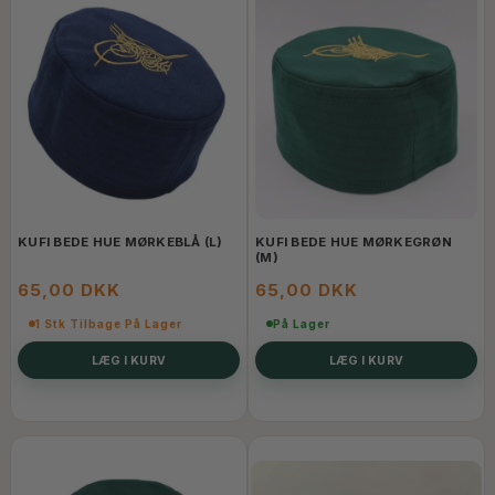
KUFI BEDE HUE MØRKEBLÅ (L)
KUFI BEDE HUE MØRKEGRØN
(M)
65,00 DKK
65,00 DKK
1 Stk Tilbage På Lager
På Lager
LÆG I KURV
LÆG I KURV