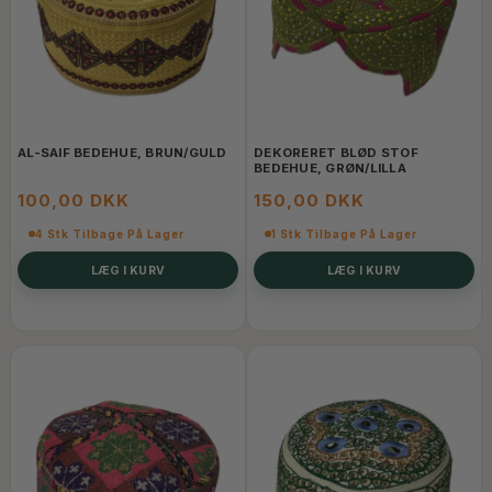
AL-SAIF BEDEHUE, BRUN/GULD
DEKORERET BLØD STOF
BEDEHUE, GRØN/LILLA
100,00 DKK
150,00 DKK
4 Stk Tilbage På Lager
1 Stk Tilbage På Lager
LÆG I KURV
LÆG I KURV