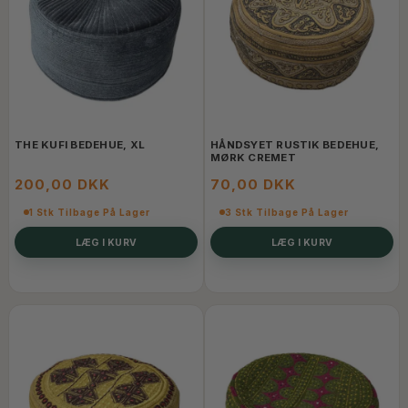
THE KUFI BEDEHUE, XL
HÅNDSYET RUSTIK BEDEHUE,
MØRK CREMET
200,00 DKK
70,00 DKK
1 Stk Tilbage På Lager
3 Stk Tilbage På Lager
LÆG I KURV
LÆG I KURV