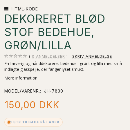
HTML-KODE
DEKORERET BLØD
STOF BEDEHUE,
GRØN/LILLA
0
ANMELDELSER
SKRIV ANMELDELSE
En farverig og hånddekoreret bedehue i grønt og lilla med små
indlagte glasspejle, der fanger lyset smukt.
Mere information
MODEL/VARENR.:
JH-7830
150,00 DKK
1 STK TILBAGE PÅ LAGER