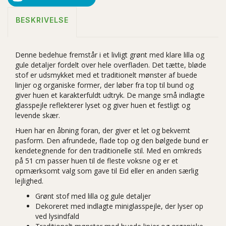
BESKRIVELSE
Denne bedehue fremstår i et livligt grønt med klare lilla og
gule detaljer fordelt over hele overfladen. Det tætte, bløde
stof er udsmykket med et traditionelt mønster af buede
linjer og organiske former, der løber fra top til bund og
giver huen et karakterfuldt udtryk. De mange små indlagte
glasspejle reflekterer lyset og giver huen et festligt og
levende skær.
Huen har en åbning foran, der giver et let og bekvemt
pasform. Den afrundede, flade top og den bølgede bund er
kendetegnende for den traditionelle stil. Med en omkreds
på 51 cm passer huen til de fleste voksne og er et
opmærksomt valg som gave til Eid eller en anden særlig
lejlighed.
Grønt stof med lilla og gule detaljer
Dekoreret med indlagte miniglasspejle, der lyser op
ved lysindfald