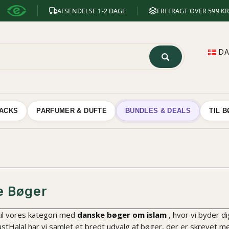
AFSENDELSE 1-2 DAGE
FRI FRAGT OVER 599 KR
D
NACKS
PARFUMER & DUFTE
BUNDLES & DEALS
TIL 
e Bøger
il vores kategori med
danske bøger om islam
, hvor vi byder d
stHalal har vi samlet et bredt udvalg af bøger, der er skrevet me