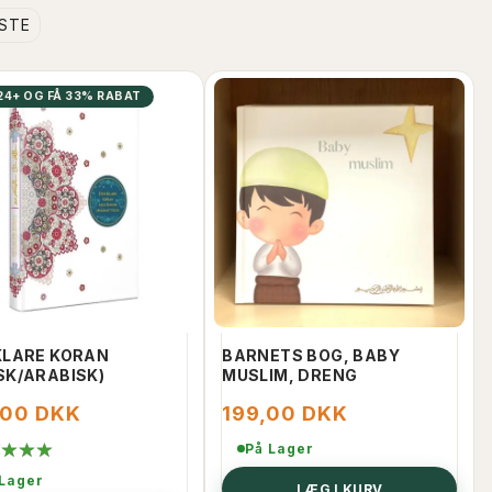
DSTE
24+ OG FÅ 33% RABAT
KLARE KORAN
BARNETS BOG, BABY
SK/ARABISK)
MUSLIM, DRENG
,00 DKK
199,00 DKK
På Lager
 Lager
LÆG I KURV