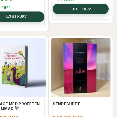
 Lager
LÆG I KURV
LÆG I KURV
DAGE MED PROFETEN
SENDEBUDET
MUHAMMAD ﷺ