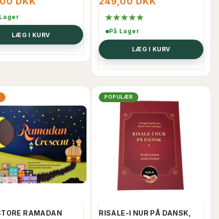
,00 DKK
249,00 DKK
 Lager
På Lager
LÆG I KURV
LÆG I KURV
%
POPULÆR
KØB 24+ OG FÅ 33% RABAT
STORE RAMADAN
RISALE-I NUR PÅ DANSK,