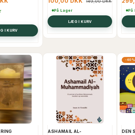
DKK
100,00 DKK
299
149,00 DKK
På Lager
På
Email
LÆG I KURV
G I KURV
Få min rabatkode
-40
Vi passer godt på dine oplysninger.
Du kan altid framelde dig.
Fortsæt uden rabat
RING
ASHAMAIL AL-
DEN 