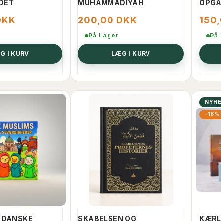
DET
MUHAMMADIYAH
OPGA
DKK
200,00 DKK
150
På Lager
På
G I KURV
LÆG I KURV
 DANSK
KORANEN PÅ DANSK
KK
200,00 DKK
POP
NYH
-18%
PRODUKTET KOMMER IGEN
LÆG I KURV
 DANSKE
SKABELSEN OG
KÆRL