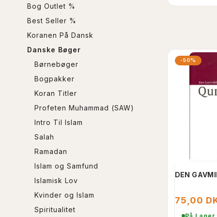
Bog Outlet %
Best Seller %
Koranen På Dansk
Danske Bøger
-50%
Børnebøger
Bogpakker
Koran Titler
Profeten Muhammad (SAW)
Intro Til Islam
Salah
Ramadan
Islam og Samfund
DEN GAVMI
Islamisk Lov
Kvinder og Islam
75,00 D
Spiritualitet
På Lager