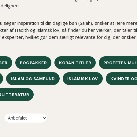
ndelighed.
søger inspiration til din daglige bøn (Salah), ønsker at lære mer
er af Hadith og islamsk lov, så finder du her værker, der taler t
 eksperter, hvilket gør dem særligt relevante for dig, der ønsker a
GER
BOGPAKKER
KORAN TITLER
PROFETEN MU
ISLAM OG SAMFUND
ISLAMISK LOV
KVINDER OG
GLITTERATUR
: