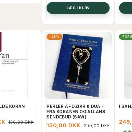
LÆG I KURV
-25%
POP
LDE KORAN
PERLER AF DZIKR & DUA -
I SA
FRA KORANEN OG ALLAHS
SENDEBUD (SAW)
KK
249
150,00 DKK
150,00 DKK
200,00 DKK