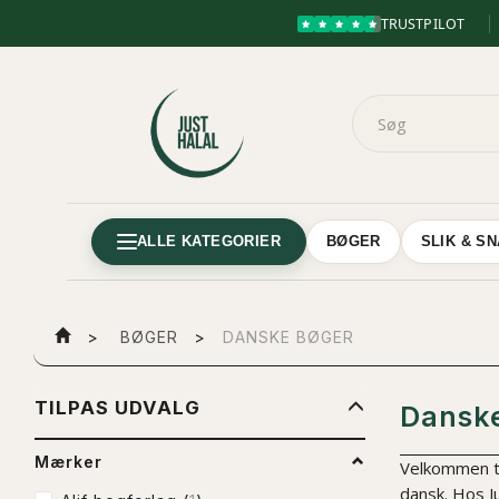
TRUSTPILOT
ALLE KATEGORIER
BØGER
SLIK & S
BØGER
DANSKE BØGER
SKIFTE
TILPAS UDVALG
Dansk
FILTER
Mærker
Velkommen t
dansk. Hos Ju