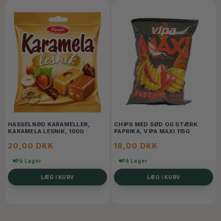
HASSELNØD KARAMELLER,
CHIPS MED SØD OG STÆRK
KARAMELA LESNIK, 100G
PAPRIKA, VIPA MAXI 115G
20,00 DKK
18,00 DKK
På Lager
På Lager
LÆG I KURV
LÆG I KURV