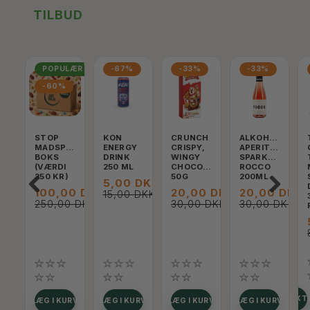
TILBUD
POPULÆR
-67%
-33%
-33%
-60%
STOP
KON
CRUNCH
ALKOHOLFRI
MADSPILD
ENERGY
CRISPY,
APERITIF,
BOKS
DRINK
WINGY
SPARKLING
(VÆRDI
250 ML
CHOCOLATE,
ROCCO
250 KR)
50G
200ML
5,00 DKK
100,00 DKK
20,00 DKK
20,00 DKK
15,00 DKK
250,00 DKK
30,00 DKK
30,00 DKK
SE PRODUKT
LÆG I KURV
LÆG I KURV
LÆG I KURV
LÆG I KURV