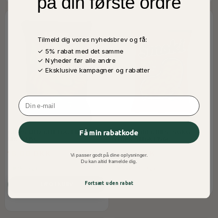
på din første ordre
Tilmeld dig vores nyhedsbrev og få:
✓ 5% rabat med det samme
✓ Nyheder før alle andre
✓ Eksklusive kampagner og rabatter
Email
Få min rabatkode
CHIPS MED CHILI OG LIME, VIPA
JORDNØDDECHIPS, SOKO
MAXI 115G
STARK SMOKI 150G
18,00 DKK
18,00 DKK
Vi passer godt på dine oplysninger.
Du kan altid framelde dig.
På Lager
Ikke På Lager
Fortsæt uden rabat
LÆG I KURV