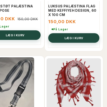
 STØT PALÆSTINA
LUKSUS PALÆSTINA FLAG
POSE
MED KEFFIYEH DESIGN, 60
X 100 CM
00 DKK
150,00 DKK
150,00 DKK
 Lager
På Lager
LÆG I KURV
LÆG I KURV