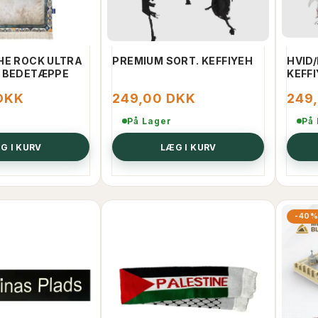
HE ROCK ULTRA
PREMIUM SORT. KEFFIYEH
HVID
 BEDETÆPPE
KEFF
DKK
249,00 DKK
249
På Lager
På
G I KURV
LÆG I KURV
LIE YAFFA 100 ML
PRAY TERMODUNK
-40
INA
KK
50,00 DKK
150,00 DKK