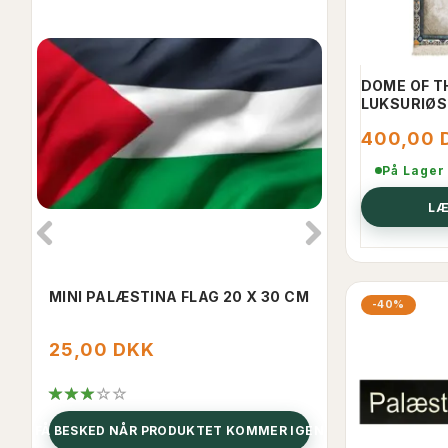
DOME OF T
LUKSURIØS
400,00 
På Lager
LÆ
MINI PALÆSTINA FLAG 20 X 30 CM
BLACKSEED O
-40%
FRA PALÆST
25,00 DKK
100,00 D
FÅ BESKED NÅR PRODUKTET KOMMER IGEN