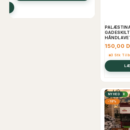
L
PALÆSTIN
GADESKILT 
HÅNDLAVET
150,00 
3 Stk Til
LÆ
POPULÆR
NYHED
-18%