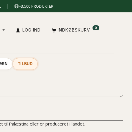
.
+3.500 PRODUKTER
0
A
LOG IND
INDKØBSKURV
BØRN
TILBUD
til Palæstina eller er produceret i landet.