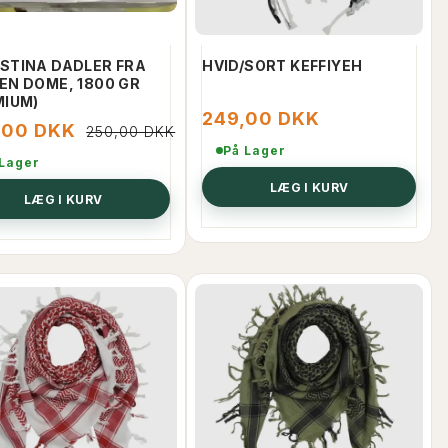
STINA DADLER FRA
HVID/SORT KEFFIYEH
EN DOME, 1800 GR
MIUM)
249,00 DKK
,00 DKK
250,00 DKK
På Lager
 Lager
LÆG I KURV
LÆG I KURV
-33%