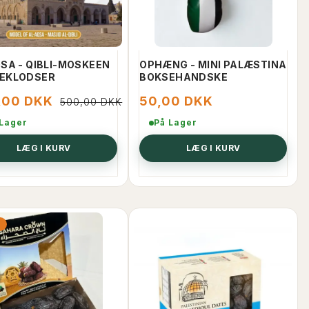
SE PRODUKTET
LÆG I KURV
QSA - QIBLI-MOSKEEN
OPHÆNG - MINI PALÆSTINA
EKLODSER
BOKSEHANDSKE
,00 DKK
50,00 DKK
500,00 DKK
 Lager
På Lager
LÆG I KURV
LÆG I KURV