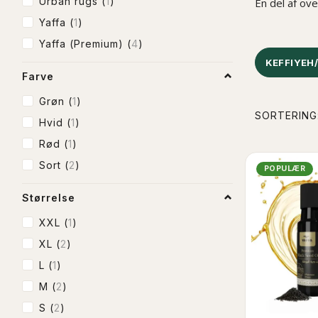
Urban rugs
(
1
)
En del af ove
Yaffa
(
1
)
Yaffa (Premium)
(
4
)
KEFFIYEH
Farve
Grøn
(
1
)
SORTERING
Hvid
(
1
)
Rød
(
1
)
Sort
(
2
)
POPULÆR
Størrelse
XXL
(
1
)
XL
(
2
)
L
(
1
)
M
(
2
)
S
(
2
)