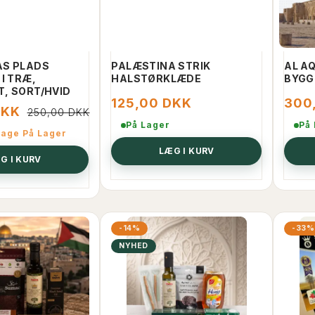
ÆG I KURV
LÆG I KURV
AS PLADS
PALÆSTINA STRIK
AL A
I TRÆ,
HALSTØRKLÆDE
BYGG
, SORT/HVID
125,00 DKK
300
DKK
250,00 DKK
På Lager
På
bage På Lager
LÆG I KURV
G I KURV
-14%
-33%
NYHED