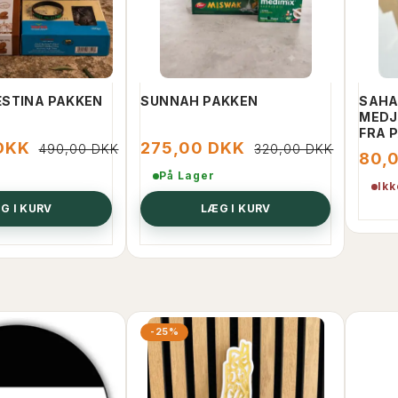
STINA PAKKEN
SUNNAH PAKKEN
SAHA
MEDJ
FRA 
DKK
275,00 DKK
490,00 DKK
320,00 DKK
80,
På Lager
Ikk
G I KURV
LÆG I KURV
-25%