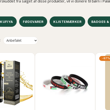
rskuddet fra salget af disse produkter, vil vi donere til børn i P
/KUFIYA
FØDEVARER
KLISTEMÆRKER
BADGES &
:
-67