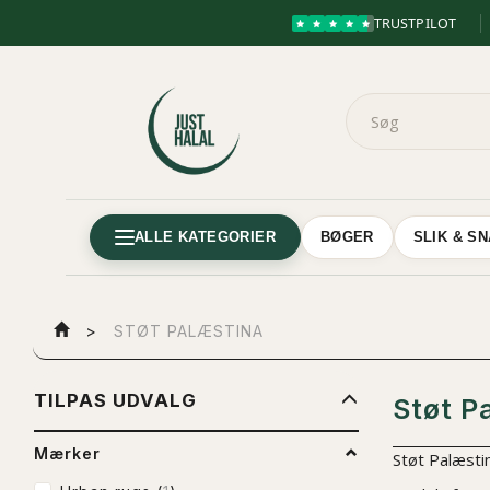
TRUSTPILOT
ALLE KATEGORIER
BØGER
SLIK & S
STØT PALÆSTINA
SKIFTE
TILPAS UDVALG
Støt P
FILTER
Mærker
Støt Palæstin