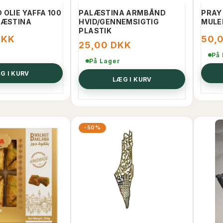
 OLIE YAFFA 100
PALÆSTINA ARMBÅND
PRAY
LÆSTINA
HVID/GENNEMSIGTIG
MULE
PLASTIK
DKK
50,
25,00 DKK
På
På Lager
G I KURV
LÆG I KURV
-50%