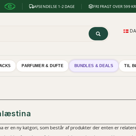
AFSENDELSE 1-2 DAGE
FRI FRAGT OVER 599 KR
D
NACKS
PARFUMER & DUFTE
BUNDLES & DEALS
TIL 
alæstina
a er en ny katgori, som består af produkter der enten er relateret 