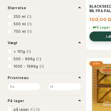
BLACKSEED
Størrelse
ML FRA PA
250 ml
(
1
)
100,00 
500 ml
(
1
)
På Lager
750 ml
(
1
)
LÆ
Vægt
< 101g
(
1
)
500 - 999g
(
2
)
-25%
1000 - 1999g
(
1
)
Prisniveau
På lager
på lager
(
124
)