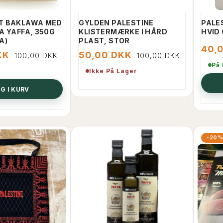
T BAKLAWA MED
GYLDEN PALESTINE
PALE
A YAFFA, 350G
KLISTERMÆRKE I HÅRD
HVID
A)
PLAST, STOR
40,
KK
50,00 DKK
100,00 DKK
100,00 DKK
På
Ikke På Lager
G I KURV
-20