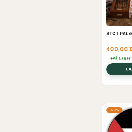
STØT PALÆ
400,00 
På Lager
LÆ
-50%