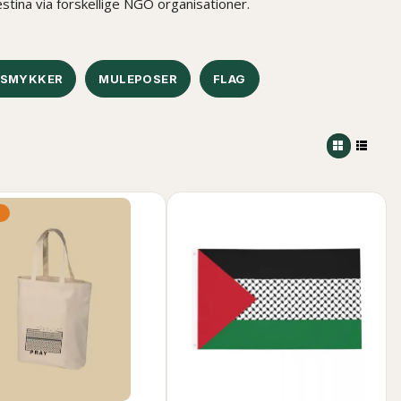
alæstina via forskellige NGO organisationer.
 SMYKKER
MULEPOSER
FLAG
%