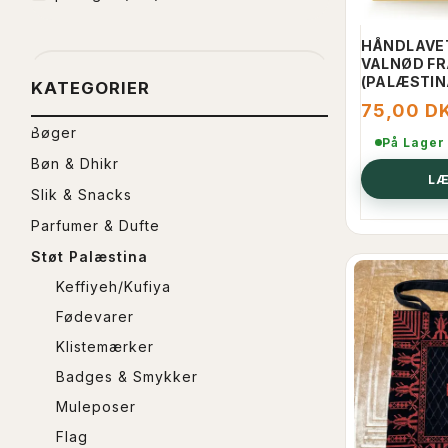
HÅNDLAVE
VALNØD FR
(PALÆSTIN
KATEGORIER
75,00 D
Bøger
På Lager
Bøn & Dhikr
LÆ
Slik & Snacks
Parfumer & Dufte
Støt Palæstina
Keffiyeh/Kufiya
Fødevarer
Klistemærker
Badges & Smykker
Muleposer
Flag