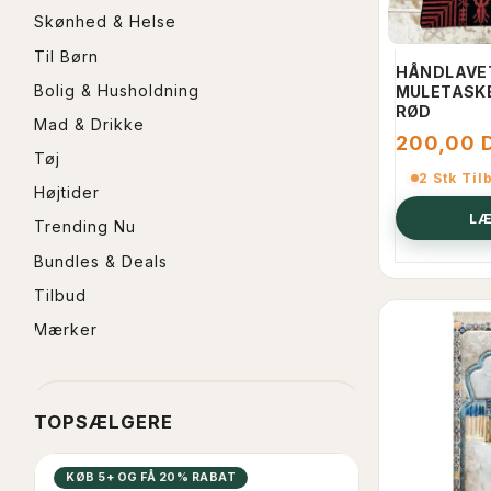
Skønhed & Helse
Til Børn
HÅNDLAVE
Bolig & Husholdning
MULETASKE
RØD
Mad & Drikke
200,00 
Tøj
2 Stk Til
Højtider
LÆ
Trending Nu
Bundles & Deals
Tilbud
Mærker
TOPSÆLGERE
KØB 5+ OG FÅ 20% RABAT
POPULÆR