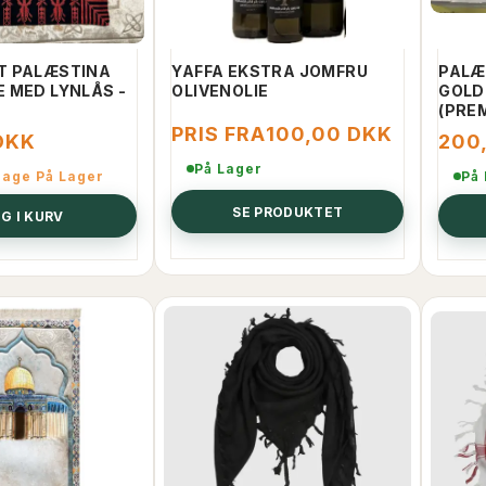
T PALÆSTINA
YAFFA EKSTRA JOMFRU
PALÆ
 MED LYNLÅS -
OLIVENOLIE
GOLD
(PRE
PRIS FRA
100,00 DKK
DKK
200
På Lager
bage På Lager
På
SE PRODUKTET
G I KURV
-67%