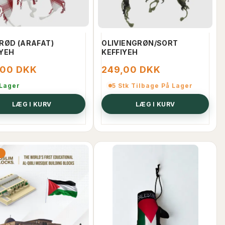
/RØD (ARAFAT)
OLIVIENGRØN/SORT
IYEH
KEFFIYEH
,00 DKK
249,00 DKK
 Lager
5 Stk Tilbage På Lager
LÆG I KURV
LÆG I KURV
PALÆSTINA ARMBÅND
SAHARA CROW
%
HVID/GENNEMSIGTIG PLASTIK
MEDJOUL DAT
PALÆSTINA
25,00 DKK
80,00 DKK
FÅ BESKED NÅR 