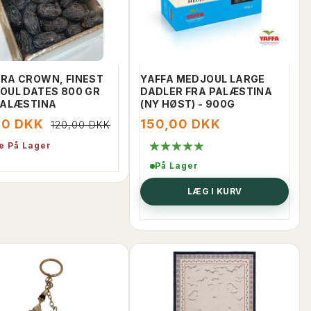
RA CROWN, FINEST
YAFFA MEDJOUL LARGE
OUL DATES 800 GR
DADLER FRA PALÆSTINA
PALÆSTINA
(NY HØST) - 900G
00 DKK
150,00 DKK
120,00 DKK
e På Lager
På Lager
LÆG I KURV