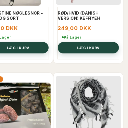
STINE NØGLESNOR -
RØD/HVID (DANISH
 OG SORT
VERSION) KEFFIYEH
00 DKK
249,00 DKK
 Lager
På Lager
LÆG I KURV
LÆG I KURV
%