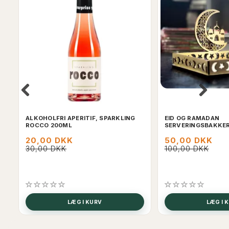
ALKOHOLFRI APERITIF, SPARKLING
EID OG RAMADAN
ROCCO 200ML
SERVERINGSBAKKER 
20,00 DKK
50,00 DKK
30,00 DKK
100,00 DKK
SE
LÆG I KURV
LÆG I 