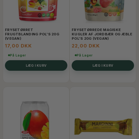
FRYSETØRRET
FRYSETØRREDE MAGISKE
FRUGTBLANDING POL'S 20G
KUGLER AF JORDBÆR OG ÆBLE
(VEGAN)
POL'S 20G (VEGAN)
17,00 DKK
22,00 DKK
På Lager
På Lager
LÆG I KURV
LÆG I KURV