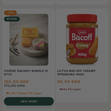
-12%
NYHED
CHEESE SQUISHY BUNDLE (3
LOTUS BISCOFF CREAMY
STK)
SPREADING 400G
150,00 DKK
60,00 DKK
170,00 DKK
Ikke På Lager
3 Stk Tilbage På Lager
LÆG I KURV