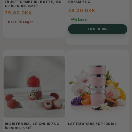
FRUGTFORMET IS I BØTTE, 150
CREAM 75 G
GR (SENDES IKKE)
49,00 DKK
75,00 DKK
På Lager
Ikke På Lager
LÆG I KURV
BIG BITE VIRAL LITCHI-IS 75 G
LATTAFA YARA EDP 100 ML
(SENDES IKKE)