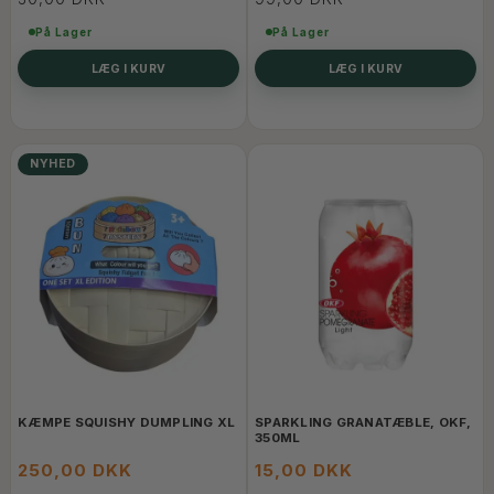
På Lager
På Lager
LÆG I KURV
LÆG I KURV
NYHED
KÆMPE SQUISHY DUMPLING XL
SPARKLING GRANATÆBLE, OKF,
350ML
250,00 DKK
15,00 DKK