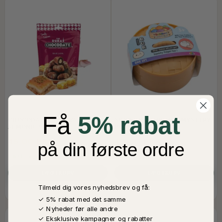
Få
5% rabat
CHOCODATE BAKLAVA,
SQUISHY DUMPLING, MYSTERY
ALMOND, 90G
BOX, SMALL
45,00 DKK
40,00 DKK
på din første ordre
På Lager
På Lager
LÆG I KURV
LÆG I KURV
Tilmeld dig vores nyhedsbrev og få:
✓ 5% rabat med det samme
✓ Nyheder før alle andre
✓ Eksklusive kampagner og rabatter