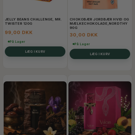
JELLY BEANS CHALLENGE, MR.
CHOKOBÆR JORDBÆR HVID OG
TWISTER 120G
MÆLKECHOKOLADE,NORDTHY
90G
99,00 DKK
30,00 DKK
På Lager
På Lager
LÆG I KURV
LÆG I KURV