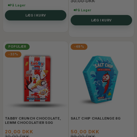
30,00 DKK
På Lager
På Lager
LÆG I KURV
LÆG I KURV
POPULÆR
-49%
-33%
TABBY CRUNCH CHOCOLATE,
SALT CHIP CHALLENGE 8G
LEMM CHOCOLATIER 50G
20,00 DKK
50,00 DKK
30,00 DKK
99,00 DKK