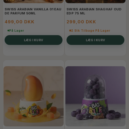
SWISS ARABIAN VANILLA 01 EAU
SWISS ARABIAN SHAGHAF OUD
DE PARFUM 50ML
EDP 75 ML
499,00 DKK
299,00 DKK
På Lager
2 Stk Tilbage På Lager
LÆG I KURV
LÆG I KURV