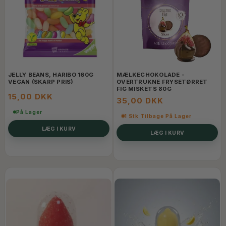
JELLY BEANS, HARIBO 160G
MÆLKECHOKOLADE -
VEGAN (SKARP PRIS)
OVERTRUKNE FRYSETØRRET
FIG MISKETS 80G
15,00 DKK
35,00 DKK
På Lager
1 Stk Tilbage På Lager
LÆG I KURV
LÆG I KURV