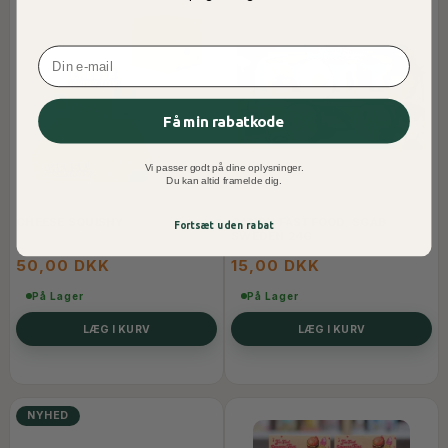
Email
Få min rabatkode
Vi passer godt på dine oplysninger.
Du kan altid framelde dig.
CHEESE SQUISHY
CANDY FASTFOOD, SGAB
Fortsæt uden rabat
SWEDEN 24G
50,00 DKK
15,00 DKK
På Lager
På Lager
LÆG I KURV
LÆG I KURV
NYHED