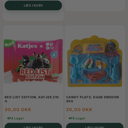
LÆG I KURV
RED LIST EDITION, KATJES 210
CANDY PLATE, SGAB SWEDEN
G.
30G
30,00 DKK
20,00 DKK
På Lager
På Lager
LÆG I KURV
LÆG I KURV