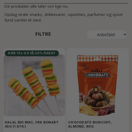
De produkter alle taler om lige nu.
Opdag virale snacks, drikkevarer, squishies, parfumer og sjove
fund samlet ét sted.
FILTRE
KØB 10+ OG FÅ 20% RABAT
HALAL BIG MAC, FRA BONART
CHOCODATE BUISCOFF,
35G (1 STK)
ALMOND, 90G