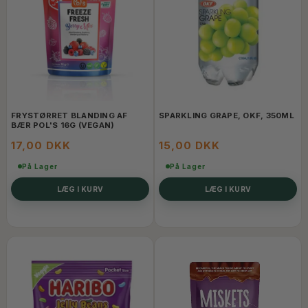
FRYSTØRRET BLANDING AF
SPARKLING GRAPE, OKF, 350ML
BÆR POL'S 16G (VEGAN)
17,00 DKK
15,00 DKK
På Lager
På Lager
LÆG I KURV
LÆG I KURV