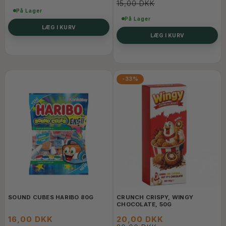
15,00 DKK
På Lager
På Lager
LÆG I KURV
LÆG I KURV
-33%
SOUND CUBES HARIBO 80G
CRUNCH CRISPY, WINGY
CHOCOLATE, 50G
16,00 DKK
20,00 DKK