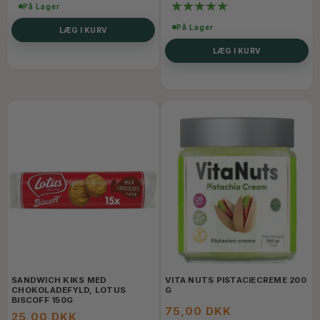
På Lager
På Lager
LÆG I KURV
LÆG I KURV
SANDWICH KIKS MED
VITA NUTS PISTACIECREME 200
CHOKOLADEFYLD, LOTUS
G
BISCOFF 150G
75,00 DKK
25,00 DKK