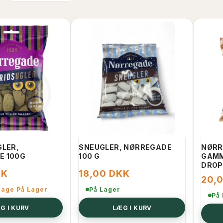
GLER,
SNEUGLER, NØRREGADE
NØRR
E 100G
100 G
GAMM
DROP
KK
18,00 DKK
20,
bage På Lager
På Lager
På
G I KURV
LÆG I KURV