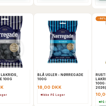
-44%
 LAKRIDS,
BLÅ UGLER - NØRREGADE
RUST
E 100G
100G
LAKR
100G 
KK
18,00 DKK
2026
10,
Lager
Ikke På Lager
På