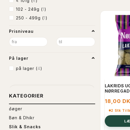
< 101g
(
6
)
102 - 249g
(
1
)
250 - 499g
(
1
)
Prisniveau
På lager
på lager
(
4
)
LAKRIDS U
NØRREGAD
KATEGORIER
18,00 D
Bøger
2 Stk Til
Bøn & Dhikr
LÆ
Slik & Snacks