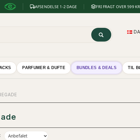
AFSENDELSE 1-2 DAGE
FRI FRAGT OVER 599 KR
D
NACKS
PARFUMER & DUFTE
BUNDLES & DEALS
TIL 
REGADE
gade
: