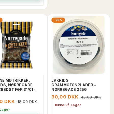
-33%
NE MØTRIKKER,
LAKRIDS
IDS, NØRREGADE
GRAMMOFONPLADER -
(BEDST FØR 31/01-
NØRREGADE 325G
)
30,00 DKK
45,00 DKK
00 DKK
18,00 DKK
Ikke På Lager
 Lager