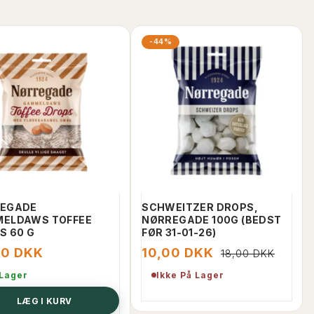
-44%
EGADE
SCHWEITZER DROPS,
ELDAWS TOFFEE
NØRREGADE 100G (BEDST
S 60 G
FØR 31-01-26)
00 DKK
10,00 DKK
18,00 DKK
 Lager
Ikke På Lager
LÆG I KURV