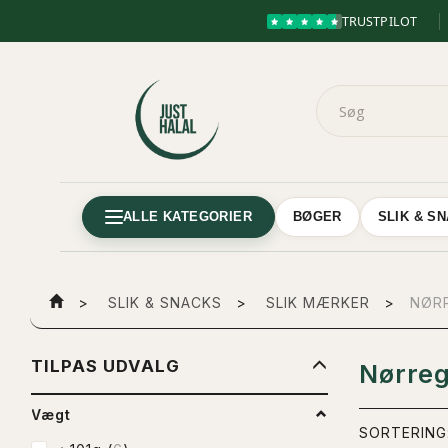
TRUSTPILOT
ALLE KATEGORIER
BØGER
SLIK & S
SLIK & SNACKS
SLIK MÆRKER
NØR
SKIFTE
TILPAS UDVALG
Nørre
FILTER
Vægt
SORTERING