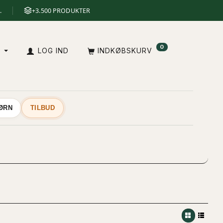
.
+3.500 PRODUKTER
0
A
LOG IND
INDKØBSKURV
BØRN
TILBUD