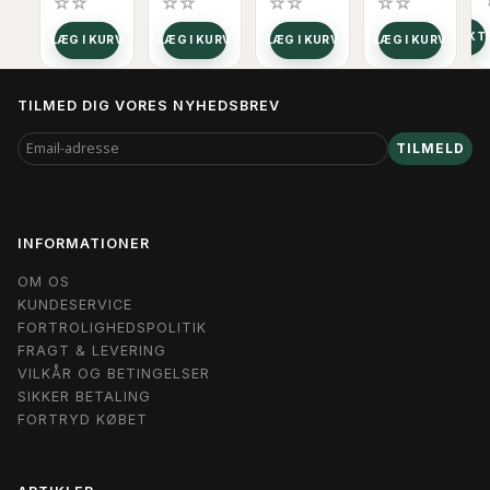
SE PRODUKT
LÆG I KURV
LÆG I KURV
LÆG I KURV
LÆG I KURV
TILMED DIG VORES NYHEDSBREV
EMAIL-
TILMELD
ADRESSE
INFORMATIONER
OM OS
KUNDESERVICE
FORTROLIGHEDSPOLITIK
FRAGT & LEVERING
VILKÅR OG BETINGELSER
SIKKER BETALING
FORTRYD KØBET