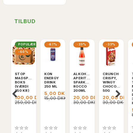
TILBUD
POPULÆR
-67%
-33%
-33%
-60%
STOP
KON
ALKOHOLFRI
CRUNCH
MADSPILD
ENERGY
APERITIF,
CRISPY,
BOKS
DRINK
SPARKLING
WINGY
(VÆRDI
250 ML
ROCCO
CHOCOLATE,
250 KR)
200ML
50G
5,00 DKK
100,00 DKK
20,00 DKK
20,00 DKK
15,00 DKK
250,00 DKK
30,00 DKK
30,00 DKK