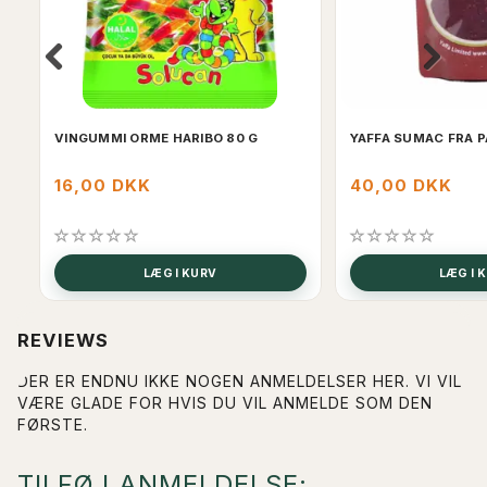
VINGUMMI ORME HARIBO 80 G
YAFFA SUMAC FRA 
16,00 DKK
40,00 DKK
LÆG I KURV
LÆG I 
REVIEWS
DER ER ENDNU IKKE NOGEN ANMELDELSER HER. VI VIL
VÆRE GLADE FOR HVIS DU VIL ANMELDE SOM DEN
FØRSTE.
TILFØJ ANMELDELSE: