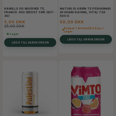
KAMILLE OG INGEFÆR TE,
NATURLIG GRØN TE PESHAWARI
FRANCK 40G (BEDST FØR 28/7-
AFGHANI KAHWA, VITAL TEA
26)
500 G
5,00 DKK
50,00 DKK
25,00 DKK
Endast 1 Artikel(er) Kvar I
Lager
I Lager
LÄGG TILL VARUKORGEN
LÄGG TILL VARUKORGEN