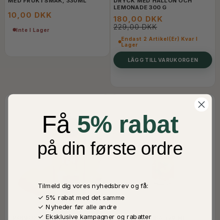
MED FRUKTSMAK, 330ML
DRYCK MED HALLON OCH
LEMONADE 300 G
10,00 DKK
180,00 DKK
229,00 DKK
Inte I Lager
Endast 2 Artikel(er) Kvar I
Lager
LÄGG TILL VARUKORGEN
Få
5% rabat
på din første ordre
Tilmeld dig vores nyhedsbrev og få:
✓ 5% rabat med det samme
✓ Nyheder før alle andre
✓ Eksklusive kampagner og rabatter
TROPICOS ICETEA MANGO &
ICETEA PERSIKA 330 ML