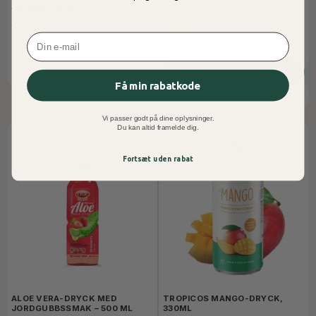
ANANAS 330ML
10,00 DKK
10,00 DKK
Email
Inte I Lager
I Lager
LÄGG TILL VARUKORGEN
Få min rabatkode
Vi passer godt på dine oplysninger.
Du kan altid framelde dig.
Fortsæt uden rabat
ALOE VERA-DRYCK MED
TROPICOS MANGO-DRYCK,
JORDGUBBSSMAK – 500 ML
330ML