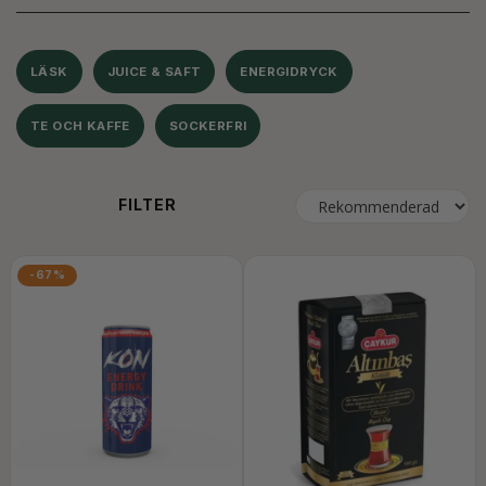
LÄSK
JUICE & SAFT
ENERGIDRYCK
TE OCH KAFFE
SOCKERFRI
FILTER
-67%