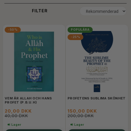
FILTER
-50%
POPULÄRA
-25%
VEM ÄR ALLAH OCH HANS
PROFETENS SUBLIMA SKÖNHET
PROFET (P.B.U.H)
20,00 DKK
150,00 DKK
40,00 DKK
200,00 DKK
I Lager
I Lager