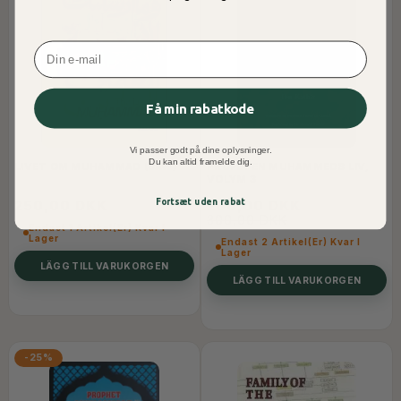
Email
Få min rabatkode
Vi passer godt på dine oplysninger.
Du kan altid framelde dig.
LIVET OM MUHAMMAD (SAW)
PROFETEN MUHAMMEDS LIV,
VOLYM 3
Fortsæt uden rabat
250,00 DKK
200,00 DKK
300,00 DKK
Endast 1 Artikel(er) Kvar I
Lager
Endast 2 Artikel(er) Kvar I
Lager
LÄGG TILL VARUKORGEN
LÄGG TILL VARUKORGEN
-25%