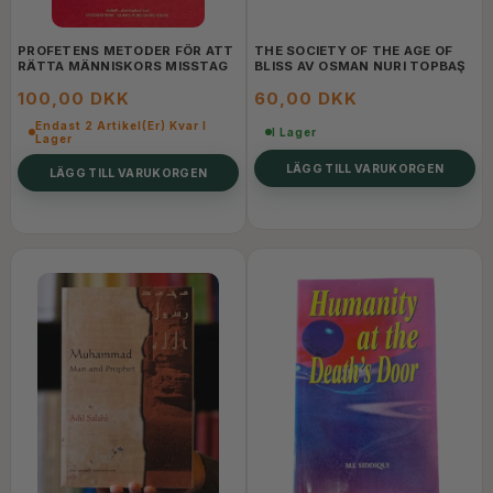
PROFETENS METODER FÖR ATT
THE SOCIETY OF THE AGE OF
RÄTTA MÄNNISKORS MISSTAG
BLISS AV OSMAN NURI TOPBAŞ
100,00 DKK
60,00 DKK
Endast 2 Artikel(er) Kvar I
I Lager
Lager
LÄGG TILL VARUKORGEN
LÄGG TILL VARUKORGEN