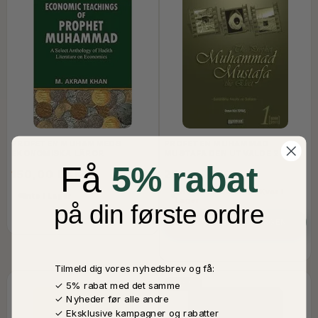
PROFETEN MUHAMMEDS
PROFETEN MUHAMMAD
EKONOMISKA LÄROR
MUSTAFA DEN UTVALDE 2
Få
5% rabat
150,00 DKK
250,00 DKK
Endast 1 Artikel(er) Kvar I
Inte I Lager
Lager
på din første ordre
LÄGG TILL VARUKORGEN
Tilmeld dig vores nyhedsbrev og få:
-33%
✓ 5% rabat med det samme
✓ Nyheder før alle andre
✓ Eksklusive kampagner og rabatter