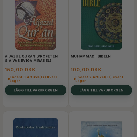
AIJAZUL QURAN (PROFETEN
MUHAMMAD I BIBELN
S.A.W:S EVIGA MIRAKEL)
150,00 DKK
100,00 DKK
Endast 3 Artikel(er) Kvar I
Endast 2 Artikel(er) Kvar I
Lager
Lager
LÄGG TILL VARUKORGEN
LÄGG TILL VARUKORGEN