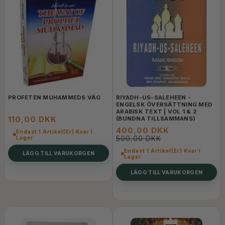
PROFETEN MUHAMMEDS VÄG
RIYADH-US-SALEHEEN -
ENGELSK ÖVERSÄTTNING MED
ARABISK TEXT | VOL 1 & 2
110,00 DKK
(BUNDNA TILLSAMMANS)
400,00 DKK
Endast 1 Artikel(er) Kvar I
500,00 DKK
Lager
Endast 1 Artikel(er) Kvar I
LÄGG TILL VARUKORGEN
Lager
LÄGG TILL VARUKORGEN