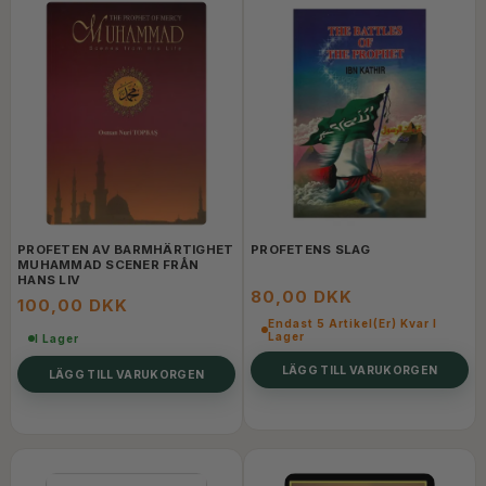
PROFETEN AV BARMHÄRTIGHET
PROFETENS SLAG
MUHAMMAD SCENER FRÅN
HANS LIV
80,00 DKK
100,00 DKK
Endast 5 Artikel(er) Kvar I
Lager
I Lager
LÄGG TILL VARUKORGEN
LÄGG TILL VARUKORGEN