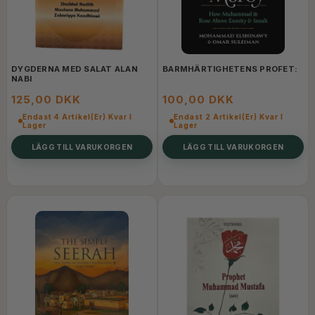
DYGDERNA MED SALAT ALAN
BARMHÄRTIGHETENS PROFET:
NABI
125,00 DKK
100,00 DKK
Endast 4 Artikel(er) Kvar I
Endast 2 Artikel(er) Kvar I
Lager
Lager
LÄGG TILL VARUKORGEN
LÄGG TILL VARUKORGEN