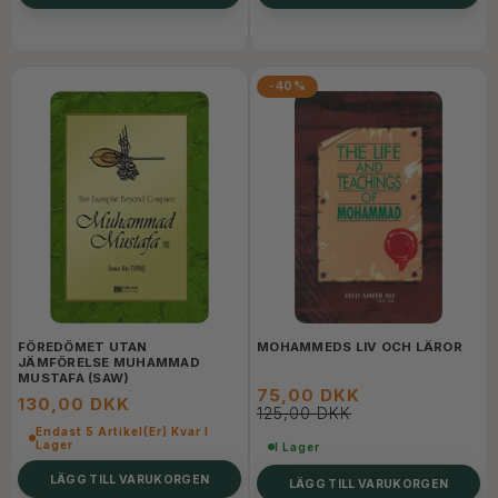
-40%
FÖREDÖMET UTAN
MOHAMMEDS LIV OCH LÄROR
JÄMFÖRELSE MUHAMMAD
MUSTAFA (SAW)
75,00 DKK
130,00 DKK
125,00 DKK
Endast 5 Artikel(er) Kvar I
Lager
I Lager
LÄGG TILL VARUKORGEN
LÄGG TILL VARUKORGEN