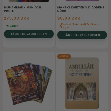
MUHAMMAD - MAN OCH
MÄNSKLIGHETEN VID DÖDENS
PROFET
DÖRR
275,00 DKK
90,00 DKK
Endast 3 Artikel(er) Kvar I
I Lager
Lager
LÄGG TILL VARUKORGEN
LÄGG TILL VARUKORGEN
-50%