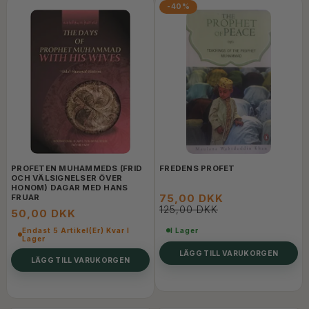
-40%
PROFETEN MUHAMMEDS (FRID
FREDENS PROFET
OCH VÄLSIGNELSER ÖVER
HONOM) DAGAR MED HANS
75,00 DKK
FRUAR
125,00 DKK
50,00 DKK
Endast 5 Artikel(er) Kvar I
I Lager
Lager
LÄGG TILL VARUKORGEN
LÄGG TILL VARUKORGEN