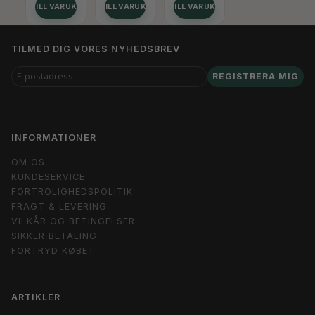
LÄGG TILL VARUKORGEN
LÄGG TILL VARUKORGEN
LÄGG TILL VARUKORGEN
TILMED DIG VORES NYHEDSBREV
E-
REGISTRERA MIG
POSTADRESS
INFORMATIONER
OM OS
KUNDESERVICE
FORTROLIGHEDSPOLITIK
FRAGT & LEVERING
VILKÅR OG BETINGELSER
SIKKER BETALING
FORTRYD KØBET
ARTIKLER