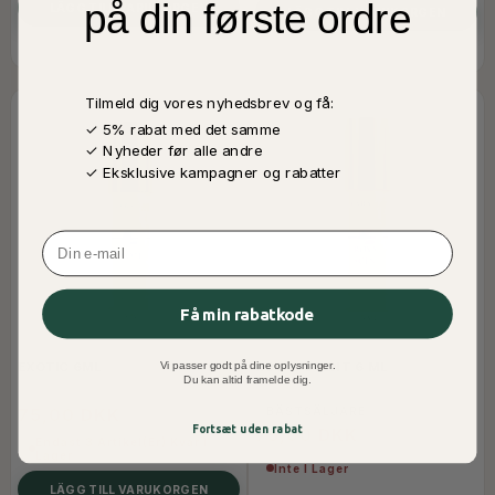
på din første ordre
LÄGG TILL VARUKORGEN
LÄGG TILL VARUKORGEN
Tilmeld dig vores nyhedsbrev og få:
✓ 5% rabat med det samme
✓ Nyheder før alle andre
✓ Eksklusive kampagner og rabatter
Email
Få min rabatkode
Vi passer godt på dine oplysninger.
EXOTIC 6ML
ROYAL SCENT 6 ML
Du kan altid framelde dig.
75,00 DKK
BÄSTSÄLJARE
Fortsæt uden rabat
75,00 DKK
Endast 3 Artikel(er) Kvar I
Lager
Inte I Lager
LÄGG TILL VARUKORGEN