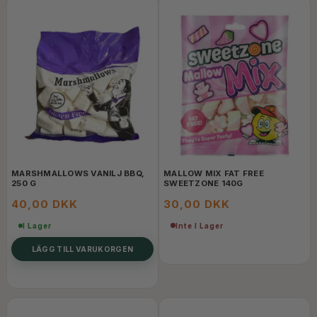
MARSHMALLOWS VANILJ BBQ,
MALLOW MIX FAT FREE
250 G
SWEETZONE 140G
40,00 DKK
30,00 DKK
Inte I Lager
I Lager
LÄGG TILL VARUKORGEN