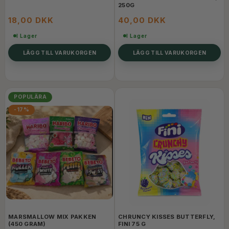
250G
18,00 DKK
40,00 DKK
I Lager
I Lager
LÄGG TILL VARUKORGEN
LÄGG TILL VARUKORGEN
POPULÄRA
-17%
MARSMALLOW MIX PAKKEN
CHRUNCY KISSES BUTTERFLY,
(450 GRAM)
FINI 75 G