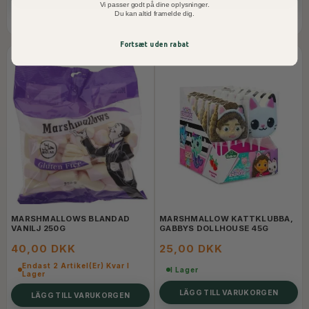
Vi passer godt på dine oplysninger.
Du kan altid framelde dig.
Fortsæt uden rabat
MARSHMALLOWS BLANDAD
MARSHMALLOW KATTKLUBBA,
VANILJ 250G
GABBYS DOLLHOUSE 45G
40,00 DKK
25,00 DKK
Endast 2 Artikel(er) Kvar I
I Lager
Lager
LÄGG TILL VARUKORGEN
LÄGG TILL VARUKORGEN