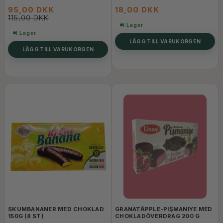
95,00 DKK
18,00 DKK
115,00 DKK
I Lager
I Lager
LÄGG TILL VARUKORGEN
LÄGG TILL VARUKORGEN
SKUMBANANER MED CHOKLAD
GRANATÄPPLE-PIŞMANIYE MED
150G (8 ST)
CHOKLADÖVERDRAG 200 G