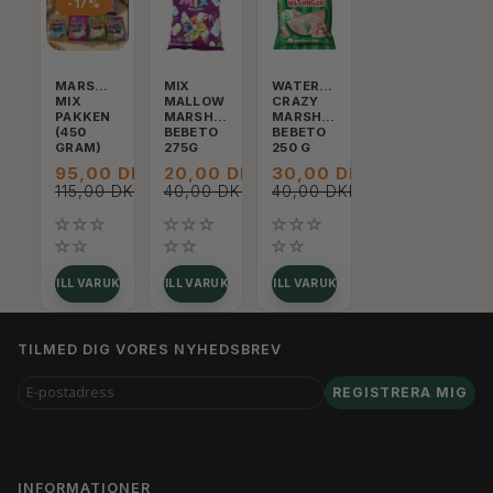
-17%
MARSMALLOW
MIX
WATERMELON,
MIX
MALLOW
CRAZY
PAKKEN
MARSHMALLOW
MARSHMALLOW,
(450
BEBETO
BEBETO
GRAM)
275G
250 G
95,00 DKK
20,00 DKK
30,00 DKK
115,00 DKK
40,00 DKK
40,00 DKK
LÄGG TILL VARUKORGEN
LÄGG TILL VARUKORGEN
LÄGG TILL VARUKORGEN
TILMED DIG VORES NYHEDSBREV
E-
REGISTRERA MIG
POSTADRESS
INFORMATIONER