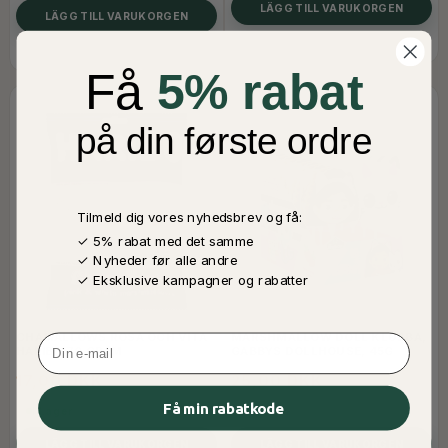
LÄGG TILL VARUKORGEN
LÄGG TILL VARUKORGEN
Få
5% rabat
på din første ordre
Tilmeld dig vores nyhedsbrev og få:
✓ 5% rabat med det samme
✓ Nyheder før alle andre
✓ Eksklusive kampagner og rabatter
CHAMALLOWS ROSA OCH VITA
MARSHMALLOW DOLL KLUBBA,
Email
HARIBO 70 GRAM
GABBYS DOLLHOUSE, 45G
17,00 DKK
25,00 DKK
Få min rabatkode
I Lager
I Lager
LÄGG TILL VARUKORGEN
LÄGG TILL VARUKORGEN