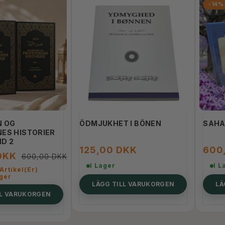
-14%
N OG
ÖDMJUKHET I BÖNEN
SAHA
ES HISTORIER
ND 2
125,00 DKK
600
DKK
600,00 DKK
I Lager
I L
Artikel(er)
ager
LÄGG TILL VARUKORGEN
LÄ
LL VARUKORGEN