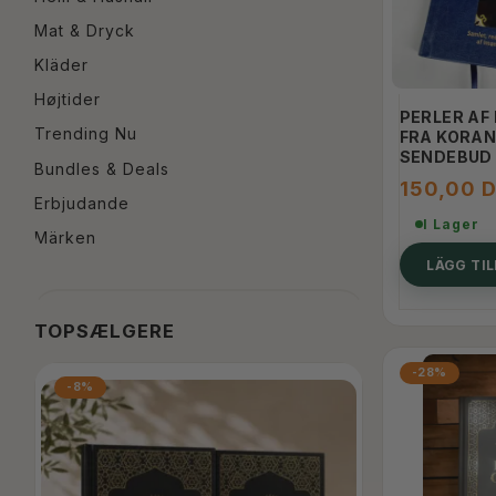
Mat & Dryck
Kläder
Højtider
PERLER AF 
Trending Nu
FRA KORAN
SENDEBUD 
Bundles & Deals
150,00 
Erbjudande
I Lager
Märken
LÄGG TI
TOPSÆLGERE
-28%
-8%
-25%