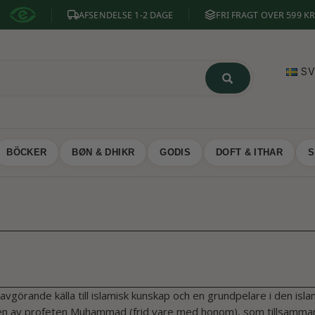
AFSENDELSE 1-2 DAGE
FRI FRAGT OVER 599 KR
S
BÖCKER
BØN & DHIKR
GODIS
DOFT & ITHAR
S
avgörande källa till islamisk kunskap och en grundpelare i den isl
 av profeten Muhammad (frid vare med honom), som tillsammans 