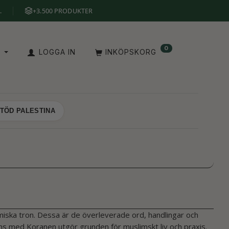
.
+3.500 PRODUKTER
0
V
LOGGA IN
INKÖPSKORG
TÖD PALESTINA
amiska tron. Dessa är de överleverade ord, handlingar och
med Koranen utgör grunden för muslimskt liv och praxis.