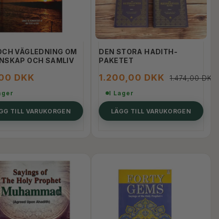
OCH VÄGLEDNING OM
DEN STORA HADITH-
NSKAP OCH SAMLIV
PAKETET
,00 DKK
1.200,00 DKK
1.474,00 DKK
ager
I Lager
GG TILL VARUKORGEN
LÄGG TILL VARUKORGEN
-19%