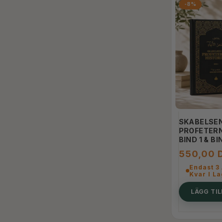
-8%
SKABELSE
PROFETERN
BIND 1 & BI
550,00 
Endast 3 
Kvar I L
LÄGG TI