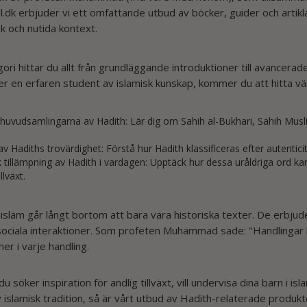
.dk erbjuder vi ett omfattande utbud av böcker, guider och artikl
k och nutida kontext.
ori hittar du allt från grundläggande introduktioner till avancera
er en erfaren student av islamisk kunskap, kommer du att hitta vä
huvudsamlingarna av Hadith: Lär dig om Sahih al-Bukhari, Sahih Musli
av Hadiths trovärdighet: Förstå hur Hadith klassificeras efter autentici
k tillämpning av Hadith i vardagen: Upptäck hur dessa uråldriga ord kan 
llväxt.
i islam går långt bortom att bara vara historiska texter. De erbjude
l sociala interaktioner. Som profeten Muhammad sade: "Handlingar 
ner i varje handling.
 söker inspiration för andlig tillväxt, vill undervisa dina barn i is
 islamisk tradition, så är vårt utbud av Hadith-relaterade produkt