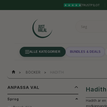
TRUSTPILOT
ALLE KATEGORIER
BUNDLES & DEALS
BÖCKER
HADITH
BYT
ANPASSA VAL
Hadith
FILTRET
Sprog
Hadith är en 
godkännanden