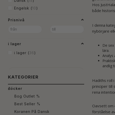
Dansk
(
15
)
Hos JustHalal
Engelsk
(
10
)
både historis
Prisnivå
I denna kateg
nybörjare ell
i lager
De sex 
lära.
i lager
(
36
)
Analys 
Praktis
andlig ti
KATEGORIER
Hadiths roll 
principer til
Böcker
rena intentio
Bog Outlet %
Best Seller %
Oavsett om du
förståelse av
Koranen På Dansk