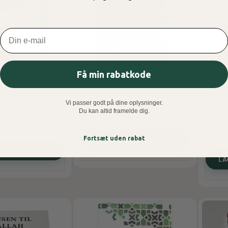
Email
Få min rabatkode
 SADAQAAT
MUNTAKHAB AHADITH:
FÖRK
V
DEN 
HET)
AV S
Vi passer godt på dine oplysninger.
100,00 DKK
150,00 DKK
OCH M
DKK
Du kan altid framelde dig.
600
I Lager
Artikel(er)
ager
End
Fortsæt uden rabat
LÄGG TILL VARUKORGEN
Kva
LL VARUKORGEN
LÄ