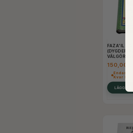
FAZA'IL E
(DYGDER A
VÄLGÖREN
150,00 
Endast 2 
Kvar I L
LÄGG TI