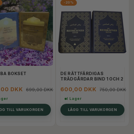
-20%
BA BOKSET
DE RÄTTFÄRDIGAS
TRÄDGÅRDAR BIND 1 OCH 2
,00 DKK
600,00 DKK
699,00 DKK
750,00 DKK
ager
I Lager
GG TILL VARUKORGEN
LÄGG TILL VARUKORGEN