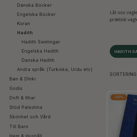
Danska Böcker
Låt oss vägl
Engelska Böcker
praktisk vägl
Koran
Hadith
Hadith Samlingar
Engelska Hadith
HADITH S
Danska Hadith
Andra språk (Turkiska, Urdu etc)
SORTERING
Bøn & Dhikr
Godis
-25%
Doft & Ithar
Stöd Palestina
Skönhet och Vård
Till Barn
Hem & Hushåll