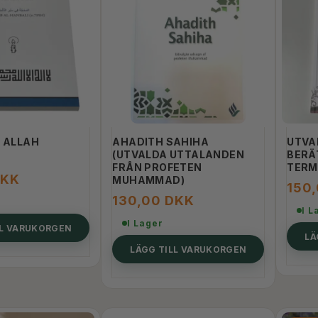
L ALLAH
AHADITH SAHIHA
UTVA
(UTVALDA UTTALANDEN
BERÄ
FRÅN PROFETEN
TERM
DKK
MUHAMMAD)
150
130,00 DKK
I L
I Lager
LL VARUKORGEN
LÄ
LÄGG TILL VARUKORGEN