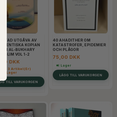
ORTAD UTGÅVA AV
40 AHADITHER OM
AUTENTISKA KOPIAN
KATASTROFER, EPIDEMIER
AHIH AL-BUKHARY
OCH PLÅGOR
USLIM VOL 1-2
75,00 DKK
,00 DKK
I Lager
ast 3 Artikel(er)
r I Lager
LÄGG TILL VARUKORGEN
GG TILL VARUKORGEN