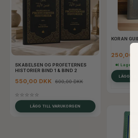
KORAN GUI
250,00 
SKABELSEN OG PROFETERNES
PERLER AF DZ
I Lager
HISTORIER BIND 1 & BIND 2
KORANEN OG
(SAW)
LÄGG TI
550,00 DKK
600,00 DKK
150,00 D
LÄGG TILL VARUKORGEN
LÄGG T