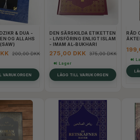
DZIKR & DUA -
DEN SÄRSKILDA ETIKETTEN
RÅD 
EN OG ALLAHS
- LIVSFÖRING ENLIGT ISLAM
ÄKTE
(SAW)
- IMAM AL-BUKHARI
199
DKK
275,00 DKK
200,00 DKK
375,00 DKK
I L
I Lager
LÄ
LL VARUKORGEN
LÄGG TILL VARUKORGEN
-27%