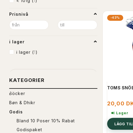
< 101g
(
1
)
Prisnivå
-43%
i lager
i lager
(
1
)
KATEGORIER
TOMS SNÖB
Böcker
Bøn & Dhikr
20,00 D
Godis
I Lager
Bland 10 Poser 10% Rabat
LÄGG TI
Godispaket