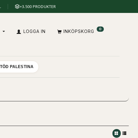
.
+3.500 PRODUKTER
0
V
LOGGA IN
INKÖPSKORG
TÖD PALESTINA