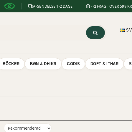
AFSENDELSE 1-2 DAGE
FRI FRAGT OVER 599 KR
S
BÖCKER
BØN & DHIKR
GODIS
DOFT & ITHAR
S
: