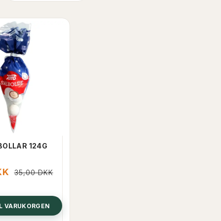
OLLAR 124G
KK
35,00 DKK
LL VARUKORGEN