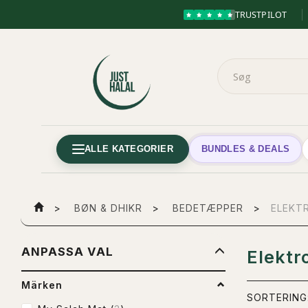
TRUSTPILOT
ALLE KATEGORIER
BUNDLES & DEALS
BØN & DHIKR
BEDETÆPPER
ELEKT
BYT
ANPASSA VAL
Elektr
FILTRET
Märken
SORTERING