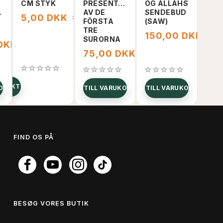
CM STYK
PRESENTATION
OG ALLAHS
200
ES
AV DE
SENDEBUD
5,00 DKK
40
10,00 DKK
FÖRSTA
(SAW)
TRE
150,00 DKK
200
SURORNA
 DKK
169,00 DKK
75,00 DKK
150,00 DKK
ODUKT
KORGEN
LÄGG TILL VARUKORGEN
LÄGG TILL VARUKORGEN
LÄGG TIL
FIND OS PÅ
BESØG VORES BUTIK