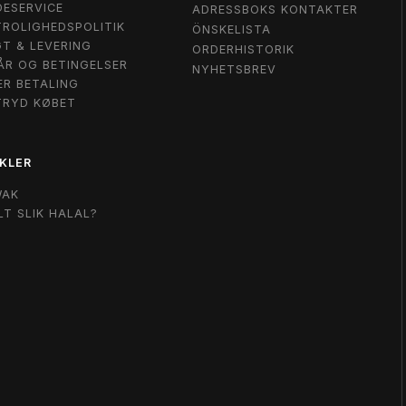
ESERVICE
ADRESSBOKS KONTAKTER
ROLIGHEDSPOLITIK
ÖNSKELISTA
T & LEVERING
ORDERHISTORIK
ÅR OG BETINGELSER
NYHETSBREV
ER BETALING
TRYD KØBET
KLER
WAK
LT SLIK HALAL?