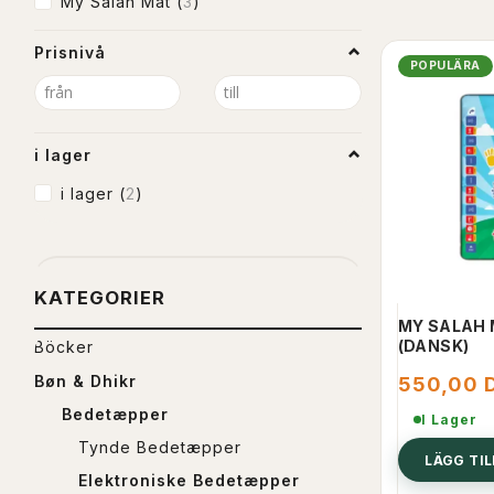
My Salah Mat
(
3
)
Prisnivå
POPULÄRA
i lager
i lager
(
2
)
KATEGORIER
MY SALAH 
(DANSK)
Böcker
Bøn & Dhikr
550,00 
Bedetæpper
I Lager
Tynde Bedetæpper
LÄGG TI
Elektroniske Bedetæpper