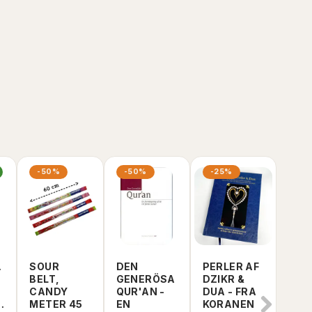
I LAGER
LÄGG TILL VARUKORGEN
-50%
-50%
-25%
-3
AMIN
SOUR
DEN
PERLER AF
DUB
BELT,
GENERÖSA
DZIKR &
CHO
CANDY
QUR'AN -
DUA - FRA
KAD
ET
METER 45
EN
KORANEN
OZ 