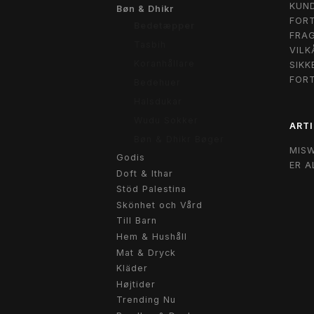
KUND
Bøn & Dhikr
FORT
Bedetæpper
FRAG
Tasbih
VILK
Koranhållare
SIKK
FOR
Bedehuer
Halsdukar
Wudu Sokker
ARTI
Bøn & Dhikr Bøger
MIS
Godis
ER A
Doft & Ithar
Stöd Palestina
Skönhet och Vård
Till Barn
Hem & Hushåll
Mat & Dryck
Kläder
Højtider
Trending Nu