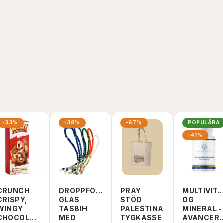
FÅ ETT MEDDELANDE NÄR PRODUKT ÄR ÅTER 
SE PRODUKT
ILL VARUKORGEN
-33%
-38%
-67%
POPULÄRA
-41%
CRUNCH
DROPPFORMAT
PRAY
MULTIVIT
CRISPY,
GLAS
STÖD
OG
WINGY
TASBIH
PALESTINA
MINERAL -
CHOCOLATE,
MED
TYGKASSE
AVANCER