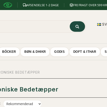
AFSENDELSE 1-2 DAGE
FRI FRAGT OVER 599 KR
S
BÖCKER
BØN & DHIKR
GODIS
DOFT & ITHAR
S
RONISKE BEDETÆPPER
oniske Bedetæpper
: