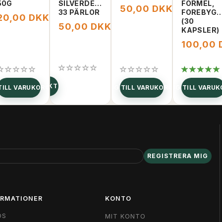
50G
SILVERDETALJER,
FORMEL,
50,00 DKK
150,00 DKK
33 PÄRLOR
FOREBYGG
20,00 DKK
0,00 DKK
30,00 DKK
(30
50,00 DKK
80,00 DKK
KAPSLER)
100,00
SE PRODUKT
SE PR
TILL VARUKORGEN
LÄGG TILL VARUKORGEN
LÄGG TILL VARU
REGISTRERA MIG
ORMATIONER
KONTO
OS
MIT KONTO