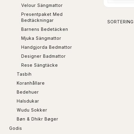
Velour Sängmattor
Presentpaket Med
Bedtäckningar
SORTERING
Barnens Bedetäcken
Mjuka Sängmattor
Handgjorda Bedmattor
Designer Badmattor
Rese Sängtäcke
Tasbih
Koranhållare
Bedehuer
Halsdukar
Wudu Sokker
Bøn & Dhikr Bøger
Godis