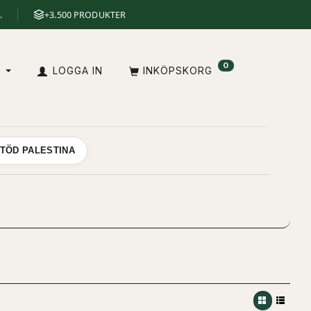
.
+3.500 PRODUKTER
0
V
LOGGA IN
INKÖPSKORG
TÖD PALESTINA