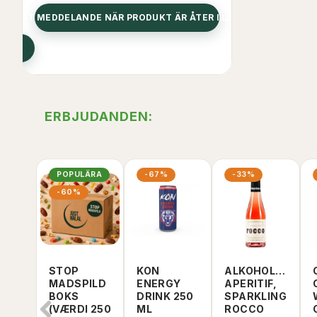
FÅ ETT MEDDELANDE NÄR PRODUKT ÄR ÅTER I LAGER
LÄGG T
ERBJUDANDEN:
POPULÄRA
-67%
-33%
-60%
STOP
KON
ALKOHOLFRI
MADSPILD
ENERGY
APERITIF,
BOKS
DRINK 250
SPARKLING
(VÆRDI 250
ML
ROCCO