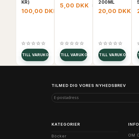
KR)
200ML
5,00 DKK
15,00 DKK
100,00 DKK
20,00 DKK
250,00 DKK
3
LÄGG TILL VARUKORGEN
LÄGG TILL VARUKORGEN
LÄGG TILL VARUKORGEN
LÄGG 
TILMED DIG VORES NYHEDSBREV
E-
POSTADRESS
KATEGORIER
INF
OM 
Böcker