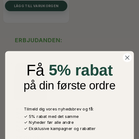
LÄGG TILL VARUKORGEN
ERBJUDANDEN:
Få
5% rabat
-25%
på din første ordre
Tilmeld dig vores nyhedsbrev og få:
NOODLES HOT
CHICKEN
✓ 5% rabat med det samme
FLAVOR
✓ Nyheder før alle andre
RAMEN,
BULDAK, 5-
✓ Eksklusive kampagner og rabatter
PACK
75,00 DKK