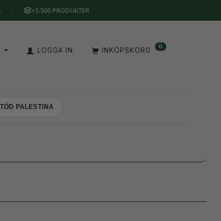
.
+3.500 PRODUKTER
0
V
LOGGA IN
INKÖPSKORG
TÖD PALESTINA