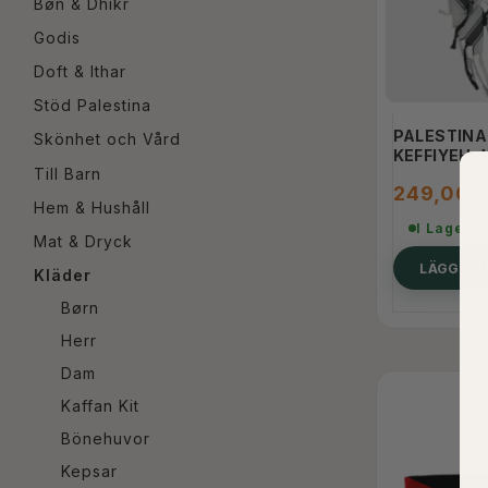
Bøn & Dhikr
Godis
Doft & Ithar
Stöd Palestina
PALESTINA
Skönhet och Vård
KEFFIYEH, 
Till Barn
249,00 
Hem & Hushåll
I Lager
Mat & Dryck
LÄGG TI
Kläder
Børn
Herr
Dam
Kaffan Kit
Bönehuvor
Kepsar