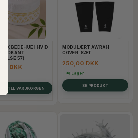
ISK BEDEHUE I HVID
MODULÆRT AWRAH
GULDKANT
COVER-SÆT
RRELSE 57)
250,00 DKK
,00 DKK
I Lager
ager
SE PRODUKT
GG TILL VARUKORGEN