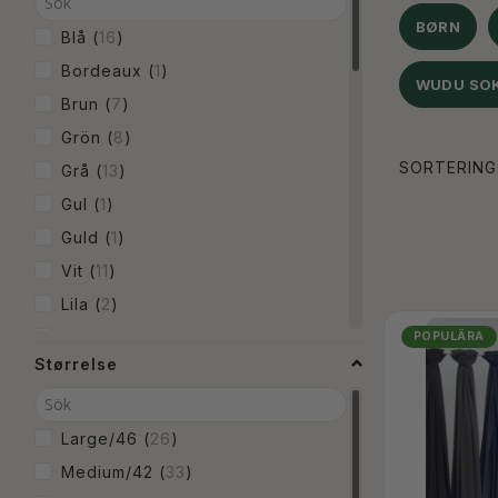
BØRN
Blå
(
16
)
Bordeaux
(
1
)
WUDU SO
Brun
(
7
)
Grön
(
8
)
SORTERING
Grå
(
13
)
Gul
(
1
)
Guld
(
1
)
Vit
(
11
)
Lila
(
2
)
Ljusbrun
(
1
)
POPULÄRA
Størrelse
Ljusgrön
(
1
)
Ljusrosa
(
2
)
Orange
(
1
)
Large/46
(
26
)
Röd
(
5
)
Medium/42
(
33
)