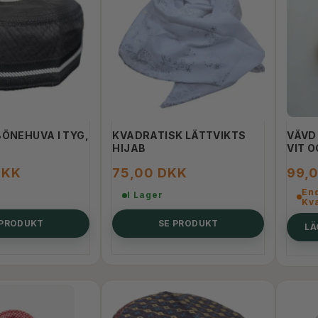
BÖNEHUVA I TYG,
KVADRATISK LÄTTVIKTS
VÄVD
HIJAB
VIT 
DKK
75,00 DKK
99,
End
I Lager
Kva
 PRODUKT
SE PRODUKT
LÄ