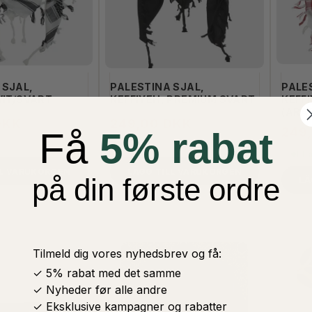
 SJAL,
PALESTINA SJAL,
PALE
VIT/SVART
KEFFIYEH, PREMIUM SVART
KEFFI
(ARA
DKK
249,00 DKK
249
Få
5% rabat
I Lager
I L
LL VARUKORGEN
LÄGG TILL VARUKORGEN
på din første ordre
LÄ
Tilmeld dig vores nyhedsbrev og få:
✓ 5% rabat med det samme
✓ Nyheder før alle andre
✓ Eksklusive kampagner og rabatter