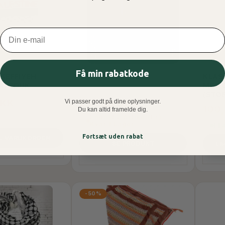
Email
Få min rabatkode
 KEFFIYEH
DARK BLUE THOBE
KLASS
HALSDUK
MED 
(STØ
DKK
Vi passer godt på dine oplysninger.
299,00 DKK
100
Du kan altid framelde dig.
Endast 2 Artikel(er)
Kvar I Lager
I L
Fortsæt uden rabat
LL VARUKORGEN
SE PRODUKT
LÄ
-50%
POPULÄRA