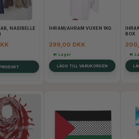
JAB, NASIBELLE
IHRAM/AHRAM VUXEN 1KG
IHRA
)
BOX
DKK
299,00 DKK
200
I Lager
I L
LÄGG TILL VARUKORGEN
LÄ
 PRODUKT