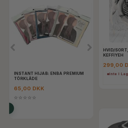
HVID/SORT
KEFFIYEH
299,00 
INSTANT HIJAB: ENBA PREMIUM
MODULÆRT 
Inte I La
TÖRKLÄDE
65,00 DKK
250,00 D
SE PRODUKT