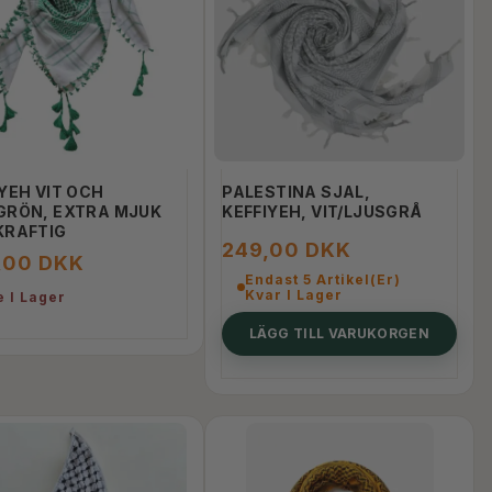
YEH VIT OCH
PALESTINA SJAL,
GRÖN, EXTRA MJUK
KEFFIYEH, VIT/LJUSGRÅ
KRAFTIG
249,00 DKK
,00 DKK
Endast 5 Artikel(er)
IHRAM/AHRAM VUXEN 1KG
PALÆSTINA H
Kvar I Lager
e I Lager
LÄGG TILL VARUKORGEN
299,00 DKK
100,00 DK
LÄGG TILL VARUKORGEN
LÄGG TI