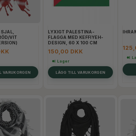
 SJAL,
LYXIGT PALESTINA-
IHRA
RÖD/VIT
FLAGGA MED KEFFIYEH-
ERSION)
DESIGN, 60 X 100 CM
125
DKK
150,00 DKK
I L
I Lager
LL VARUKORGEN
LÄGG TILL VARUKORGEN