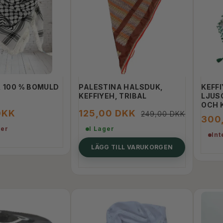
, 100 % BOMULD
PALESTINA HALSDUK,
KEFFI
KEFFIYEH, TRIBAL
LJUS
OCH 
DKK
125,00 DKK
249,00 DKK
300
AWRAH COVER-SÆT
JERSEY HIJAB, NASIBELLE (10
ger
I Lager
Int
FARVER)
LÄGG TILL VARUKORGEN
KK
135,00 DKK
SE PRODUKT