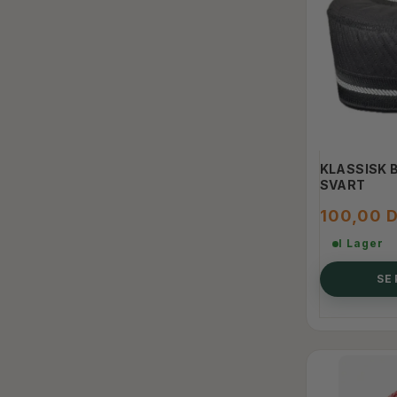
KLASSISK 
SVART
100,00 
I Lager
SE