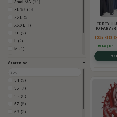
Svart
(
13
)
Small/38
(
30
)
Silver
(
1
)
XL/52
(
24
)
Turkos
(
1
)
XXL
(
5
)
JERSEY HI
Creme Vit
(
2
)
XXXL
(
1
)
(10 FARVER
Navy blå
(
2
)
XL
(
2
)
135,00 
Smokey
(
1
)
L
(
2
)
I Lager
Taupe
(
5
)
M
(
3
)
Lilac
(
2
)
S
(
3
)
SE
Størrelse
Fuchsia
(
2
)
16 År
(
3
)
Beige
(
11
)
14 År
(
3
)
Støvet Rosa
(
2
)
12 År
(
2
)
54
(
3
)
Pink
(
1
)
55
(
7
)
Kamel
(
1
)
56
(
8
)
Mørk Rød
(
1
)
57
(
5
)
Hvid med sølv
(
1
)
58
(
3
)