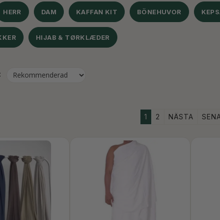
HERR
DAM
KAFFAN KIT
BÖNEHUVOR
KEPS
KKER
HIJAB & TØRKLÆDER
:
1
2
NÄSTA
SEN