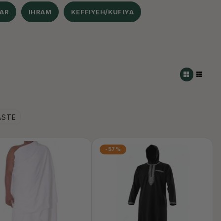
AR
IHRAM
KEFFIYEH/KUFIYA
ASTE
-57%