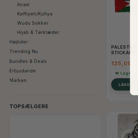
Ihram
Keffiyeh/Kufiya
Wudu Sokker
Hijab & Tørklæder
Højtider
PALESTINE
Trending Nu
STICKAD 
Bundles & Deals
125,00 
Erbjudande
I Lager
Märken
LÄGG TI
TOPSÆLGERE