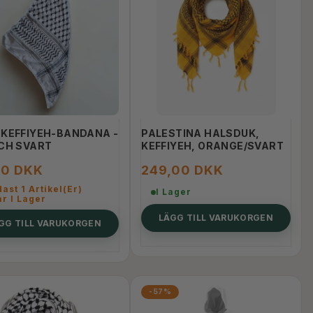
 KEFFIYEH-BANDANA -
PALESTINA HALSDUK,
OCH SVART
KEFFIYEH, ORANGE/SVART
00 DKK
249,00 DKK
ast 1 Artikel(er)
I Lager
r I Lager
LÄGG TILL VARUKORGEN
GG TILL VARUKORGEN
-57%