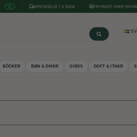
AFSENDELSE 1-2 DAGE
FRI FRAGT OVER 599 KR
S
BÖCKER
BØN & DHIKR
GODIS
DOFT & ITHAR
S