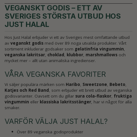
VEGANSKT GODIS – ETT AV
SVERIGES STÖRSTA UTBUD HOS
JUST HALAL
Hos Just Halal erbjuder vi ett av Sveriges mest omfattande utbud
av
veganskt godis
med över 89 noga utvalda produkter.
Vårt
sortiment inkluderar godsaker som
gelatinfria vingummin
,
veganska lakritsar
,
choklad
,
klubbor
,
marshmallows
och
mycket mer – allt utan animaliska ingredienser.
VÅRA VEGANSKA FAVORITER
Vi säljer populära märken som
Haribo
,
Sweetzone
,
Bebeto
,
Katjes och
Red Band
, som erbjuder ett brett utbud av veganska
godisvarianter.
Oavsett om du gillar
sura cola-flaskor
,
fruktiga
vingummin
eller
klassiska lakritsstänger
, har vi något för alla
smaker.
VARFÖR VÄLJA JUST HALAL?
Över 89 veganska godisprodukter