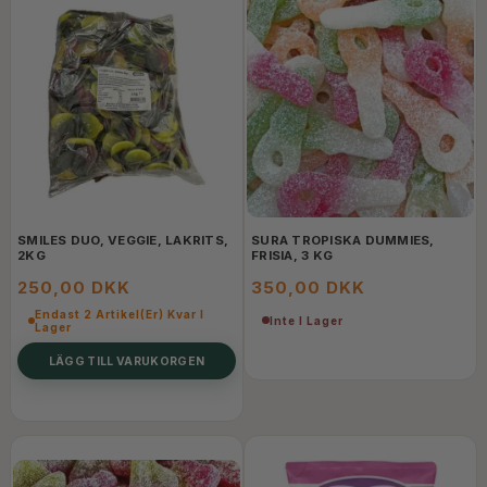
SMILES DUO, VEGGIE, LAKRITS,
SURA TROPISKA DUMMIES,
2KG
FRISIA, 3 KG
250,00 DKK
350,00 DKK
Endast 2 Artikel(er) Kvar I
Inte I Lager
Lager
LÄGG TILL VARUKORGEN