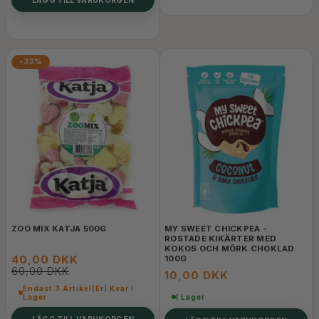
-33%
ZOO MIX KATJA 500G
MY SWEET CHICKPEA -
ROSTADE KIKÄRTER MED
KOKOS OCH MÖRK CHOKLAD
40,00 DKK
100G
60,00 DKK
10,00 DKK
Endast 3 Artikel(er) Kvar I
Lager
I Lager
LÄGG TILL VARUKORGEN