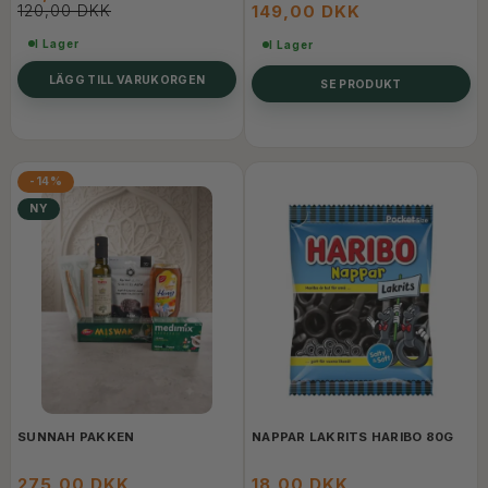
120,00 DKK
149,00 DKK
I Lager
I Lager
LÄGG TILL VARUKORGEN
SE PRODUKT
-14%
NY
SUNNAH PAKKEN
NAPPAR LAKRITS HARIBO 80G
275,00 DKK
18,00 DKK