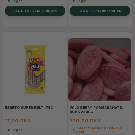
I Lager
I Lager
LÄGG TILL VARUKORGEN
LÄGG TILL VARUKORGEN
BEBETO SUPER BELT, 75G
WILD BERRY POMEGRANATE,
BUBS 2800G
17,00 DKK
320,00 DKK
Endast 2 Artikel(er) Kvar I
I Lager
Lager