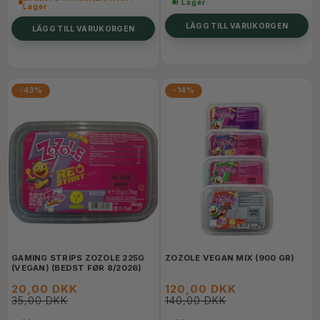
I Lager
Lager
LÄGG TILL VARUKORGEN
LÄGG TILL VARUKORGEN
-43%
-14%
GAMING STRIPS ZOZOLE 225G
ZOZOLE VEGAN MIX (900 GR)
(VEGAN) (BEDST FØR 8/2026)
20,00 DKK
120,00 DKK
35,00 DKK
140,00 DKK