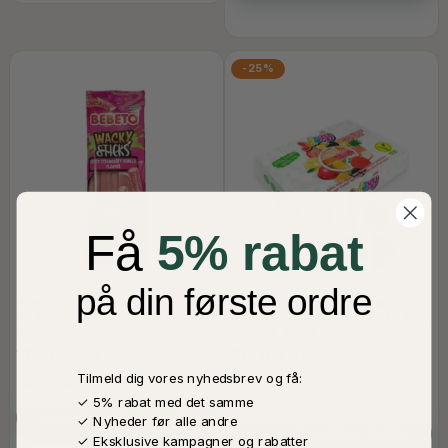
-25%
Få
5% rabat
på din første ordre
BEBETO WACKY STICKS,
GELETINFRI VINGUMMI MED
BUBBLIG JORDGUBB-VANILJ, 75
ÆGTE FRUGTJUICE (VEGANSK),
G
JELAXY 200G
17,00 DKK
30,00 DKK
40,00 DKK
Tilmeld dig vores nyhedsbrev og få:
I Lager
✓ 5% rabat med det samme
I Lager
LÄGG TILL VARUKORGEN
✓ Nyheder før alle andre
LÄGG TILL VARUKORGEN
✓ Eksklusive kampagner og rabatter