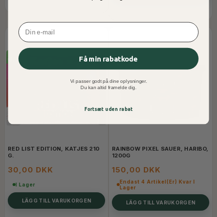
Email
Få min rabatkode
Vi passer godt på dine oplysninger.
Du kan altid framelde dig.
Fortsæt uden rabat
RED LIST EDITION, KATJES 210
RAINBOW PIXEL SAUER, HARIBO,
G.
1200G
30,00 DKK
150,00 DKK
Endast 4 Artikel(er) Kvar I
I Lager
Lager
LÄGG TILL VARUKORGEN
LÄGG TILL VARUKORGEN