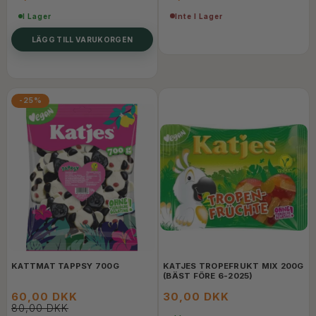
Inte I Lager
I Lager
LÄGG TILL VARUKORGEN
-25%
KATTMAT TAPPSY 700G
KATJES TROPEFRUKT MIX 200G
(BÄST FÖRE 6-2025)
60,00 DKK
30,00 DKK
80,00 DKK