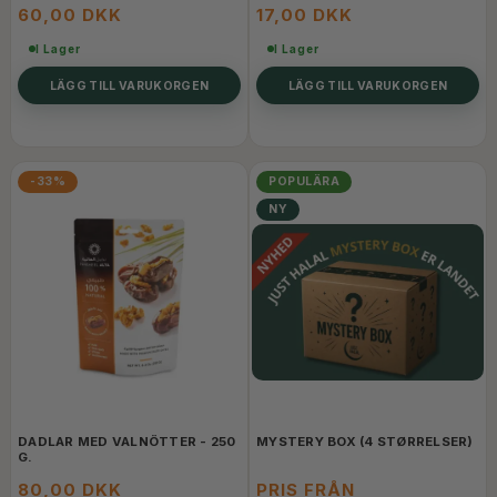
60,00 DKK
17,00 DKK
I Lager
I Lager
LÄGG TILL VARUKORGEN
LÄGG TILL VARUKORGEN
-33%
POPULÄRA
NY
DADLAR MED VALNÖTTER - 250
MYSTERY BOX (4 STØRRELSER)
G.
80,00 DKK
PRIS FRÅN