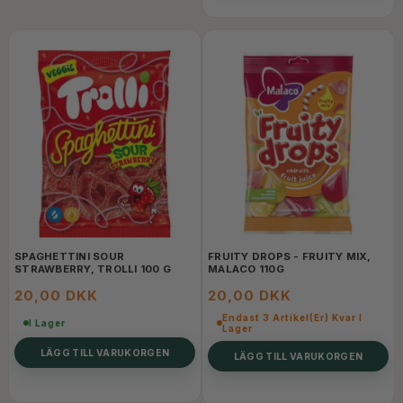
SPAGHETTINI SOUR
FRUITY DROPS - FRUITY MIX,
STRAWBERRY, TROLLI 100 G
MALACO 110G
20,00 DKK
20,00 DKK
Endast 3 Artikel(er) Kvar I
I Lager
Lager
LÄGG TILL VARUKORGEN
LÄGG TILL VARUKORGEN