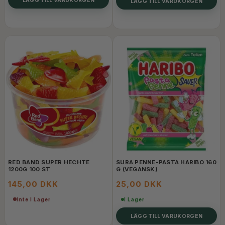
LÄGG TILL VARUKORGEN
RED BAND SUPER HECHTE
SURA PENNE-PASTA HARIBO 160
1200G 100 ST
G (VEGANSK)
145,00 DKK
25,00 DKK
Inte I Lager
I Lager
LÄGG TILL VARUKORGEN