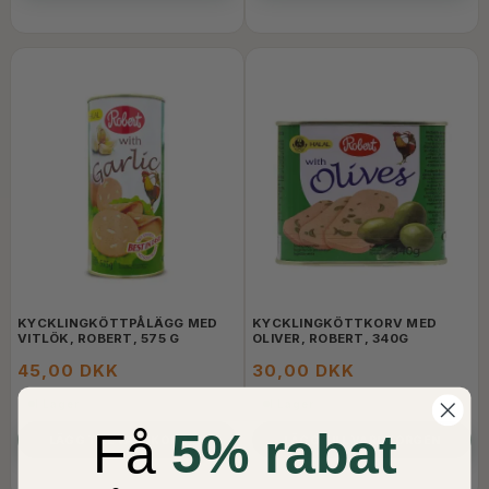
KYCKLINGKÖTTPÅLÄGG MED
KYCKLINGKÖTTKORV MED
VITLÖK, ROBERT, 575 G
OLIVER, ROBERT, 340G
45,00 DKK
30,00 DKK
I Lager
I Lager
Få
5% rabat
LÄGG TILL VARUKORGEN
LÄGG TILL VARUKORGEN