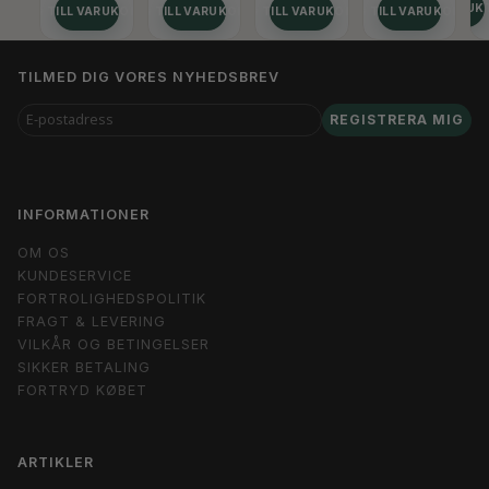
SE PRODUK
LÄGG TILL VARUKORGEN
LÄGG TILL VARUKORGEN
LÄGG TILL VARUKORGEN
LÄGG TILL VARUKORGEN
TILMED DIG VORES NYHEDSBREV
E-
REGISTRERA MIG
POSTADRESS
INFORMATIONER
OM OS
KUNDESERVICE
FORTROLIGHEDSPOLITIK
FRAGT & LEVERING
VILKÅR OG BETINGELSER
SIKKER BETALING
FORTRYD KØBET
ARTIKLER