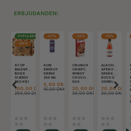
ERBJUDANDEN:
POPULÄRA
-67%
-33%
-33%
-60%
STOP
KON
CRUNCH
ALKOHOLFRI
MADSPILD
ENERGY
CRISPY,
APERITIF,
BOKS
DRINK
WINGY
SPARKLING
(VÆRDI
250 ML
CHOCOLATE,
ROCCO
250 KR)
50G
200ML
5,00 DKK
100,00 DKK
20,00 DKK
20,00 DKK
15,00 DKK
250,00 DKK
30,00 DKK
30,00 DKK