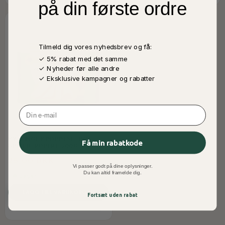
på din første ordre
Tilmeld dig vores nyhedsbrev og få:
✓ 5% rabat med det samme
✓ Nyheder før alle andre
✓ Eksklusive kampagner og rabatter
Email
KYLLINGE KØDPØLSE, HOT
Få min rabatkode
SPICED, ROBERT 200G.
25,00 DKK
Vi passer godt på dine oplysninger.
Du kan altid framelde dig.
I Lager
LÄGG TILL VARUKORGEN
Fortsæt uden rabat