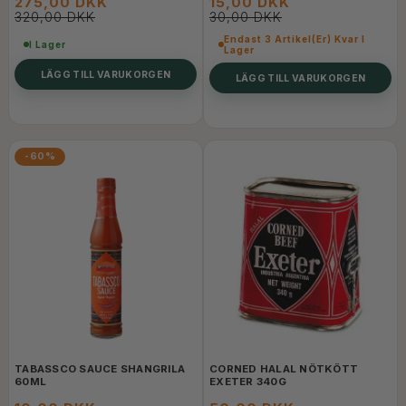
275,00 DKK
15,00 DKK
320,00 DKK
30,00 DKK
Endast 3 Artikel(er) Kvar I
I Lager
Lager
LÄGG TILL VARUKORGEN
LÄGG TILL VARUKORGEN
-60%
TABASSCO SAUCE SHANGRILA
CORNED HALAL NÖTKÖTT
60ML
EXETER 340G