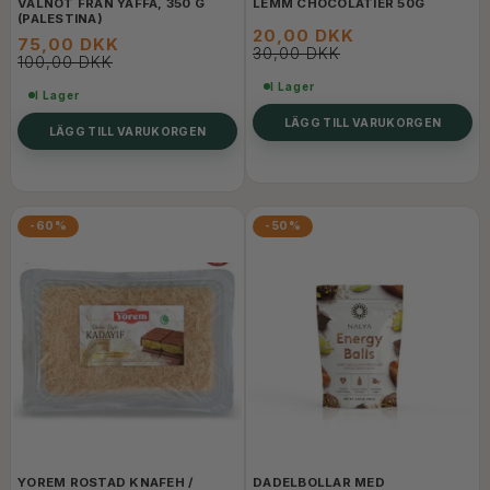
VALNÖT FRÅN YAFFA, 350 G
LEMM CHOCOLATIER 50G
(PALESTINA)
20,00 DKK
75,00 DKK
30,00 DKK
100,00 DKK
I Lager
I Lager
LÄGG TILL VARUKORGEN
LÄGG TILL VARUKORGEN
-60%
-50%
YOREM ROSTAD KNAFEH /
DADELBOLLAR MED