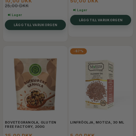
10,00 DKK
50,00 DKK
25,00 DKK
I Lager
I Lager
LÄGG TILL VARUKORGEN
LÄGG TILL VARUKORGEN
-67%
BOVETEGRANOLA, GLUTEN
LINFRÖOLJA, MOTIZA, 30 ML
FREE FACTORY, 200G
25,00 DKK
5,00 DKK