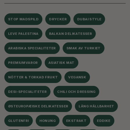
STOP MADSPILD
DRYCKER
DUBAI STYLE
LEVE PALESTINA
BALKAN DELIKATESSER
ARABISKA SPECIALITETER
SMAK AV TURKIET
PREMIUMVAROR
ASIATISK MAT
NÖTTER & TORKAD FRUKT
VEGANSK
DESI-SPECIALITETER
CHILI OCH DRESSING
ØSTEUROPÆISKE DELIKATESSER
LÅNG HÅLLBARHET
GLUTENFRI
HONUNG
EKSTRAKT
EDDIKE