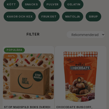
KÖTT
SNACKS
PULVER
GELATIN
KAKOR OCH KEX
FRUKOST
MATOLJA
SIRUP
FILTER
POPULÄRA
-60%
STOP MADSPILD BOKS (VÆRDI
CHOCODATE BUISCOFF,